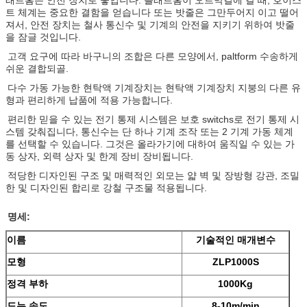
래트홈은 안전 장치로 놓입니다. 플래트홈이 오르막길에 갈 때, 호이스
트 체계는 중요한 결함을 얻습니다 또는 밧줄은 그만두어지 이고 떨어
져서, 안전 장치는 철사 통신수 및 기계의 안전을 지키기 위하여 밧줄
을 잠글 것입니다.
고객 요구에 따라 바구니의 조합은 다른 모양에서, paltform 수송하게
쉬운 결합되골.
다수 가동 가능한 현탁액 기계장치는 현탁액 기계장치 지붕의 다른 유
형과 편리하게 납품에 적용 가능합니다.
편리한 믿을 수 있는 전기 통제 시스템은 보호 switchs로 전기 통제 시
스템 갖춰집니다, 통신수는 단 하나 기계 조작 또는 2 기계 가동 체계
를 선택할 수 있습니다. 그것은 올라가기에 대하여 움직일 수 있는 가
동 상자, 외력 상자 및 한계 장비 장비됩니다.
적당한 디자인된 구조 및 매력적인 외모는 얇 벽 및 장방형 강관, 조밀
한 및 디자인된 합리로 강철 구조물 적용됩니다.
명세:
이름
기술적인 매개변수
모형
ZLP1000S
정격 부하
1000Kg
드는 속도
8-10m/min