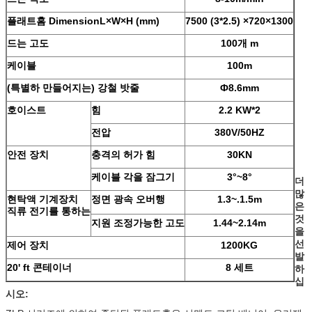
플래트홈 DimensionL×W×H (mm)
7500 (3*2.5) ×720×1300
드는 고도
100개 m
케이블
100m
(특별하 만들어지는) 강철 밧줄
Ф8.6mm
호이스트
힘
2.2 KW*2
전압
380V/50HZ
안전 장치
충격의 허가 힘
30KN
케이블 각을 잠그기
3°~8°
더
많
현탁액 기계장치
정면 광속 오버행
1.3~.1.5m
은
직류 전기를 통하는
것
지원 조정가능한 고도
1.44~2.14m
을
선
제어 장치
1200KG
발
20' ft 콘테이너
8 세트
하
십
시오: