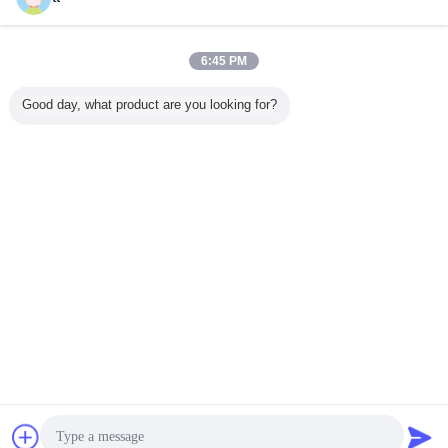
마스트 작업 플랫폼 등반
더 많은 것
6:45 PM
Good day, what product are you looking for?
 알루미늄
원거리 통신 자활
3 단계가 이동할 수
단 하나 이동할 수
알루미늄 
 남자 공
하는 안테나 탑
있는 올리는 돛대
있는 올리는 일 플
트홈 돛대
래트홈/공
3L/4L 30M의 유형
상승 일 플래트홈
래트홈 안전/두 배
비계 거는
안전을 골
은 우뚝 솟습니다
강철에 의하여 직
돛대 공중 일 플래
계
니다
류 전기를 통했습
트홈
니다
언어를 바꾸십시오
Korean
홈
|
우리에 대하여
|
연락주세요
|
사이트맵
|
개인 정보 정책
탁상용 전망
Copyright © 2015 - 2026 China Work Platforms Online Market.
All rights reserved. Developed by
ECER
잡담
견적 요청