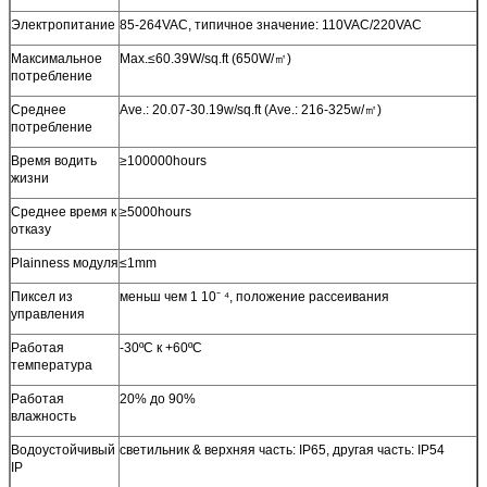
Электропитание
85-264VAC, типичное значение: 110VAC/220VAC
Максимальное
Max.≤60.39W/sq.ft (650W/㎡)
потребление
Среднее
Ave.: 20.07-30.19w/sq.ft (Ave.: 216-325w/㎡)
потребление
Время водить
≥100000hours
жизни
Среднее время к
≥5000hours
отказу
Plainness модуля
≤1mm
Пиксел из
меньш чем 1 10⁻ ⁴, положение рассеивания
управления
Работая
-30ºC к +60ºC
температура
Работая
20% до 90%
влажность
Водоустойчивый
светильник & верхняя часть: IP65, другая часть: IP54
IP