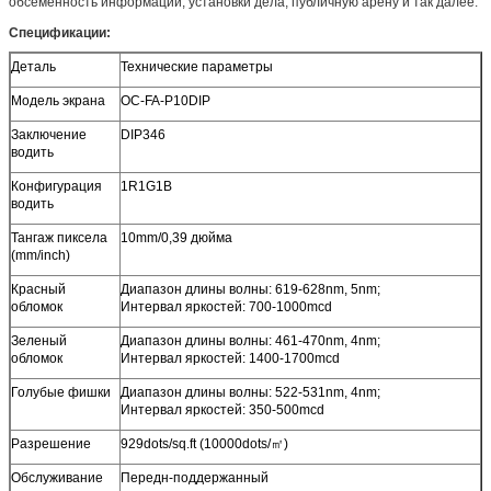
обсеменность информации, установки дела, публичную арену и так далее.
Спецификации:
Деталь
Технические параметры
Модель экрана
OC-FA-P10DIP
Заключение
DIP346
водить
Конфигурация
1R1G1B
водить
Тангаж пиксела
10mm/0,39 дюйма
(mm/inch)
Красный
Диапазон длины волны: 619-628nm, 5nm;
обломок
Интервал яркостей: 700-1000mcd
Зеленый
Диапазон длины волны: 461-470nm, 4nm;
обломок
Интервал яркостей: 1400-1700mcd
Голубые фишки
Диапазон длины волны: 522-531nm, 4nm;
Интервал яркостей: 350-500mcd
Разрешение
929dots/sq.ft (10000dots/㎡)
Обслуживание
Передн-поддержанный