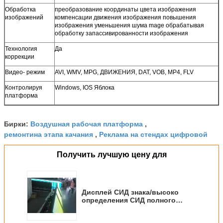
Обработка
преобразование координаты цвета изображения
изображений
компенсации движения изображения повышения
изображения уменьшения шума mage обрабатывая
обработку запассивированности изображения
Технология
Да
коррекции
Видео- режим
AVI, WMV, MPG, ДВИЖЕНИЯ, DAT, VOB, MP4, FLV
Контролируя
Windows, IOS Яблока
платформа
Воздушная рабочая платформа
Бирки:
,
ремонтина этапа качания
Реклама на стендах цифровой
,
Получить лучшую цену для
Дисплей СИД знака/высоко
определения СИД полного
цвета P10 коммерчески для
снаружи