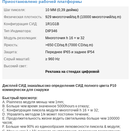
Приостановлено рабочей платформы
Шаг пикселя:
10 MM (0,39 дюйма)
Физическая плотность:
929 многоточий/sq.ft (10000 многоточий/sq.m)
Конфигурация СИД:
1R1G1B
Тип Индикатора:
DIP346
Модуль резолюция:
Многоточия h 16 × w 32
Яркость:
>650 CD/sq.ft (7000 CD/sq.m)
Защита:
Переднее IP65 и заднее IP54
Серый маштаб:
≥ 960 Hz
Высокий свет:
Реклама на стендах цифровой
Дисплей СИД знака/высоко определения СИД полного цвета P10
коммерчески для снаружи
Быстрый просмотр:
A. Plainness модуля меньш чем 1mm;
B. Больше чем время значенное 5000hours к отказу;
C. Конфигурация пиксела модуля многоточий h 16 × w 32;
D. Управлять методом 1/я может постоянн течение;
E. Продолжительность жизни водить светильника больше чем 100000
часов;
F. Больше чем 90% из единообразия легковесности пиксела & модуля;