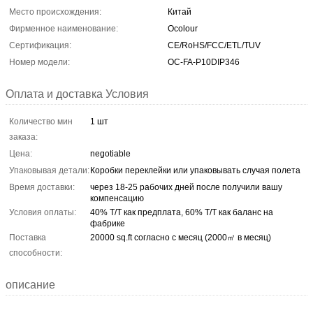
Место происхождения:
Китай
Фирменное наименование:
Ocolour
Сертификация:
CE/RoHS/FCC/ETL/TUV
Номер модели:
OC-FA-P10DIP346
Оплата и доставка Условия
Количество мин
1 шт
заказа:
Цена:
negotiable
Упаковывая детали:
Коробки переклейки или упаковывать случая полета
Время доставки:
через 18-25 рабочих дней после получили вашу
компенсацию
Условия оплаты:
40% T/T как предплата, 60% T/T как баланс на
фабрике
Поставка
20000 sq.ft согласно с месяц (2000㎡ в месяц)
способности:
описание