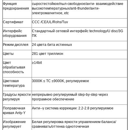
Функция
сыростестойкое/пыл-свободное/анти- взаимодействие
предохранения
высокотемпературных/anti-thunder/анти-
электромагнитное, etc
Сертификат
CCC /CE/UL/Rohs/Tuv
Интерфейс
Стандартный сетевой интерфейс technology/U disc/3G
оборудования
ПК
Режим дисплея
24 цвета бита истинных
Цветы
281 цвет триллион
Цвет
≥14bit
обрабатывая
способность
Цветовая
3000K ≤ TC ≤9000K, регулируемое
температура
Градусы яркости
непрерывно регулируемый step-by-step через
регулируя
програмное обеспечение
Поправочная
Анти--γ система коррекции: 2.2-2.8 регулируемое
кривая Anty-Y
Изображение
Белая регулировка яркости управлением баланса/
регулирует
сравнивать/оттенка одноточечная