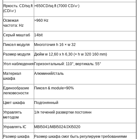
Яркость: CD/sq.ft
>650CD/sq.ft (7000 CD/㎡)
(CD/㎡)
Освежая
>960 Hz
частота: Hz
Серый маштаб
14bit
Пиксел модуля
Многоточия h 16 × w 32
Размер модуля
Дюйм w 12,60 x h 6,30 (× h w 320 160 mm)
Угол наблюдения
Горизонтальный: 110°, вертикаль: 55°
Материал
Алюминий/сталь
шкафа
Единообразие
Пиксел & module>90%
легковесности
Цвет шкафа
Подгонянный
Управлять
1/я течений развертки постоянн
методом
Управлять IC
MBI5041/MBI5024/JXI5020
Размер шкафа
Размер шкафа смог быть регулируем требованиями