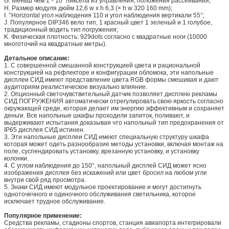
G. Меньш чем 1 ⁴ 10⁻ пиксела из управления, положения рассеивания;
H. Размер модуля дюйм 12,6 w x h 6,3 (× h w 320 160 mm);
I. °Horizontal угол наблюдения 110 и угол наблюдения вертикали 55°;
J. Популярное DIP346 вело тип, 1 красный цвет 1 зеленый и 1 голубое,
традиционный водить тип погружения;
K. Физическая плотность: 929dots согласно с квадратные ноги (10000
многоточий на квадратные метры).
Детальное описание:
1. С совершенной смешанной конструкцией цвета и рациональной
конструкцией на рефлекторе и конфигурации обломока, эти напольные
дисплеи СИД имеют представление цвета RGB формы смешивая и дают
аудиториям реалистическое визуально влияние.
2. Опционный светочувствительный датчик позволяет дисплею рекламы
СИД ПОГРУЖЕНИЯ автоматически отрегулировать свою яркость согласно
окружающей среде, которая делает им энергию эффективным и сохраняет
деньги. Все напольные шкафы проходили запиток, поливают, и
выдерживают испытания доказывая что напольный тип предохранения от
IP65 дисплея СИД истинен.
3. Эти напольные дисплеи СИД имеют специальную структуру шкафа
которая может одеть разнообразие методы установки, включая монтаж на
поле, суспендировать установку, врезанную установку, и установку
колонки.
4. С углом наблюдения до 150°, напольный дисплей СИД может ясно
изображения дисплея без искажений или цвет бросил на любом угле
внутри свой ряд просмотра.
5. Знаки СИД имеют модульное проектирование и могут достигнуть
одноточечного и одиночного обслуживания светильника, которое
исключает трудное обслуживание.
Популярное применение:
Средства рекламы, стадионы спортов, станция авиапорта интегрировали