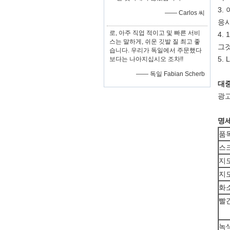
3.
—— Carlos 씨
응시
로, 아주 직업 적이고 및 빠른 서비
4.
스는 말하게, 쉬운 깃발 질 최고 좋
그것
습니다. 우리가 독일에서 주문했다
5.
보다는 나아지십시오 조차!!
—— 독일 Fabian Scherb
대중
광고
명세
품
스
지
지
화소
빨
녹