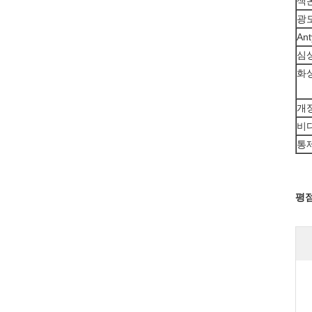
색
광
An
심
화
개
비
통
평점