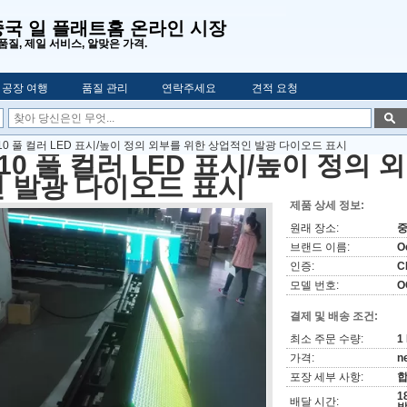
중국 일 플래트홈 온라인 시장
품질, 제일 서비스, 알맞은 가격.
공장 여행
품질 관리
연락주세요
견적 요청
10 풀 컬러 LED 표시/높이 정의 외부를 위한 상업적인 발광 다이오드 표시
10 풀 컬러 LED 표시/높이 정의
인 발광 다이오드 표시
제품 상세 정보:
원래 장소:
브랜드 이름:
O
인증:
C
모델 번호:
O
결제 및 배송 조건:
최소 주문 수량:
1
가격:
n
포장 세부 사항:
합
1
배달 시간: