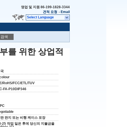
영업 및 지원
86-199-1828-3344
견적 요청
-
Email
Select Language
검색
 외부를 위한 상업적
중국
colour
E/RoHS/FCC/ETL/TUV
C-FA-P10DIP346
 PC
egotiable
판 판지 또는 비행 케이스 포장
8-25 작업 일은 후에 당신의 지불금을