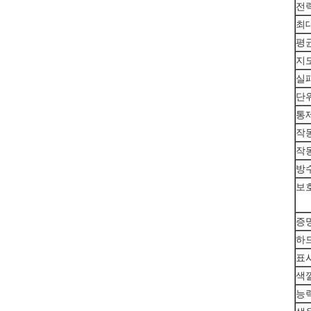
전
최
평
지
실
단
통
작
작
방수
보
증
하
표
색
능