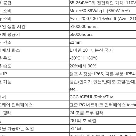
력 공급
85-264VAC의 전형적인 가치: 110V
대 소비
Max.≤60.39W/sq.ft (650With㎡)
균 소비
Ave.: 20.07-30.19w/sq.ft (Ave.: 2
도된 생활 시간
≥100000hours
패에 평균시
≥5000hours
위 간소
≤1mm
제에서 화소
1 미만 10⁻ ⁴, 분산 국가
동 온도
-30ºC에 +60ºC
동 습도
20%에서 90%
 IP
램프 & 정상: IP65, 다른 부분: IP54
호 기능
방습/먼지가 없는/반대로 고열/반대
etc.
명서
CCC /CE/UL/Rohs/Tuv
드웨어 인터페이스
표준 PC 네트워크 인터페이스 technolo
시 형태
24 조금 트루 컬러
깔
281의 조 색깔
력을 가공하는 색깔
≥14bit