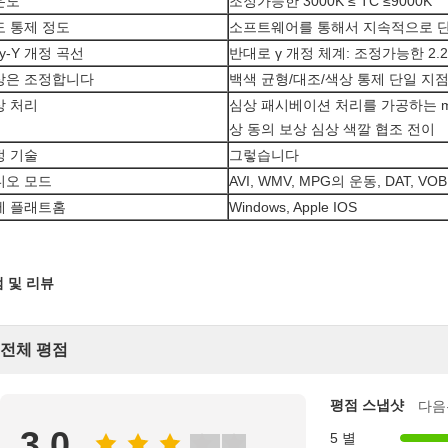
온도
조정가능한 3000K ≤ TC ≤9000K
도 통제 정도
소프트웨어를 통해서 지속적으로 
ty-Y 개정 곡선
반대로 γ 개정 체계: 조정가능한 2.2-
상은 조정합니다
백색 균형/대조/색상 통제 단일 지점
상 처리
심상 패시베이션 처리를 가공하는 ma
상 동의 보상 심상 색깔 협조 전이
정 기술
그렇습니다
디오 모드
AVI, WMV, MPG의 운동, DAT, VOB,
제 플래트홈
Windows, Apple IOS
 및 리뷰
전체 평점
평점 스냅샷
다음
3.0
5 별