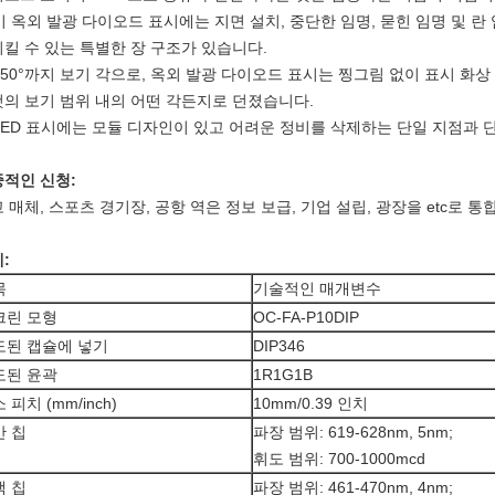
 이 옥외 발광 다이오드 표시에는 지면 설치, 중단한 임명, 묻힌 임명 및 
킬 수 있는 특별한 장 구조가 있습니다.
 150°까지 보기 각으로, 옥외 발광 다이오드 표시는 찡그림 없이 표시 화
의 보기 범위 내의 어떤 각든지로 던졌습니다.
 LED 표시에는 모듈 디자인이 있고 어려운 정비를 삭제하는 단일 지점과 
적인 신청:
 매체, 스포츠 경기장, 공항 역은 정보 보급, 기업 설립, 광장을 etc로 
:
목
기술적인 매개변수
크린 모형
OC-FA-P10DIP
도된 캡슐에 넣기
DIP346
도된 윤곽
1R1G1B
 피치 (mm/inch)
10mm/0.39 인치
간 칩
파장 범위: 619-628nm, 5nm;
휘도 범위: 700-1000mcd
색 칩
파장 범위: 461-470nm, 4nm;