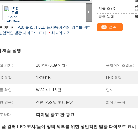
선
지불 조건:
6
공급 능력:
달
접촉
큰 이미지 :
P10 풀 컬러 LED 표시/높이 정의 외부를 위한
상업적인 발광 다이오드 표시
최고의 가격
 제품 설명
셀 피치:
10 MM (0.39 인치)
육체적인 조밀도:
ED 윤곽:
1R1G1B
LED 유형:
듈 확인:
W 32 × H 16 점
명도:
한 없음:
정면 IP65 및 후방 IP54
회색 가늠자:
디지털 광고 판 광고
조하다:
0 풀 컬러 LED 표시/높이 정의 외부를 위한 상업적인 발광 다이오드 표시