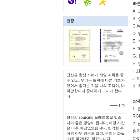
빠른
A.
B.
인증
C.
D.
E.
F.
G.
H.
i. 
당신은 항상 저에게 제일 계획을 줄
J.
수 있고, 우리는 협력에 다른 기회가
있어서 좋다는 것을 나의 고객이, 나
K.
희망합니다 중대하게 느끼게 합니
다
상세
—— Tim
1.
RG
당신의 sourcing 플래트홈을 있습
니다 좋은 명망이 합니다, 배달 시간
2.
은 아주 어김없었습니다, 빈약한 주
환경
식의 아무 경우도 없고, 우리는 화물
다이
da를 찾아내지 않았습니다