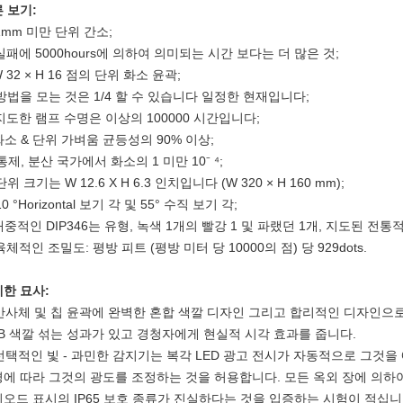
 보기:
 1mm 미만 단위 간소;
 실패에 5000hours에 의하여 의미되는 시간 보다는 더 많은 것;
W 32 × H 16 점의 단위 화소 윤곽;
 방법을 모는 것은 1/4 할 수 있습니다 일정한 현재입니다;
 지도한 램프 수명은 이상의 100000 시간입니다;
 화소 & 단위 가벼움 균등성의 90% 이상;
 통제, 분산 국가에서 화소의 1 미만 10⁻ ⁴;
 단위 크기는 W 12.6 X H 6.3 인치입니다 (W 320 × H 160 mm);
110 °Horizontal 보기 각 및 55° 수직 보기 각;
 대중적인 DIP346는 유형, 녹색 1개의 빨강 1 및 파랬던 1개, 지도된 
 육체적인 조밀도: 평방 피트 (평방 미터 당 10000의 점) 당 929dots.
한 묘사:
 반사체 및 칩 윤곽에 완벽한 혼합 색깔 디자인 그리고 합리적인 디자인으
B 색깔 섞는 성과가 있고 경청자에게 현실적 시각 효과를 줍니다.
 선택적인 빛 - 과민한 감지기는 복각 LED 광고 전시가 자동적으로 그것
에 따라 그것의 광도를 조정하는 것을 허용합니다. 모든 옥외 장에 의하여
오드 표시의 IP65 보호 종류가 진실하다는 것을 입증하는 시험이 적십니