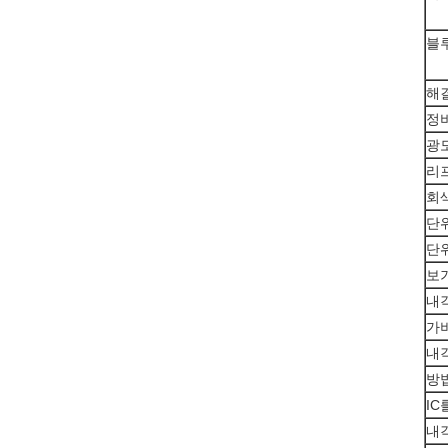
블
해
정
광도:
리프
회
단
단
보
내
가
내
방
IC
내