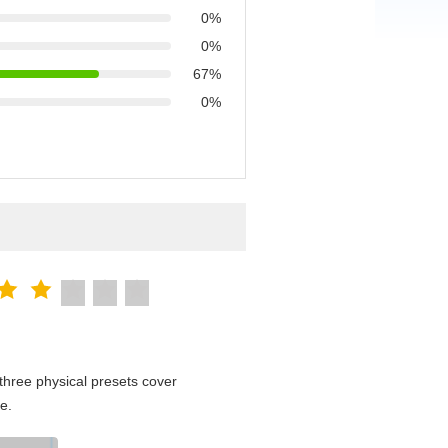
0%
0%
67%
0%
hree physical presets cover
e.