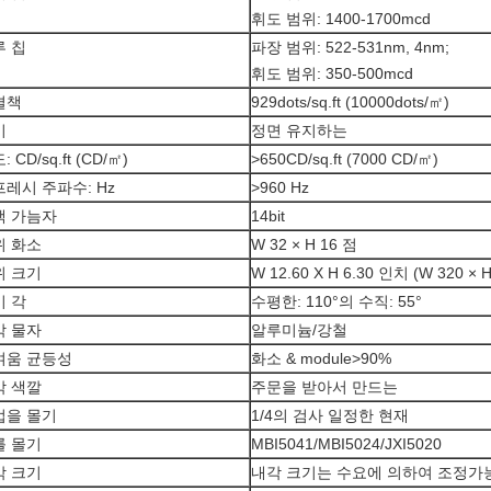
휘도 범위: 1400-1700mcd
루 칩
파장 범위: 522-531nm, 4nm;
휘도 범위: 350-500mcd
결책
929dots/sq.ft (10000dots/㎡)
비
정면 유지하는
 CD/sq.ft (CD/㎡)
>650CD/sq.ft (7000 CD/㎡)
레시 주파수: Hz
>960 Hz
색 가늠자
14bit
위 화소
W 32 × H 16 점
위 크기
W 12.60 X H 6.30 인치 (W 320 × 
기 각
수평한: 110°의 수직: 55°
각 물자
알루미늄/강철
벼움 균등성
화소 & module>90%
각 색깔
주문을 받아서 만드는
법을 몰기
1/4의 검사 일정한 현재
를 몰기
MBI5041/MBI5024/JXI5020
각 크기
내각 크기는 수요에 의하여 조정가