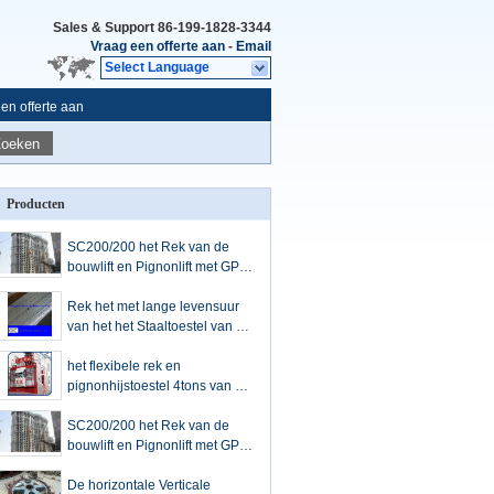
Sales & Support
86-199-1828-3344
Vraag een offerte aan
-
Email
Select Language
en offerte aan
Zoeken
Producten
SC200/200 het Rek van de
bouwlift en Pignonlift met GPS
die Systeem bevestigen
Rek het met lange levensuur
van het het Staaltoestel van M4
8*30*1005, Metal Gearrek voor
Glijdende Poort
het flexibele rek en
pignonhijstoestel 4tons van de
bouwpassagier
SC200/200 het Rek van de
bouwlift en Pignonlift met GPS
die Systeem bevestigen
De horizontale Verticale