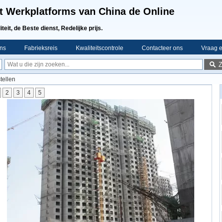
t Werkplatforms van China de Online
teit, de Beste dienst, Redelijke prijs.
ns
Fabrieksreis
Kwaliteitscontrole
Contacteer ons
Vraag e
tellen
2
3
4
5