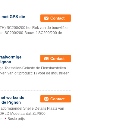
t met GPS die
Contact
FTH) SC200/200 het Rek van de bouwlift en
 van SC200/200-Bouwlift SC200/200 de
iraalvormige
Contact
pignon
ige Toestellen/Gelaste de Flenstoestellen
en van dit product: 1) Voor de industrieën
 het werkende
Contact
 de Pignon
atformgondel Snelle Details Plaats van
WORLD Modelaantal: ZLP800
r
Beste prijs