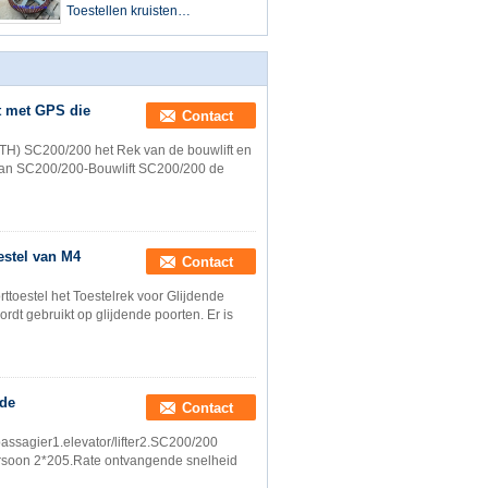
Toestellen kruisten
Spiraalvormige
Toestellen/Gelaste de
Flenstoestellen van de
Rekpignon
t met GPS die
Contact
FTH) SC200/200 het Rek van de bouwlift en
 van SC200/200-Bouwlift SC200/200 de
estel van M4
Contact
ttoestel het Toestelrek voor Glijdende
rdt gebruikt op glijdende poorten. Er is
 de
Contact
passagier1.elevator/lifter2.SC200/200
ersoon 2*205.Rate ontvangende snelheid