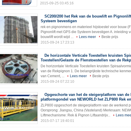
2015-09-25 03:45:16
SC200/200 het Rek van de bouwlift en Pignonlif
Systeem bevestigen
rek en pignonmens en materieel hijstoestel voor bouw (
Pignonlift met GPS die Systeem bevestigen A. inleiding
bouwlift wordt wijd ...
Lees meer
Beste prijs
2015-09-24 17:23:13
De horizontale Verticale Toestellen kruisten Sp
Toestellen/Gelaste de Flenstoestellen van de Rek
De horizontale Verticale Toestellen kruisten Spiraalvorm
van de Rekpignon 1. De belangrijkste technische kenmerk
van Cement, ...
Lees meer
Beste prijs
2015-09-24 07:22:10
Opgeschorte van het de steigerplatform van de
platformgondel van NEWORLD het ZLP800 Rek en
ZLP800 opgeschort de steigerplatform van de werkend pl
Oorsprong: Jiangsu, China (Vasteland) Merknaam: NE
Liftmechanisme: Rek & Pignon Liftaandrijv...
Lees mee
2015-07-17 19:40:01