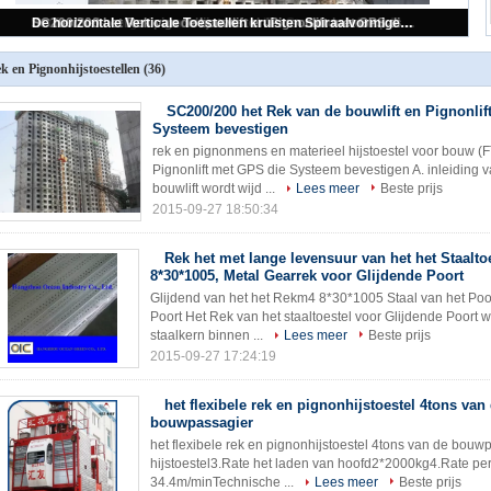
SC200/200 het Rek van de bouwlift en Pignonlift met GPS die Systeem bevestigen
k en Pignonhijstoestellen
(36)
SC200/200 het Rek van de bouwlift en Pignonlif
Systeem bevestigen
rek en pignonmens en materieel hijstoestel voor bouw (
Pignonlift met GPS die Systeem bevestigen A. inleiding
bouwlift wordt wijd ...
Lees meer
Beste prijs
2015-09-27 18:50:34
Rek het met lange levensuur van het het Staalto
8*30*1005, Metal Gearrek voor Glijdende Poort
Glijdend van het het Rekm4 8*30*1005 Staal van het Poor
Poort Het Rek van het staaltoestel voor Glijdende Poort wo
staalkern binnen ...
Lees meer
Beste prijs
2015-09-27 17:24:19
het flexibele rek en pignonhijstoestel 4tons van
bouwpassagier
het flexibele rek en pignonhijstoestel 4tons van de bouw
hijstoestel3.Rate het laden van hoofd2*2000kg4.Rate p
34.4m/minTechnische ...
Lees meer
Beste prijs