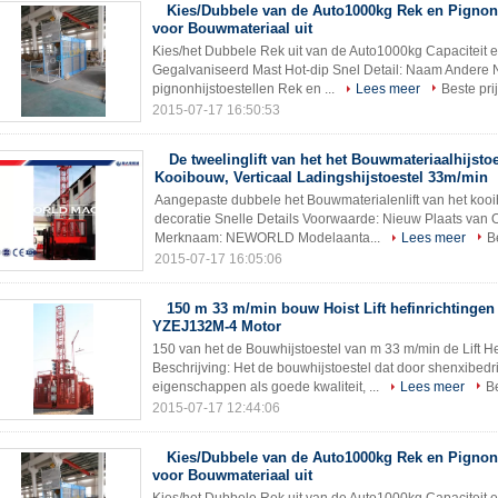
Kies/Dubbele van de Auto1000kg Rek en Pignon 
voor Bouwmateriaal uit
Kies/het Dubbele Rek uit van de Auto1000kg Capaciteit 
Gegalvaniseerd Mast Hot-dip Snel Detail: Naam Ander
pignonhijstoestellen Rek en ...
Lees meer
Beste pri
2015-07-17 16:50:53
De tweelinglift van het het Bouwmateriaalhijsto
Kooibouw, Verticaal Ladingshijstoestel 33m/min
Aangepaste dubbele het Bouwmaterialenlift van het kooih
decoratie Snelle Details Voorwaarde: Nieuw Plaats van 
Merknaam: NEWORLD Modelaanta...
Lees meer
B
2015-07-17 16:05:06
150 m 33 m/min bouw Hoist Lift hefinrichtingen
YZEJ132M-4 Motor
150 van het de Bouwhijstoestel van m 33 m/min de Lift H
Beschrijving: Het de bouwhijstoestel dat door shenxibedri
eigenschappen als goede kwaliteit, ...
Lees meer
Be
2015-07-17 12:44:06
Kies/Dubbele van de Auto1000kg Rek en Pignon 
voor Bouwmateriaal uit