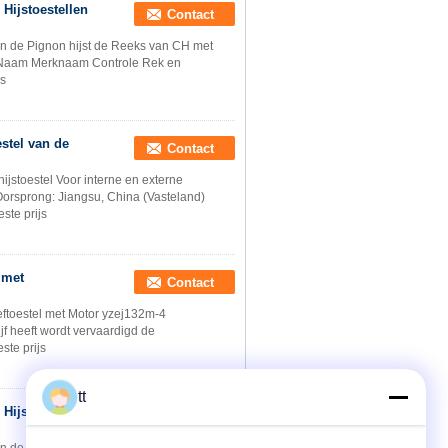
Hijstoestellen
Contact
en de Pignon hijst de Reeks van CH met
e Naam Merknaam Controle Rek en
js
estel van de
Contact
ijstoestel Voor interne en externe
Oorsprong: Jiangsu, China (Vasteland)
este prijs
 met
Contact
eftoestel met Motor yzej132m-4
jf heeft wordt vervaardigd de
ste prijs
tt
Hijstoestellen
Contact