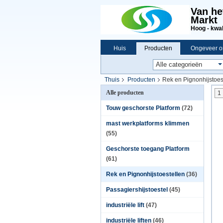
Van he
Markt
Hoog - kwali
Huis
Producten
Ongeveer o
Thuis
Producten
Rek en Pignonhijstoes
Alle producten
1
Touw geschorste Platform
(72)
mast werkplatforms klimmen
(55)
Geschorste toegang Platform
(61)
Rek en Pignonhijstoestellen
(36)
Passagiershijstoestel
(45)
industriële lift
(47)
industriële liften
(46)