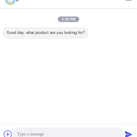
हमसे संपर्क करें
सिंगल / डबल कार 1000 किलो रैक और निर्माण सामग्री के लिए पंख
काटना Hoists
2:30 PM
हमसे संपर्क करें
Good day, what product are you looking for?
1 / 4
भाषा बदलें
s
Hindi
होम
|
हमारे बारे में
|
संपर्क करें
|
साइटमैप
|
गोपनीयता नीति
डेस्कटॉप देखें
Copyright © 2015 - 2025 China Work Platforms Online Market.
All rights reserved. Developed by
ECER
चैट
एक बोली का अनुरोध