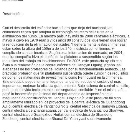
Descripción:
Con el desarrollo del estándar hacia fuera-que deja del nacional, las
chimeneas tienen que adoptar la tecnología del retiro del azufre en la
eliminación del humo. En nuestro país, hay más de 2900 centrales eléctricas, la
mayoría cuyo en 1970 eran s y los años 80 construidos, que tienen que lograr
la renovación de la eliminación del azufre. Y generalmente, estas chimeneas
están sobre la altura del 150m a de los 240m, estricta con el tiempo, y
complicado con las técnicas. Según esta información de mercado, en 2004,
nuestra compañía hizo el diseño de la plataforma suspendida según los
requisitos del trabajo en las chimeneas. En 2005, este producto ayudó con
éxito a la renovación de la central eléctrica de Jiangyin Ligang, y ganó las
alabanzas de los profesores de Holanda por su funcionamiento perfecto. Las
prácticas probaron que tal plataforma suspendida puede cumplir los requisitos
de poner los materiales de revestimiento como Pennguard en la chimenea.
Este producto puede tomar el lugar del andamio, reduce el coste, y el más
importantes, mejoran la eficacia grandemente. Bajo sistema de control sencillo,
puede ser movida fexiblemente, con seguridad confiable. Y en el mismo año,
pasó la inspección profesional del departamento de inspección de la
maquinaria de construcción de Jiangsu. Hoy en día, este producto ha sido
ampliamente utilizado en los proyectos de la central eléctrica de Guangdong
Aulio, central eléctrica de Yangzhou No.2, central eléctrica de Jiangyin Ligang,
central eléctrica de Zhangjiagang, central eléctrica de Guangzhou Shanwei,
central eléctrica de Guangzhou Huilai, central eléctrica de Shandong
Zoucheng, central eléctrica de Shanxi Tai-Yuan y así sucesivamente.