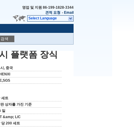
영업 및 지원
86-199-1828-3344
견적 요청
-
Email
Select Language
검색
 일시 플랫폼 장식
시, 중국
HENXI
E,SGS
 세트
판 상자를 가진 기준
5 일
/T &amp; L/C
 당 200 세트