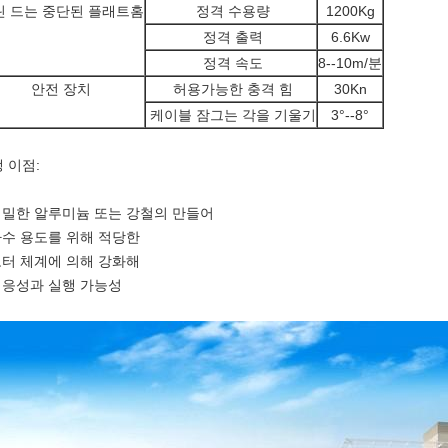
린 드는 중단된 플래트홈
정격 수용량
1200Kg
정격 출력
6.6Kw
정격 속도
8--10m/분
안전 장치
허용가능한 충격 힘
30Kn
케이블 잠그는 각을 기울기
3°--8°
 이점:
엄밀한 알루미늄 또는 강철의 만들어
다수 용도를 위해 적당한
모터 체계에 의해 강화해
적응성과 실행 가능성