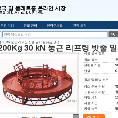
중국 일 플래트홈 온라인 시장
품질, 제일 서비스, 알맞은 가격.
공장 여행
품질 관리
연락주세요
견적 요청
Kg 30 kN 둥근 리프팅 밧줄 일시 플랫폼 장식
200Kg 30 kN 둥근 리프팅 밧줄
제품 상세 정보:
원래 장소:
우
브랜드 이름:
S
인증:
C
결제 및 배송 조건:
최소 주문 수량:
한
포장 세부 사항:
합
배달 시간:
1
지불 조건:
T
공급 능력:
달
접촉