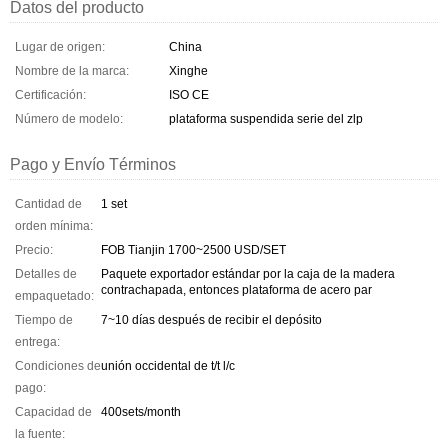
Datos del producto
Lugar de origen:
China
Nombre de la marca:
Xinghe
Certificación:
ISO CE
Número de modelo:
plataforma suspendida serie del zlp
Pago y Envío Términos
Cantidad de
1 set
orden mínima:
Precio:
FOB Tianjin 1700~2500 USD/SET
Detalles de
Paquete exportador estándar por la caja de la madera
contrachapada, entonces plataforma de acero par
empaquetado:
Tiempo de
7~10 días después de recibir el depósito
entrega:
Condiciones de
unión occidental de t/t l/c
pago:
Capacidad de
400sets/month
la fuente: