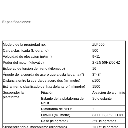
Especificaciones:
Modelo de la propiedad no.
ZLP500
Carga clasificada (kilogramo)
500
Velocidad de elevación (m/min)
9~11
Poder del motor (kilovatio)
2×1.5 50HZ/60HZ
Esfuerzo de torsión del freno (kilómetro)
16
Ángulo de la cuerda de acero que ajusta la gama (°)
3°- 8°
Distancia entre la cuerda de acero dos (milímetro)
≤100
Estiramiento clasificado del haz delantero (milímetro)
1500
Suspender la
Fijación
Aleación de aluminio
plataforma
Estante de la plataforma de
Solo estante
Nr.Of
Plataforma de Nr.Of
2
L×W×H (milímetro)
(2000×2)×690×1180
Peso (kilogramo)
350 kilogramos
Suspendiendo el mecanismo (kilogramo)
2×175 kilogramo