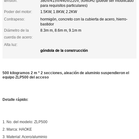
tensión:
380V/415V/440V/220V, 50/60Hz (puede ser modificado
para requisitos particulares)
Poder del motor:
1.5KW, 1.8KW, 2.2KW
Contrapeso:
hormigón, concreto con la cubierta de acero, hierro-
bastidor
Diámetro de la
8.3m m, 8.6m m, 9.1m m
cuerda de acero:
Alta luz:
góndola de la construcción
500 kilogramos 2 m * 2 secciones, aleación de aluminio suspendieron el
equipo ZLP500 del acceso
Detalle rápido:
1. No. del modelo: ZLP500
2. Marca: HAOKE
3. Material: Acero/aluminio