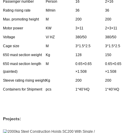
Passenger number
Person
16
2×16
Rating rising rate
M/min
36
36
Max. promoting height
M
200
200
Motor power
KW
3×11
2×3×11
Voltage
V/ HZ
380/50
380/50
Cage size
M
3*1.5*2.5
3*1.5*2.5
650 mast section weight
Kg
128
150
650 mast section length
M
0.65×0.65
0.65×0.65
(painted)
×1.508
×1.508
Steeve rating rising weight
Kg
200
200
Containers for Shipment
pcs
1*40’HQ
1*40’HQ
Projects: