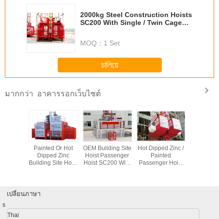
2000kg Steel Construction Hoists
SC200 With Single / Twin Cage
3*1.5*2.5m
MOQ：
1 Set
চালিয়ে
อาคารรอกเว็บไซต์
มากกว่า
ydraulic
Painted Or Hot
OEM Building Site
Hot Dipped Zinc /
Red Pa
Lifting
Dipped Zinc
Hoist Passenger
Painted
SC200 
ent For
Building Site Hoist
Hoist SC200 With
Passenger Hoist
Constru
uilding /
SC200 / 200 With
Cage Size 3 * 1.3
3*1.5*2.5m
Material H
yard
Loading Capacity
* 2.5 m
Material Hoist
Person 
2000 kg
With Twin Cage
เปลี่ยนภาษา
s
Thai