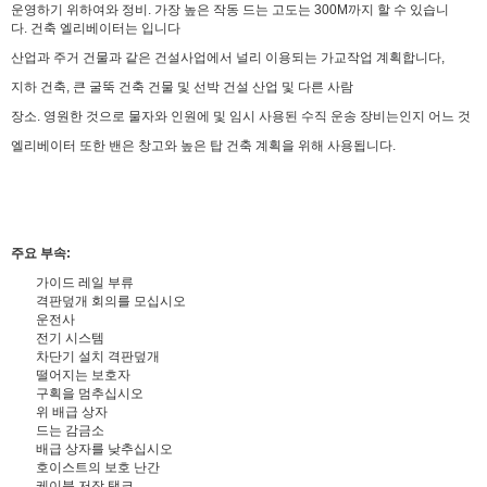
운영하기 위하여와 정비. 가장 높은 작동 드는 고도는 300M까지 할 수 있습니
다. 건축 엘리베이터는 입니다
산업과 주거 건물과 같은 건설사업에서 널리 이용되는 가교작업 계획합니다,
지하 건축, 큰 굴뚝 건축 건물 및 선박 건설 산업 및 다른 사람
장소. 영원한 것으로 물자와 인원에 및 임시 사용된 수직 운송 장비는인지 어느 것
엘리베이터 또한 밴은 창고와 높은 탑 건축 계획을 위해 사용됩니다.
주요 부속:
가이드 레일 부류
격판덮개 회의를 모십시오
운전사
전기 시스템
차단기 설치 격판덮개
떨어지는 보호자
구획을 멈추십시오
위 배급 상자
드는 감금소
배급 상자를 낮추십시오
호이스트의 보호 난간
케이블 저장 탱크