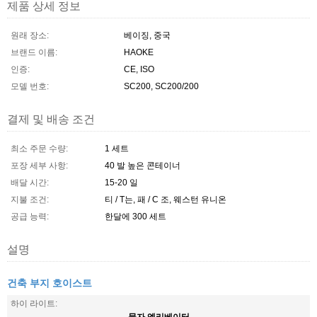
제품 상세 정보
원래 장소:
베이징, 중국
브랜드 이름:
HAOKE
인증:
CE, ISO
모델 번호:
SC200, SC200/200
결제 및 배송 조건
최소 주문 수량:
1 세트
포장 세부 사항:
40 발 높은 콘테이너
배달 시간:
15-20 일
지불 조건:
티 / T는, 패 / C 조, 웨스턴 유니온
공급 능력:
한달에 300 세트
설명
건축 부지 호이스트
하이 라이트:
물자 엘리베이터