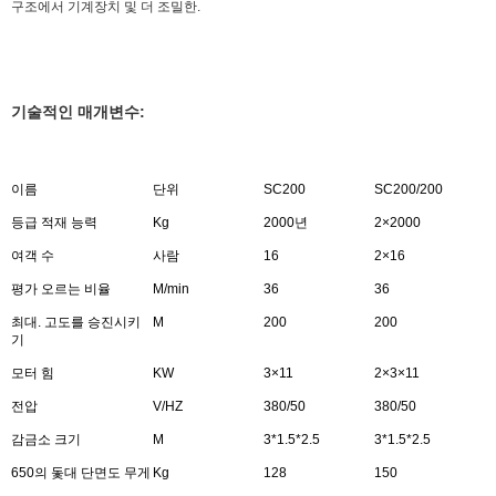
구조에서 기계장치 및 더 조밀한.
기술적인 매개변수:
이름
단위
SC200
SC200/200
등급 적재 능력
Kg
2000년
2×2000
여객 수
사람
16
2×16
평가 오르는 비율
M/min
36
36
최대. 고도를 승진시키
M
200
200
기
모터 힘
KW
3×11
2×3×11
전압
V/HZ
380/50
380/50
감금소 크기
M
3*1.5*2.5
3*1.5*2.5
650의 돛대 단면도 무게
Kg
128
150