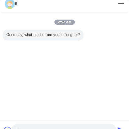
tt
2:52 AM
선소를 위
적재 능력에 그리
감금소 크기 3 *
쌍둥이 감금소를
사람을 위
집 드는 장
는 뜨거운 담궈진
1.3 * 2.5 m를 가진
가진 뜨거운 담궈
에 의하여
Good day, what product are you looking for?
rane
아연 건축 부지 호
OEM 건축 부지 호
진 아연/그려진 여
SC200/2
이스트
이스트 여객 호이
객 호이스트
물자 호
SC200/200 2000
스트 SC200
3*1.5*2.5m 물자
듭니
kg
호이스트
언어를 바꾸십시오
s
Korean
홈
|
우리에 대하여
|
연락주세요
|
사이트맵
|
개인 정보 정책
탁상용 전망
Copyright © 2015 - 2025 China Work Platforms Online Market.
All rights reserved. Developed by
ECER