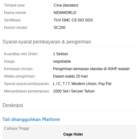
Tempat asal:
Cina (daratan)
Nama merek:
NEWWORLD
Sertifikasi:
TUV GMC CE ISO SGS
Nomor model:
SC200
Syarat-syarat pembayaran & pengiriman
Kuantitas min Order:
1 Set/set
Harga:
negotiable
Kemasan rincian:
Pengiriman kemasan standar di 40HP wadah
Waktu pengiriman:
Dalam waktu 20 hari
Syarat-syarat pembayaran:
L / C, T / T, Western Union, Pay Pal
Menyediakan kemampuan:
1000 Set / Set per Tahun
Deskripsi
Tali ditangguhkan Platform
Cahaya Tinggi:
Cage Hoist