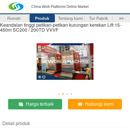
China Work Platforms Online Market
Rumah
Produk
Tentang kami
Tur Pabrik
>>
Keandalan tinggi petikan-petikan kurungan kerekan Lift 15-
450m SC200 / 200TD VVVF
Harga terbaik
Hubungi kami
Detail produk