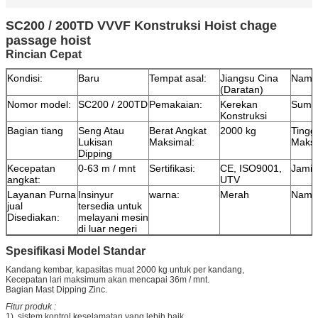
SC200 / 200TD VVVF Konstruksi Hoist chage
passage hoist
Rincian Cepat
Kondisi:
Baru
Tempat asal:
Jiangsu Cina
Nama
(Daratan)
Nomor model:
SC200 / 200TD
Pemakaian:
Kerekan
Sumbe
Konstruksi
Bagian tiang
Seng Atau
Berat Angkat
2000 kg
Tingg
Lukisan
Maksimal:
Maksi
Dipping
Kecepatan
0-63 m / mnt
Sertifikasi:
CE, ISO9001,
Jamin
angkat:
UTV
Layanan Purna
Insinyur
warna:
Merah
Nama
jual
tersedia untuk
Disediakan:
melayani mesin
di luar negeri
Spesifikasi Model Standar
Kandang kembar, kapasitas muat 2000 kg untuk per kandang,
Kecepatan lari maksimum akan mencapai 36m / mnt.
Bagian Mast Dipping Zinc.
Fitur produk :
1), sistem kontrol keselamatan yang lebih baik.