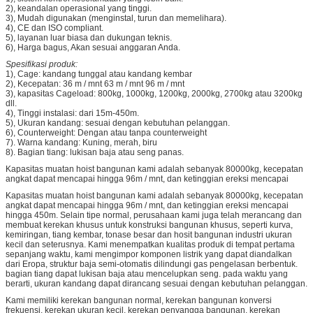
2), keandalan operasional yang tinggi.
3), Mudah digunakan (menginstal, turun dan memelihara).
4), CE dan ISO compliant.
5), layanan luar biasa dan dukungan teknis.
6), Harga bagus, Akan sesuai anggaran Anda.
Spesifikasi produk:
1), Cage: kandang tunggal atau kandang kembar
2), Kecepatan: 36 m / mnt 63 m / mnt 96 m / mnt
3), kapasitas Cageload: 800kg, 1000kg, 1200kg, 2000kg, 2700kg atau 3200kg
dll.
4), Tinggi instalasi: dari 15m-450m.
5), Ukuran kandang: sesuai dengan kebutuhan pelanggan.
6), Counterweight: Dengan atau tanpa counterweight
7). Warna kandang: Kuning, merah, biru
8). Bagian tiang: lukisan baja atau seng panas.
Kapasitas muatan hoist bangunan kami adalah sebanyak 80000kg, kecepatan
angkat dapat mencapai hingga 96m / mnt, dan ketinggian ereksi mencapai
Kapasitas muatan hoist bangunan kami adalah sebanyak 80000kg, kecepatan
angkat dapat mencapai hingga 96m / mnt, dan ketinggian ereksi mencapai
hingga 450m. Selain tipe normal, perusahaan kami juga telah merancang dan
membuat kerekan khusus untuk konstruksi bangunan khusus, seperti kurva,
kemiringan, tiang kembar, tonase besar dan hosit bangunan industri ukuran
kecil dan seterusnya. Kami menempatkan kualitas produk di tempat pertama
sepanjang waktu, kami mengimpor komponen listrik yang dapat diandalkan
dari Eropa, struktur baja semi-otomatis dilindungi gas pengelasan berbentuk.
bagian tiang dapat lukisan baja atau mencelupkan seng. pada waktu yang
berarti, ukuran kandang dapat dirancang sesuai dengan kebutuhan pelanggan.
Kami memiliki kerekan bangunan normal, kerekan bangunan konversi
frekuensi, kerekan ukuran kecil, kerekan penyangga bangunan, kerekan