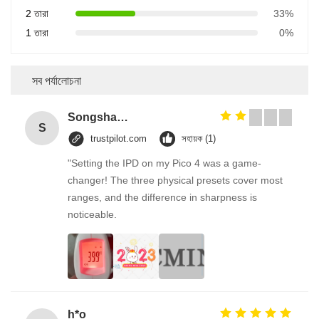
2 তারা
33%
1 তারা
0%
সব পর্যালোচনা
Songshang
S
trustpilot.com
সহায়ক (1)
"Setting the IPD on my Pico 4 was a game-
changer! The three physical presets cover most
ranges, and the difference in sharpness is
noticeable.
h*o