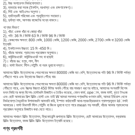
2), উচ্চ অপারেশন নির্ভরযোগ্যতা।
3), ব্যবহার করা সহজ (ইনস্টল, বরখাস্ত এবং রক্ষণাবেক্ষণ)।
4), সিই এবং আইএসও অনুগত।
5), ব্যতিক্রমী পরিষেবা এবং প্রযুক্তিগত সহায়তা।
6), দুর্দান্ত দাম, আপনার বাজেটের মধ্যে থাকবে।
পণ্যের বিবরণ:
1), খাঁচা: একক খাঁচা বা জোড়া খাঁচা
2), গতি: 36 মি / মিনিট 63 মি / মিনিট 96 মি / মিনিট
3), কেজলোড ক্ষমতা: 800 কেজি, 1000 কেজি, 1200 কেজি, 2000 কেজি, 2700 কেজি বা 3200 কেজি
ইত্যাদি
4), ইনস্টলেশন উচ্চতা: 15 মি -450 মি।
5), খাঁচার আকার: গ্রাহকের প্রয়োজন অনুসারে।
6), কাউন্টারওয়েট: কাউন্টারওয়েট সহ বা ছাড়াই
7)। খাঁচার রঙ: হলুদ, লাল, নীল
8)। মাস্ট বিভাগ: স্টিল পেইন্টিং বা গরম ডুবানো দস্তা।
আমাদের বিল্ডিং উত্তোলনের পেডলোডের ক্ষমতা 80000 কেজি যত বেশি, উত্তোলনের গতি 96 মি / মিনিট পর্যন্ত
পৌঁছতে পারে এবং উত্থানের উচ্চতা পৌঁছে যায়
আমাদের বিল্ডিং উত্তোলনের পেডলোডের ক্ষমতা 80000 কেজি যত বেশি, উত্তোলনের গতি 96 মি / মিনিট পর্যন্ত
পৌঁছতে পারে, এবং উত্সের উচ্চতা 450 মিটার অবধি পৌঁছে যায় সাধারণ ধরণের বাইরে, আমাদের সংস্থাটি বিশেষ
ভবন নির্মাণের জন্য বিশেষ হোস্টগুলি ডিজাইন ও তৈরিও করেছে, যেমন কার্ভ, opeাল, যমজ মাস্ট, বৃহত টনএজ
এবং ছোট আকারের শিল্প বিল্ডিং হোস্ট এবং তাই W আমরা সবসময় পণ্যগুলির গুণমান রাখি, আমরা ইউরোপ থেকে
নির্ভরযোগ্য বৈদ্যুতিক উপাদানগুলি আমদানি করি, ইস্পাত কাঠামোটি আধা-স্বয়ংক্রিয়ভাবে গ্যাসপ্রযুক্ত ldালাই
আকারের। মাস্ট বিভাগটি স্টিল পেইন্টিং বা জিংক ডুবানো হতে পারে mean গড় সময়টি, খাঁচার আকার গ্রাহকদের
প্রয়োজন অনুসারে ডিজাইন করা যেতে পারে।
আমাদের সাধারণ বিল্ডিং উত্তোলন, ফ্রিকোয়েন্সি রূপান্তর বিল্ডিং উত্তোলন, ছোট আকারের উত্তোলন, বক্রাকার
বিল্ডিং উত্তোলন, যমজ বিল্ডিং বিল্ডিং উত্তোলন ইত্যাদি রয়েছে।
পণ্য প্রদর্শনী