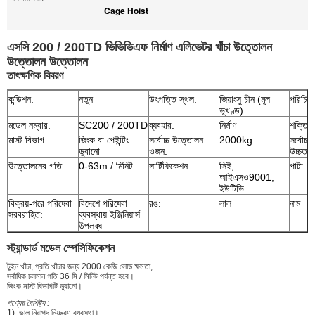
Cage Hoist
এসসি 200 / 200TD ভিভিভিএফ নির্মাণ এলিভেটর খাঁচা উত্তোলন
উত্তোলন উত্তোলন
তাৎক্ষণিক বিবরণ
কন্ডিশন:
নতুন
উৎপত্তি স্থল:
জিয়াংসু চীন (মূল
পরিচিতি
ভূখণ্ড)
মডেল নম্বার:
SC200 / 200TD
ব্যবহার:
নির্মাণ
শক্তির
মাস্ট বিভাগ
জিংক বা পেইন্টিং
সর্বোচ্চ উত্তোলন
2000kg
সর্বোচ্
ডুবানো
ওজন:
উচ্চতা:
উত্তোলনের গতি:
0-63m / মিনিট
সার্টিফিকেশন:
সিই,
পাটা:
আইএসও9001,
ইউটিভি
বিক্রয়-পরে পরিষেবা
বিদেশে পরিষেবা
রঙ:
লাল
নাম
সরবরাহিত:
ব্যবস্থায় ইঞ্জিনিয়ার্স
উপলব্ধ
স্ট্যান্ডার্ড মডেল স্পেসিফিকেশন
টুইন খাঁচা, প্রতি খাঁচার জন্য 2000 কেজি লোড ক্ষমতা,
সর্বাধিক চলমান গতি 36 মি / মিনিট পর্যন্ত হবে।
জিংক মাস্ট বিভাগটি ডুবানো।
পণ্যের বৈশিষ্ট্য :
1), ভাল নিরাপদ নিয়ন্ত্রণ ব্যবস্থা।