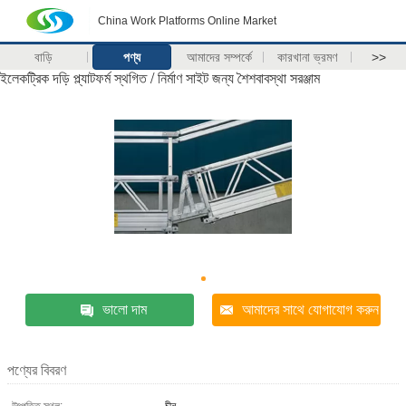
China Work Platforms Online Market
বাড়ি
পণ্য
আমাদের সম্পর্কে
কারখানা ভ্রমণ
>>
ইলেকট্রিক দড়ি প্ল্যাটফর্ম স্থগিত / নির্মাণ সাইট জন্য শৈশবাবস্থা সরঞ্জাম
ভালো দাম
আমাদের সাথে যোগাযোগ করুন
পণ্যের বিবরণ