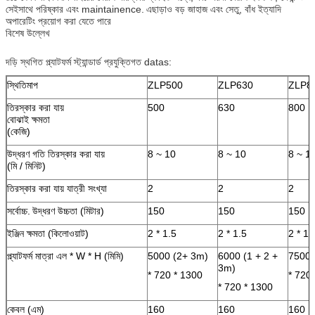
সেইসাথে পরিষ্কার এবং maintainence.
এছাড়াও বড় জাহাজ এবং সেতু, বাঁধ ইত্যাদি
অপারেটিং প্রয়োগ করা যেতে পারে
বিশেষ উল্লেখ
দড়ি স্থগিত প্ল্যাটফর্ম স্ট্যান্ডার্ড প্রযুক্তিগত datas:
স্থিতিমাপ
ZLP500
ZLP630
ZLP8
তিরস্কার করা যায়
500
630
800
বোঝাই ক্ষমতা
(কেজি)
উদ্ধরণ গতি তিরস্কার করা যায়
8 ~ 10
8 ~ 10
8 ~ 1
(মি / মিনিট)
তিরস্কার করা যায় যাত্রী সংখ্যা
2
2
2
সর্বোচ্চ.
উদ্ধরণ উচ্চতা (মিটার)
150
150
150
ইঞ্জিন ক্ষমতা (কিলোওয়াট)
2 * 1.5
2 * 1.5
2 * 1.
প্ল্যাটফর্ম মাত্রা এল * W * H (মিমি)
5000 (2+ 3m)
6000 (1 + 2 +
7500 
3m)
* 720 * 1300
* 720
* 720 * 1300
কেবল (এম)
160
160
160