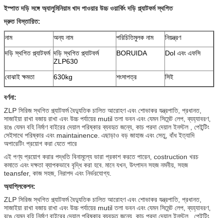
ইস্পাত দড়ি সঙ্গে অ্যালুমিনিয়াম খাদ পাওয়ার উচ্চ ওয়ার্কিং দড়ি প্ল্যাটফর্ম স্থগিত
দ্রুত বিস্তারিত:
নাম
অন্য নাম
পরিচিতিমুলক নাম
নিয়ন্ত্রণ
দড়ি স্থগিত প্ল্যাটফর্ম
দড়ি স্থগিত প্ল্যাটফর্ম
BORUIDA
Dol এবং এফসি
ZLP630
বোঝাই ক্ষমতা
630kg
শংসাপত্র
সিই
বর্ণনা:
ZLP সিরিজ স্থগিত প্ল্যাটফর্ম বৈদ্যুতিক চালিত আরোহণ এবং শোভাকর যন্ত্রপাতি, প্রধানত,
সাজাইয়া রাখা বজায় রাখা এবং উচ্চ পর্যায়ের mutil তলা ভবন এবং যেমন সিমেন্ট লেপ, ব্যহ্যাবরণ,
রঙে যেমন বহি নির্মাণ বাইরের দেয়াল পরিষ্কার ব্যবহৃত জন্যে, কাচ পরদা দেয়াল ইনস্টল , পেইন্টিং
সেইসাথে পরিষ্কার এবং maintainence.
এছাড়াও বড় জাহাজ এবং সেতু, বাঁধ ইত্যাদি
অপারেটিং প্রয়োগ করা যেতে পারে
এই পণ্য প্রয়োগ করার পদ্ধতি বিনামূল্যে ভারা প্রকাশ করতে পারেন, costruction খরচ
কমাতে এবং দক্ষতা ব্যাপকভাবে বৃদ্ধি করা হবে.
মানে যখন, উৎপাদন সহজ নমনীয়, সহজ
teansfer, কাজ সহজ, নিরাপদ এবং নির্ভরযোগ্য.
অ্যাপ্লিকেশন:
ZLP সিরিজ স্থগিত প্ল্যাটফর্ম বৈদ্যুতিক চালিত আরোহণ এবং শোভাকর যন্ত্রপাতি, প্রধানত,
সাজাইয়া রাখা বজায় রাখা এবং উচ্চ পর্যায়ের mutil তলা ভবন এবং যেমন সিমেন্ট লেপ, ব্যহ্যাবরণ,
রঙে যেমন বহি নির্মাণ বাইরের দেয়াল পরিষ্কার ব্যবহৃত জন্যে, কাচ পরদা দেয়াল ইনস্টল , পেইন্টিং