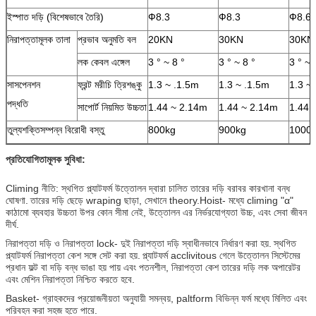
ইস্পাত দড়ি (বিশেষভাবে তৈরি)
Ф8.3
Ф8.3
Ф8.6
নিরাপত্তামূলক তালা
প্রভাব অনুমতি বল
20KN
30KN
30KN
লক কেবল এঙ্গেল
3 ° ~ 8 °
3 ° ~ 8 °
3 ° ~ 
সাসপেনশন
ফ্রন্ট মরীচি ত্রিশঙ্কু
1.3 ~ .1.5m
1.3 ~ .1.5m
1.3 ~
পদ্ধতি
সাপোর্ট নিয়মিত উচ্চতা
1.44 ~ 2.14m
1.44 ~ 2.14m
1.44 
তুল্যশক্তিসম্পন্ন বিরোধী বস্তু
800kg
900kg
1000
প্রতিযোগিতামূলক সুবিধা:
Climing নীতি: স্থগিত প্ল্যাটফর্ম উত্তোলন দ্বারা চালিত তারের দড়ি বরাবর কারখানা বন্ধ
ঘোষণা.
তারের দড়ি ছেড়ে wraping ছাড়া, সেখানে theory.Hoist- মধ্যে climing "α"
কাঠামো ব্যবহার উচ্চতা উপর কোন সীমা নেই, উত্তোলন এর নির্ভরযোগ্যতা উচ্চ, এবং সেবা জীবন
দীর্ঘ.
নিরাপত্তা দড়ি ও নিরাপত্তা lock- দুই নিরাপত্তা দড়ি স্বাধীনভাবে নির্ধারণ করা হয়.
স্থগিত
প্ল্যাটফর্ম নিরাপত্তা কেশ সঙ্গে সেট করা হয়.
প্ল্যাটফর্ম acclivitous গেলে উত্তোলন সিস্টেমের
প্রধান ফল্ট বা দড়ি বন্ধ ভাঙা হয় পায় এবং পতনশীল, নিরাপত্তা কেশ তারের দড়ি লক অপারেটর
এবং মেশিন নিরাপত্তা নিশ্চিত করতে হবে.
Basket- গ্রাহকদের প্রয়োজনীয়তা অনুযায়ী সমন্বয়, paltform বিভিন্ন ফর্ম মধ্যে মিলিত এবং
পরিবহন করা সহজ হতে পারে.