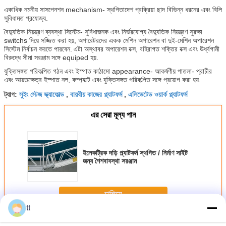
একাধিক নমনীয় সাসপেনশন mechanism- স্থগিতাদেশ প্রক্রিয়া ছাদ বিভিন্ন ধরনের এবং বিলি
সুবিধামত প্রযোজ্য.
বৈদ্যুতিক নিয়ন্ত্রণ ব্যবস্থা সিস্টেম- সুবিধাজনক এবং নির্ভরযোগ্য বৈদ্যুতিক নিয়ন্ত্রণ সুরক্ষা
switchs দিয়ে সজ্জিত করা হয়, অপারেটরদের একক মেশিন অপারেশন বা দুই-মেশিন অপারেশন
সিস্টেম নির্বাচন করতে পারবেন.
এটা অস্থাবর অপারেশন বক্স, বহিরাগত শক্তির বক্স এবং ঊর্ধ্বগামী
বিরুদ্ধে সীমা সরঞ্জাম সঙ্গে equiped হয়.
যুক্তিসঙ্গত পরিকল্পিত গঠন এবং ইস্পাত কাঠামো appearance- আকর্ষণীয় পাতলা- প্রাচীর
এবং আয়তক্ষেত্র ইস্পাত নল, কম্প্যাক্ট এবং যুক্তিসঙ্গত পরিকল্পিত সঙ্গে প্রয়োগ করা হয়.
সুইং স্টেজ স্ক্যাফোল্ড
বায়বীয় কাজের প্ল্যাটফর্ম
এলিভেটেড ওয়ার্ক প্ল্যাটফর্ম
ট্যাগ:
,
,
এর সেরা মূল্য পান
ইলেকট্রিক দড়ি প্ল্যাটফর্ম স্থগিত / নির্মাণ সাইট
জন্য শৈশবাবস্থা সরঞ্জাম
চালিয়ে
tt
দড়ি স্থগিত প্ল্যাটফর্ম
অধিক