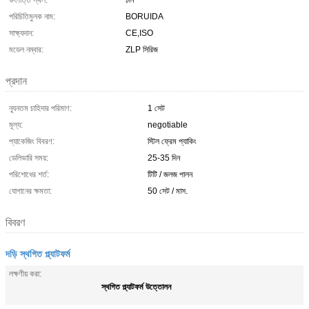
উৎপত্তি স্থল:
চীন
পরিচিতিমুলক নাম:
BORUIDA
সাক্ষ্যদান:
CE,ISO
মডেল নম্বার:
ZLP সিরিজ
প্রদান
ন্যূনতম চাহিদার পরিমাণ:
1 সেট
মূল্য:
negotiable
প্যাকেজিং বিবরণ:
স্টিল ফ্রেম প্যাকিং
ডেলিভারি সময়:
25-35 দিন
পরিশোধের শর্ত:
টিটি / জলজ পালন
যোগানের ক্ষমতা:
50 সেট / মাস.
বিবরণ
দড়ি স্থগিত প্ল্যাটফর্ম
লক্ষণীয় করা:
স্থগিত প্ল্যাটফর্ম উত্তোলন