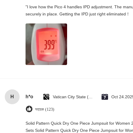
"I love how the Pico 4 handles IPD adjustment. The manual
securely in place. Getting the IPD just right eliminated！
H
h*o
Vatican City State (Holy See)
Oct 24.202
সহায়ক (123)
Solid Pattern Quick Dry One Piece Jumpsuit for Wome
Sets Solid Pattern Quick Dry One Piece Jumpsuit for 