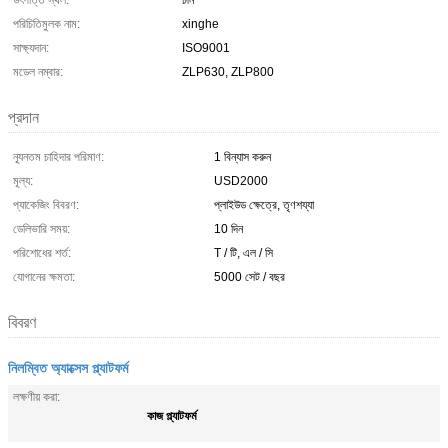
উৎপত্তি স্থল:
চীন
পরিচিতিমুলক নাম:
xinghe
সাক্ষ্যদান:
ISO9001
মডেল নম্বার:
ZLP630, ZLP800
প্রদান
ন্যূনতম চাহিদার পরিমাণ:
1 বিন্যাস করুন
মূল্য:
USD2000
প্যাকেজিং বিবরণ:
প্লাইউড ক্ষেত্রে, তৃণশয্যা
ডেলিভারি সময়:
10 দিন
পরিশোধের শর্ত:
T / টি, এল / সি
যোগানের ক্ষমতা:
5000 সেট / বছর
বিবরণ
নিলম্বিত অ্যাক্সেস প্ল্যাটফর্ম
লক্ষণীয় করা:
কাজ প্ল্যাটফর্ম