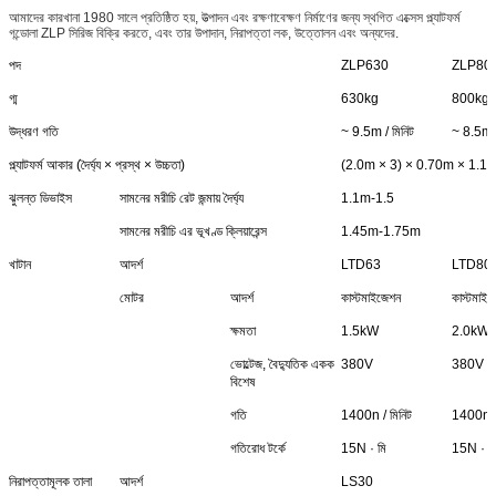
আমাদের কারখানা 1980 সালে প্রতিষ্ঠিত হয়, উত্পাদন এবং রক্ষণাবেক্ষণ নির্মাণের জন্য স্থগিত এক্সেস প্ল্যাটফর্ম
গন্ডোলা ZLP সিরিজ বিক্রি করতে, এবং তার উপাদান, নিরাপত্তা লক, উত্তোলন এবং অন্যদের.
পদ
ZLP630
ZLP80
গ্ম
630kg
800kg
উদ্ধরণ গতি
~ 9.5m / মিনিট
~ 8.5m /
প্ল্যাটফর্ম আকার (দৈর্ঘ্য × প্রস্থ × উচ্চতা)
(2.0m × 3) × 0.70m × 1.1
ঝুলন্ত ডিভাইস
সামনের মরীচি রেট জন্মায় দৈর্ঘ্য
1.1m-1.5
সামনের মরীচি এর ভূখণ্ড ক্লিয়ারেন্স
1.45m-1.75m
খাটান
আদর্শ
LTD63
LTD80
মোটর
আদর্শ
কাস্টমাইজেশন
কাস্টমাই
ক্ষমতা
1.5kW
2.0kW
ভোল্টেজ, বৈদ্যুতিক একক
380V
380V
বিশেষ
গতি
1400n / মিনিট
1400n / 
গতিরোধ টর্কে
15N · মি
15N · ম
নিরাপত্তামূলক তালা
আদর্শ
LS30