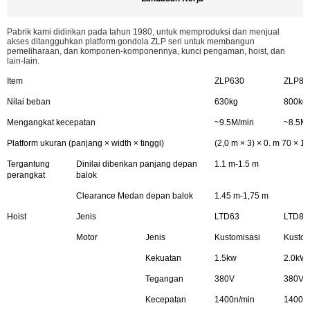
Pabrik kami didirikan pada tahun 1980, untuk memproduksi dan menjual
akses ditangguhkan platform gondola ZLP seri untuk membangun
pemeliharaan, dan komponen-komponennya, kunci pengaman, hoist, dan
lain-lain.
Item
ZLP630
ZLP80
Nilai beban
630kg
800kg
Mengangkat kecepatan
~9.5M/min
~8.5M/
Platform ukuran (panjang × width × tinggi)
(2,0 m × 3) × 0. m 70 × 1
Tergantung
Dinilai diberikan panjang depan
1.1 m-1.5 m
perangkat
balok
Clearance Medan depan balok
1.45 m-1,75 m
Hoist
Jenis
LTD63
LTD80
Motor
Jenis
Kustomisasi
Kustom
Kekuatan
1.5kw
2.0kW
Tegangan
380V
380V
Kecepatan
1400n/min
1400n