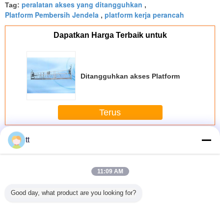
peralatan akses yang ditangguhkan
Tag:
,
Platform Pembersih Jendela
platform kerja perancah
,
Dapatkan Harga Terbaik untuk
Ditangguhkan akses Platform
Terus
Ditangguhkan akses Platform
Lebih
tt
11:09 AM
Good day, what product are you looking for?
m Alloy /
Disesuaikan
Sementara
2,5 m * 3 Bagian
500 kg 2
 / Hot
Suspended
diinstal
sementara
Bagian Al
nized
platform Kerja
Suspended
Dipasang Akses
Alloy Su
ended
ZLP1000 Untuk
Access
Peralatan ZLP800
Acce