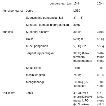
pengereman torsi
15N·m
15N·m
Kunci pengaman
Jenis
LS30
Sudut miring penguncian tali
3° — 8°
Kekuatan dampak diperbolehkan
30kN
Kualitas
Suspensi platform
300kg
370kg
Hoist
52 kg × 2
56 kg 
Kunci pengaman
5,5 kg × 2
5,5 kg 
Tergantung perangkat
320kg (tidak
320kg 
termasuk
termas
mengimbangi)
mengi
Kotak listrik
18kg
18kg
Mesin lengkap
753kg
831kg
Mengimbangi
1000kg (25 ×
1000kg
40pieces)
40piec
Tali kawat
Jenis
4 × 31SW +
4 × 31
force≥53500N
force
menarik FC-
menari
ф8.3broken
ф8.6b