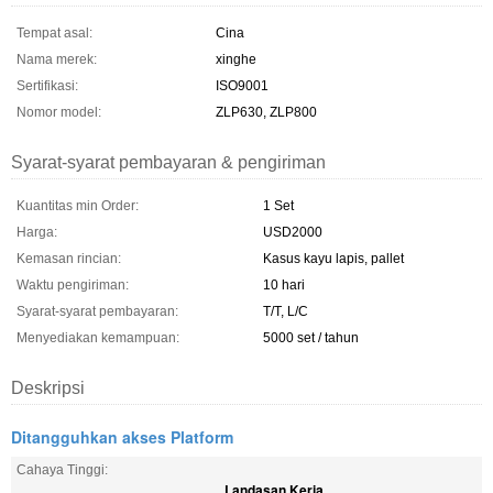
Tempat asal:
Cina
Nama merek:
xinghe
Sertifikasi:
ISO9001
Nomor model:
ZLP630, ZLP800
Syarat-syarat pembayaran & pengiriman
Kuantitas min Order:
1 Set
Harga:
USD2000
Kemasan rincian:
Kasus kayu lapis, pallet
Waktu pengiriman:
10 hari
Syarat-syarat pembayaran:
T/T, L/C
Menyediakan kemampuan:
5000 set / tahun
Deskripsi
Ditangguhkan akses Platform
Cahaya Tinggi:
Landasan Kerja