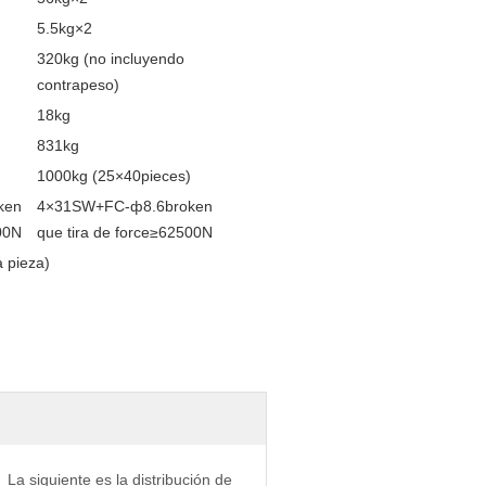
5.5kg×2
320kg (no incluyendo
contrapeso)
18kg
831kg
1000kg (25×40pieces)
ken
4×31SW+FC-ф8.6broken
00N
que tira de force≥62500N
 pieza)
La siguiente es la distribución de