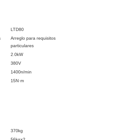
LTD80
s
Arreglo para requisitos
particulares
2.0kW
380V
1400n/min
15N·m
370kg
56kg×2