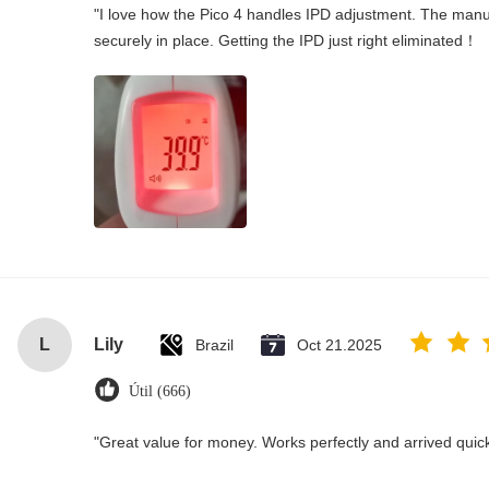
"I love how the Pico 4 handles IPD adjustment. The manual
securely in place. Getting the IPD just right eliminated！
L
Lily
Brazil
Oct 21.2025
Útil (666)
"Great value for money. Works perfectly and arrived quickly