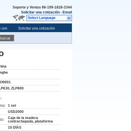
Soporte y Ventas
86-199-1828-3344
Solicitar una cotización
-
Email
Select Language
o con
Solicitar una cotización
Buscar
o
hina
inghe
SO9001
LP630, ZLP800
:
ima:
1 set
USD2000
Caja de la madera
do:
contrachapada, plataforma
10 DÍAS