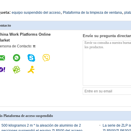
,
,
queta:
equipo suspendido del acceso
Plataforma de la limpieza de ventana
pla
ntacto
hina Work Platforms Online
Envíe su pregunta directa
arket
ersona de Contacto:
tt
s Plataforma de acceso suspendido
500 kilogramos 2 m * la aleación de aluminio de 2
La serie de ZLP s
secciones suspendió el equipo ZLP500 del acceso
ZLP500/ZLP630/Z