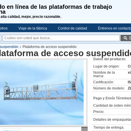
o en línea de las plataformas de trabajo
na
 alta calidad, mejor, precio razonable.
otros
Viaje de la fábrica
Control de calidad
Éntrenos en contact
 suspendido
Plataforma de acceso suspendido
lataforma de acceso suspendid
Datos del producto:
Lugar de origen:
C
Nombre de la
x
marca:
Certificación:
I
Número de modelo:
Z
Pago y Envío Términos
Cantidad de orden mín
Precio:
Detalles de empaqueta
Tiempo de entrega: