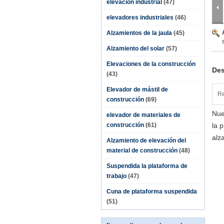
elevación industrial
(47)
elevadores industriales
(46)
Alzamientos de la jaula
(45)
Alzamiento del solar
(57)
Elevaciones de la construcción
Des
(43)
Elevador de mástil de
Re
construcción
(69)
Nue
elevador de materiales de
construcción
(61)
la 
alz
Alzamiento de elevación del
material de construcción
(48)
Suspendida la plataforma de
trabajo
(47)
Cuna de plataforma suspendida
(51)