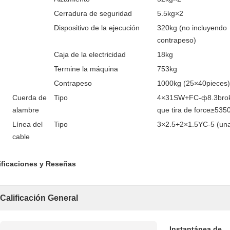
Cerradura de seguridad
5.5kg×2
Dispositivo de la ejecución
320kg (no incluyendo
contrapeso)
Caja de la electricidad
18kg
Termine la máquina
753kg
Contrapeso
1000kg (25×40pieces)
Cuerda de
Tipo
4×31SW+FC-ф8.3bro
alambre
que tira de force≥535
Línea del
Tipo
3×2.5+2×1.5YC-5 (una
cable
ificaciones y Reseñas
Calificación General
Instantánea de