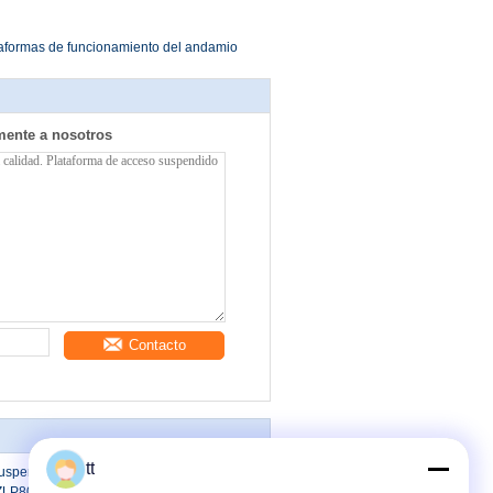
taformas de funcionamiento del andamio
mente a nosotros
Contacto
tt
uspendió el equipo
LP800/ZLP1000 del acceso