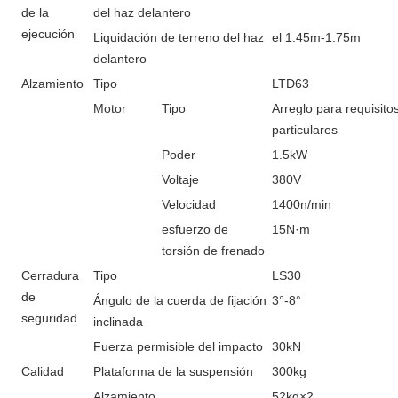
de la
del haz delantero
ejecución
Liquidación de terreno del haz
el 1.45m-1.75m
delantero
Alzamiento
Tipo
LTD63
Motor
Tipo
Arreglo para requisito
particulares
Poder
1.5kW
Voltaje
380V
Velocidad
1400n/min
esfuerzo de
15N·m
torsión de frenado
Cerradura
Tipo
LS30
de
Ángulo de la cuerda de fijación
3°-8°
seguridad
inclinada
Fuerza permisible del impacto
30kN
Calidad
Plataforma de la suspensión
300kg
Alzamiento
52kg×2