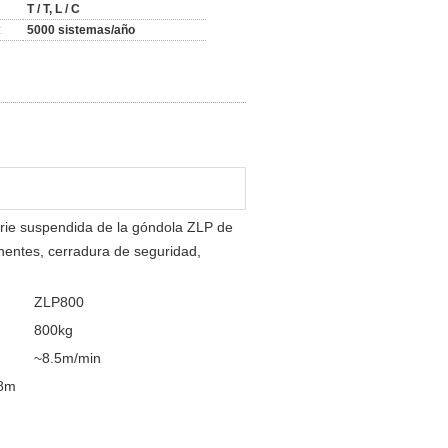
T / T, L / C
:
5000 sistemas/año
serie suspendida de la góndola ZLP de
nentes, cerradura de seguridad,
ZLP800
800kg
~8.5m/min
18m