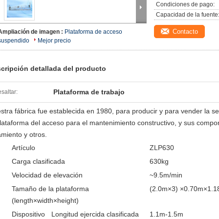
Condiciones de pago:
Capacidad de la fuente
Contacto
Ampliación de imagen :
Plataforma de acceso
suspendido
Mejor precio
cripción detallada del producto
Plataforma de trabajo
saltar:
stra fábrica fue establecida en 1980, para producir y para vender la 
plataforma del acceso para el mantenimiento constructivo, y sus compo
amiento y otros.
Artículo
ZLP630
Carga clasificada
630kg
Velocidad de elevación
~9.5m/min
Tamaño de la plataforma
(2.0m×3) ×0.70m×1.
(length×width×height)
Dispositivo
Longitud ejercida clasificada
1.1m-1.5m