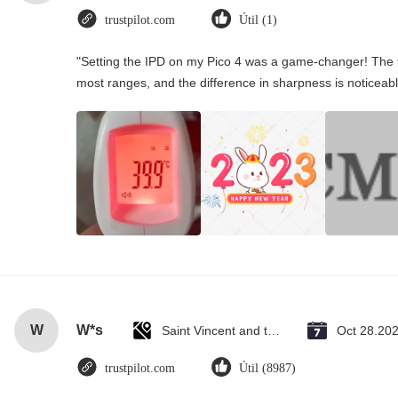
trustpilot.com
Útil (1)
"Setting the IPD on my Pico 4 was a game-changer! The t
most ranges, and the difference in sharpness is noticeabl
W
W*s
Saint Vincent and the Grenadines
Oct 28.20
trustpilot.com
Útil (8987)