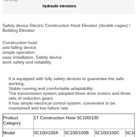
লক্ষণীয় করা:
hydraulic elevators
Safety device Electric Construction Hoist Elevator (double cages) /
Building Elevator
Construction hoist
anti-falling device,
simple operation,
easy installation, Safety device
work safety and reliability
It is equipped with fully safety devices to guarantee the safe
working,
Stable running and comfortable adaptability.
The transmission system adopted three drive motors and three
sets of reduction gears
It has simple electrical control system, convenient to be
maintained and low failure rate
Product
1T Construction Hoist SC100/100
Category
Model
SC100/100A
SC100/100B
SC100/100C
SC10