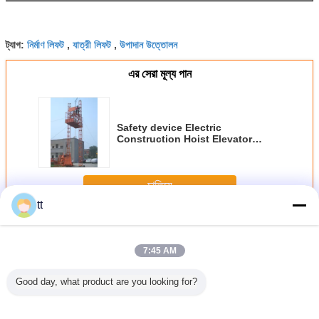
নির্মাণ লিফট
যাত্রী লিফট
উপাদান উত্তোলন
ট্যাগ:
,
,
এর সেরা মূল্য পান
Safety device Electric
Construction Hoist Elevator
(double cages) / Building
Elevator
চালিয়ে
tt
নির্মাণ উত্তোলন উত্তোলক
অধিক
7:45 AM
Good day, what product are you looking for?
ি সেমি-
Safety device
380v / 50Hz
2.7m - 4.5m
230 / 75
 এয়ারলাইন
Electric
Customized
হাইড্রোলিক গুদাম
W33 ডবল সা