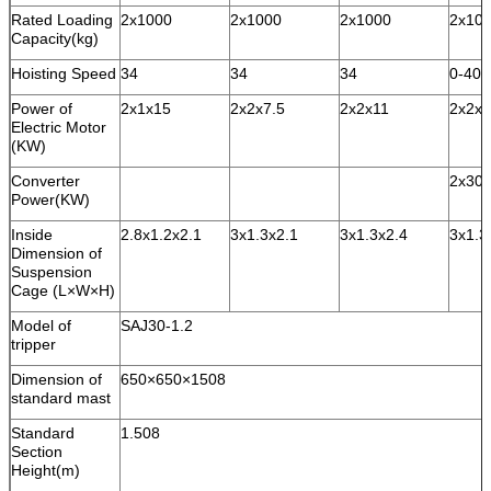
Rated Loading
2x1000
2x1000
2x1000
2x10
Capacity(kg)
Hoisting Speed
34
34
34
0-40
Power of
2x1x15
2x2x7.5
2x2x11
2x2x1
Electric Motor
(KW)
Converter
2x30
Power(KW)
Inside
2.8x1.2x2.1
3x1.3x2.1
3x1.3x2.4
3x1.3
Dimension of
Suspension
Cage (L×W×H)
Model of
SAJ30-1.2
tripper
Dimension of
650×650×1508
standard mast
Standard
1.508
Section
Height(m)