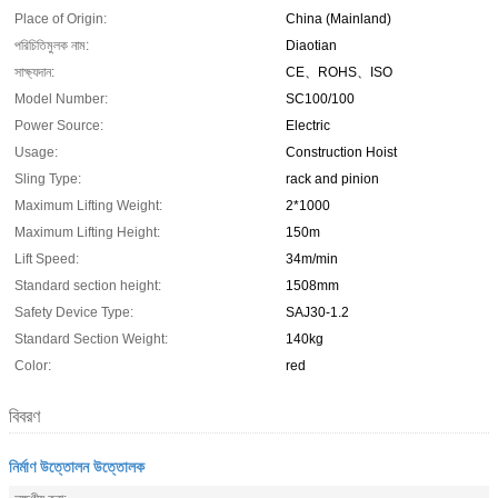
Place of Origin:
China (Mainland)
পরিচিতিমুলক নাম:
Diaotian
সাক্ষ্যদান:
CE、ROHS、ISO
Model Number:
SC100/100
Power Source:
Electric
Usage:
Construction Hoist
Sling Type:
rack and pinion
Maximum Lifting Weight:
2*1000
Maximum Lifting Height:
150m
Lift Speed:
34m/min
Standard section height:
1508mm
Safety Device Type:
SAJ30-1.2
Standard Section Weight:
140kg
Color:
red
বিবরণ
নির্মাণ উত্তোলন উত্তোলক