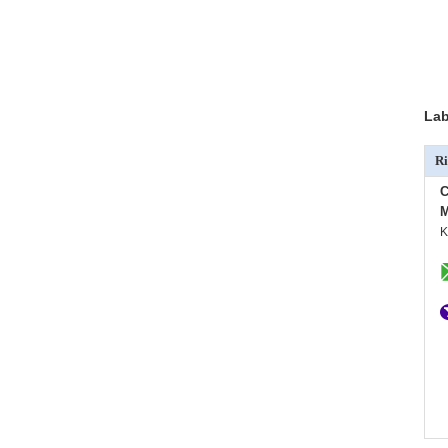
Lab
Ri
C
M
K