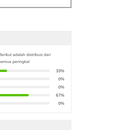
Berikut adalah distribusi dari
semua peringkat
33%
0%
0%
67%
0%