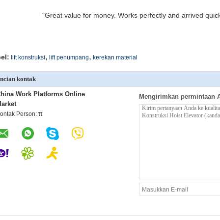
"Great value for money. Works perfectly and arrived quickly
,
,
el:
lift konstruksi
lift penumpang
kerekan material
ncian kontak
hina Work Platforms Online
Mengirimkan permintaan 
arket
ontak Person:
tt