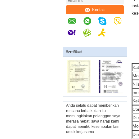
ins
Kontak
kes
Sertifikasi
Kat
Mo
Nil
me
Kek
Anda selalu dapat memberikan
Co
rencana terbaik, dan itu
memungkinkan pelanggan saya
Di 
merasa hebat, saya harap kami
Mod
dapat memiliki kesempatan lain
untuk kerjasama
Dim