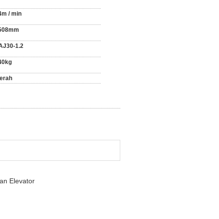
4m / min
508mm
AJ30-1.2
40kg
erah
an Elevator