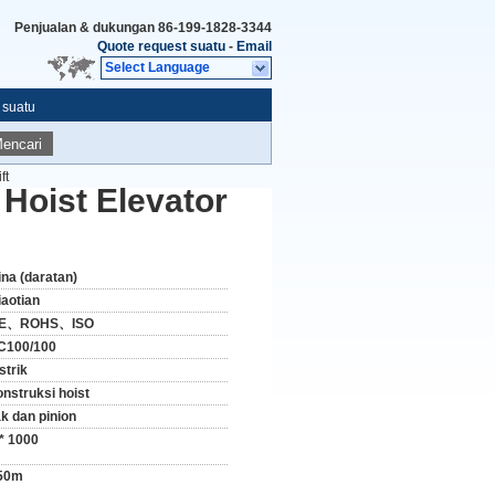
Penjualan & dukungan
86-199-1828-3344
Quote request suatu
-
Email
Select Language
 suatu
encari
ft
 Hoist Elevator
ina (daratan)
iaotian
E、ROHS、ISO
C100/100
strik
onstruksi hoist
ak dan pinion
 * 1000
50m