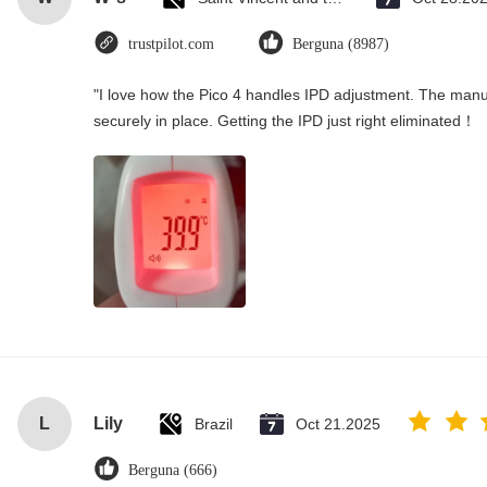
trustpilot.com
Berguna (8987)
"I love how the Pico 4 handles IPD adjustment. The manual
securely in place. Getting the IPD just right eliminated！
L
Lily
Brazil
Oct 21.2025
Berguna (666)