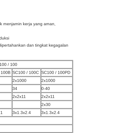
uk menjamin kerja yang aman,
duksi
 dipertahankan dan tingkat kegagalan
100 / 100
 100B
SC100 / 100C
SC100 / 100PD
2x1000
2x1000
34
0-40
2x2x11
2x2x11
2x30
.1
3x1.3x2.4
3x1.3x2.4