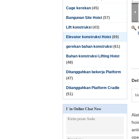
Cage kerekan
(45)
Bangunan Site Hoist
(57)
Lift konstruksi
(43)
Elevator konstruksi Hoist
(69)
gerekan bahan konstruksi
(61)
Bahan konstruksi Lifting Hoist
(48)
Ditangguhkan bekerja Platform
(47)
Det
Ditangguhkan Platform Cradle
(51)
Me
I 'm Online Chat Now
Ala
hoi
ant
ope