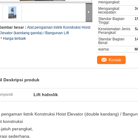
mengangkat:
Mengangkat
3
kecepatan:
Standar Bagian
1
Tinggi:
Gambar besar :
Alat pengaman listrik Konstruksi Hoist
Keselamatan Jenis
S
Perangkat:
Elevator (kandang ganda) / Bangunan Lift
Harga terbaik
Standar Bagian
1
Berat:
warna:
M
Kontak
il Deskripsi produk
Lift hidrolik
nyoroti:
t pengaman listrik Konstruksi Hoist Elevator (double kandang) / Bangun
st konstruksi
i-jatuh perangkat,
rasi sederhana,