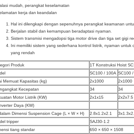
talasi mudah, perangkat keselamatan
elamatan kerja dan keandalan
Hal ini dilengkapi dengan sepenuhnya perangkat keamanan unt
Berjalan stabil dan kemampuan beradaptasi nyaman.
Sistem transmisi mengadopsi tiga motor drive dan tiga set gigi re
Ini memiliki sistem yang sederhana kontrol listrik, nyaman untuk
yang rendah
egori Produk
1T Konstruksi Hoist SC
del
SC100 / 100A
SC100 /
ai Memuat Kapasitas (kg)
2x1000
2x1000
ngangkat Kecepatan
34
34
uatan Motor Listrik (KW)
2x1x15
2x2x7.5
nverter Daya (KW)
dalam Dimensi Suspension Cage (L × W × H)
2.8x1.2x2.1
3x1.3x2
el tripper
SAJ30-1.2
ensi tiang standar
650 × 650 × 1508