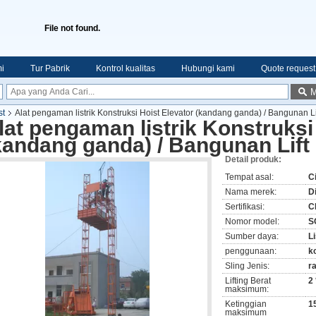
File not found.
i
Tur Pabrik
Kontrol kualitas
Hubungi kami
Quote request
M
st
Alat pengaman listrik Konstruksi Hoist Elevator (kandang ganda) / Bangunan Li
lat pengaman listrik Konstruksi
kandang ganda) / Bangunan Lift
Detail produk:
Tempat asal:
C
Nama merek:
D
Sertifikasi:
C
Nomor model:
S
Sumber daya:
Li
penggunaan:
k
Sling Jenis:
r
Lifting Berat
2
maksimum:
Ketinggian
1
maksimum