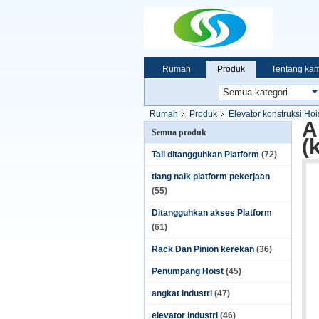
Rumah
Produk
Tentang kam
Rumah
Produk
Elevator konstruksi Hoi
A
Semua produk
(
Tali ditangguhkan Platform
(72)
tiang naik platform pekerjaan
(55)
Ditangguhkan akses Platform
(61)
Rack Dan Pinion kerekan
(36)
Penumpang Hoist
(45)
angkat industri
(47)
elevator industri
(46)