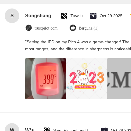
S
Songshang
Tuvalu
Oct 29.2025
trustpilot.com
Berguna (1)
"Setting the IPD on my Pico 4 was a game-changer! The t
most ranges, and the difference in sharpness is noticeabl
W
W*s
Saint Vincent and the Grenadines
Oct 28.20