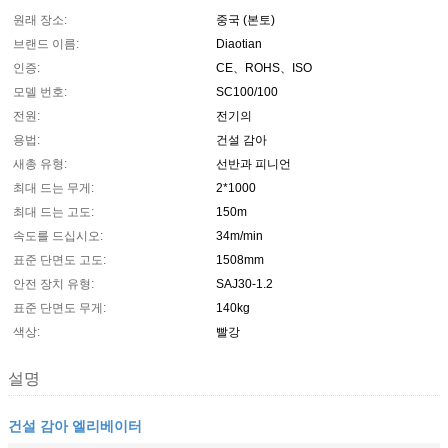
원래 장소:
중국 (본토)
브랜드 이름:
Diaotian
인증:
CE、ROHS、ISO
모델 번호:
SC100/100
전원:
전기의
용법:
건설 감아
새총 유형:
선반과 피니언
최대 드는 무게:
2*1000
최대 드는 고도:
150m
속도를 드십시오:
34m/min
표준 단면도 고도:
1508mm
안전 장치 유형:
SAJ30-1.2
표준 단면도 무게:
140kg
색상:
빨강
설명
건설 감아 엘리베이터