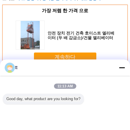
가장 저렴 한 가격 으로
안전 장치 전기 건축 호이스트 엘리베
이터 (두 배 감금소)/건물 엘리베이터
계속하다
tt
건설 감아 엘리베이터
더 많은 것
11:13 AM
Good day, what product are you looking for?
반전기용 에
안전 장치 전기 건
380v/50Hz는 건축
2.7m - 4.5m 수압
230/750
서드업 주
축 호이스트 엘리
호이스트 엘리베이
창고 전기 주문 픽
산업 OE
7m 3.3m
베이터 (두 배 감금
터 SC200의
커 자동 녹색
를 위한 두 
 4.5m
소)/건물 엘리베이
SC200/200를 개
러 베
터
인적인 호이스트
주문을 받아서 만
언어를 바꾸십시오