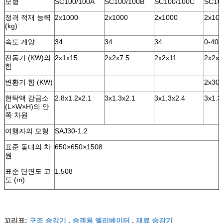
모형
SC100/100A
SC100/100B
SC100/100C
SC10
정격 적재 능력
2x1000
2x1000
2x1000
2x10
(kg)
속도 게양
34
34
34
0-40
전동기 (KW)의
2x1x15
2x2x7.5
2x2x11
2x2x1
힘
변환기 힘 (KW)
2x30
현탁액 감금소
2.8x1.2x2.1
3x1.3x2.1
3x1.3x2.4
3x1.3
(L×W×H)의 안
쪽 차원
여행자의 모형
SAJ30-1.2
표준 돛대의 차
650×650×1508
원
표준 단면도 고
1.508
도 (m)
구조 승강기
승객용 엘리베이터
재료 승강기
꼬리표:
,
,