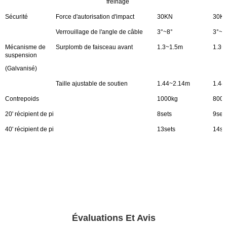
freinage
Sécurité
Force d'autorisation d'impact
30KN
30K
Verrouillage de l'angle de câble
3°~8°
3°~8
Mécanisme de
Surplomb de faisceau avant
1.3~1.5m
1.3~
suspension
(Galvanisé)
Taille ajustable de soutien
1.44~2.14m
1.44
Contrepoids
1000kg
800k
20' récipient de pi
8sets
9set
40' récipient de pi
13sets
14se
Évaluations Et Avis