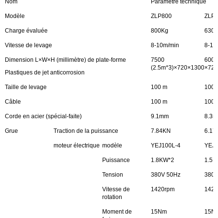
Nom
Paramètre technique
Modèle
ZLP800
ZLP
Charge évaluée
800Kg
630
Vitesse de levage
8-10m/min
8-10
Dimension L×W×H (millimètre) de plate-forme
7500
6000
(2.5m*3)×720×1300
×720
Plastiques de jet anticorrosion
Taille de levage
100 m
100 
Câble
100 m
100 
Corde en acier (spécial-faite)
9.1mm
8.3
Grue
Traction de la puissance
7.84KN
6.17
moteur électrique
modèle
YEJ100L-4
YEJ9
Puissance
1.8KW*2
1.5K
Tension
380V 50Hz
380V
Vitesse de
1420rpm
1420
rotation
Moment de
15Nm
15N