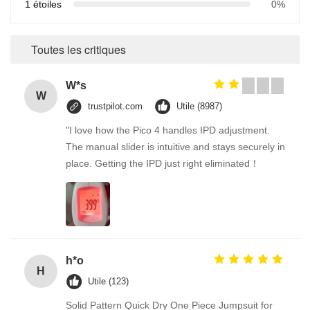
1 étoiles
0%
Toutes les critiques
W*s
W
trustpilot.com
Utile (8987)
"I love how the Pico 4 handles IPD adjustment.
The manual slider is intuitive and stays securely in
place. Getting the IPD just right eliminated！
h*o
H
Utile (123)
Solid Pattern Quick Dry One Piece Jumpsuit for