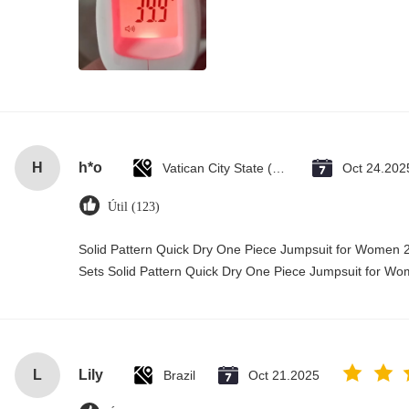
H
h*o
Vatican City State (Holy See)
Oct 24.202
Útil (123)
Solid Pattern Quick Dry One Piece Jumpsuit for Wome
Sets Solid Pattern Quick Dry One Piece Jumpsuit for 
L
Lily
Brazil
Oct 21.2025