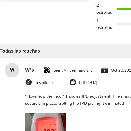
reseña
2
estrellas
1
estrellas
Todas las reseñas
W
W*s
Saint Vincent and the Grenadines
Oct 28.20
trustpilot.com
Útil (8987)
"I love how the Pico 4 handles IPD adjustment. The manual
securely in place. Getting the IPD just right eliminated！