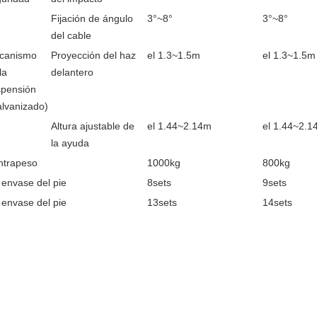
Fijación de ángulo
3°~8°
3°~8°
del cable
canismo
Proyección del haz
el 1.3~1.5m
el 1.3~1.5m
la
delantero
spensión
lvanizado)
Altura ajustable de
el 1.44~2.14m
el 1.44~2.1
la ayuda
ntrapeso
1000kg
800kg
 envase del pie
8sets
9sets
 envase del pie
13sets
14sets