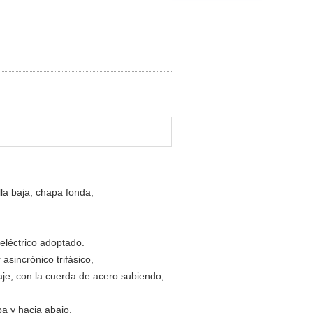
lla baja, chapa fonda,
eléctrico adoptado.
asincrónico trifásico,
aje, con la cuerda de acero subiendo,
ba y hacia abajo.