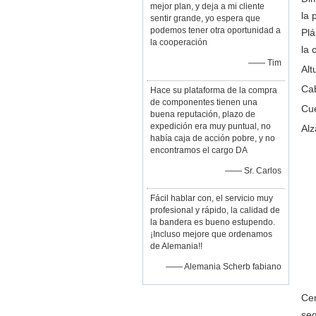
mejor plan, y deja a mi cliente
la 
sentir grande, yo espera que
podemos tener otra oportunidad a
Plá
la cooperación
la 
—— Tim
Alt
Ca
Hace su plataforma de la compra
de componentes tienen una
Cue
buena reputación, plazo de
expedición era muy puntual, no
Alz
había caja de acción pobre, y no
encontramos el cargo DA
—— Sr. Carlos
Fácil hablar con, el servicio muy
profesional y rápido, la calidad de
la bandera es bueno estupendo.
¡Incluso mejore que ordenamos
de Alemania!!
—— Alemania Scherb fabiano
Ce
seg