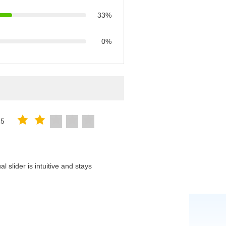
33%
0%
25
 slider is intuitive and stays