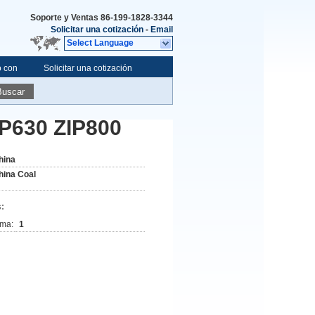
Soporte y Ventas
86-199-1828-3344
Solicitar una cotización
-
Email
Select Language
o con
Solicitar una cotización
Buscar
IP630 ZIP800
hina
hina Coal
:
ima:
1