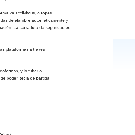
rma va acclivitous, o ropes
erdas de alambre automáticamente y
inación. La cerradura de seguridad es
las plataformas a través
ataformas, y la tubería
r de poder, tecla de partida
.
+2+3m)