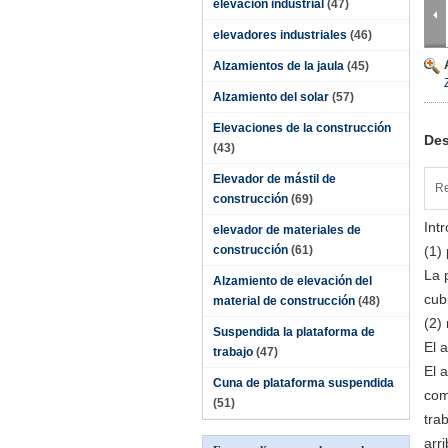
elevación industrial
(47)
elevadores industriales
(46)
Alzamientos de la jaula
(45)
Alzamiento del solar
(57)
Elevaciones de la construcción
Des
(43)
Elevador de mástil de
Re
construcción
(69)
Int
elevador de materiales de
construcción
(61)
(1)
La 
Alzamiento de elevación del
cub
material de construcción
(48)
(2)
Suspendida la plataforma de
El 
trabajo
(47)
El 
Cuna de plataforma suspendida
com
(51)
tra
arr