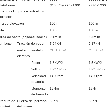
plataforma
(2.5m*3)×720×1300
×720×1300
sticos del espray resistentes a
corrosión
ura de elevación
100 m
100 m
ble
100 m
100 m
rda de acero (especial-hecha)
9.1m m
8.3m m
amiento
Tracción de poder
7.84KN
6.17KN
motor
modelo
YEJ100L-4
YEJ90L-4
eléctrico
Poder
1.8KW*2
1.5KW*2
Voltaje
380V 50Hz
380V 50Hz
Velocidad
1420rpm
1420rpm
rotatoria
Momento
15Nm
15Nm
de frenado
rradura de
Fuerza del permiso
30KN
30KN
uridad
del impacto