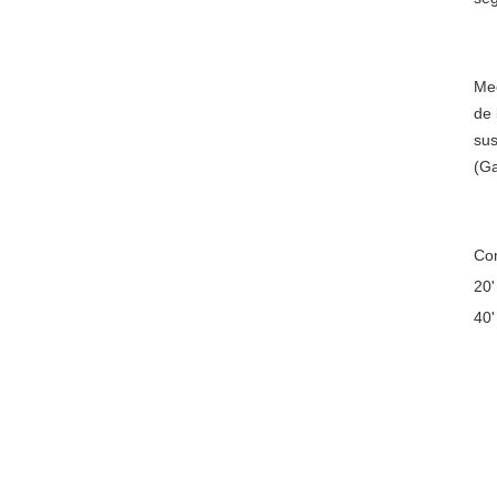
Me
de 
su
(Ga
Co
20'
40'