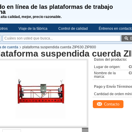
o en línea de las plataformas de trabajo
na
 alta calidad, mejor, precio razonable.
otros
Viaje de la fábrica
Control de calidad
Éntrenos en contact
a de cuerda
plataforma suspendida cuerda ZIP630 ZIP800
lataforma suspendida cuerda Z
Datos del producto:
Lugar de origen:
C
Nombre de la
C
marca:
Pago y Envío Términos
Cantidad de orden mín
Contacto