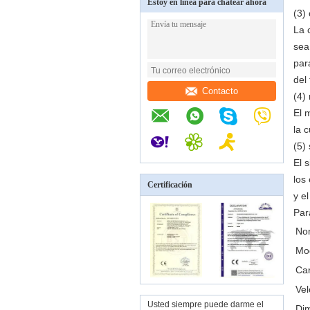
Estoy en línea para chatear ahora
(3)
La 
sea
par
del
Contacto
(4)
El 
la 
(5)
El 
los
Certificación
y e
Par
No
Mo
Car
Vel
Usted siempre puede darme el
Di