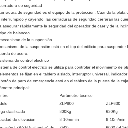
 cerradura de seguridad
cerradura de seguridad es el equipo de la protección. Cuando la platafo
 interrumpido y cayendo, las cerraduras de seguridad cerrarán las cu
a asegurar rápidamente la seguridad del operador de caer y de la incl
 tipo de balanceo.
 mecanismo de la suspensión
mecanismo de la suspensión está en el top del edificio para suspender 
cuerda de acero.
 sistema de control eléctrico
sistema de control eléctrico se utiliza para controlar el movimiento de pl
 elementos se fijan en el tablero aislado, interruptor universal, indicado
l botón de paro de emergencia está en el tablero de la puerta de la caja
ámetro principal:
mbre
Parámetro técnico
delo
ZLP800
ZLP630
ga clasificada
800Kg
630Kg
ocidad de elevación
8-10m/min
8-10m/min
mensión L×W×H (milímetro) de
7500
6000 (el 1