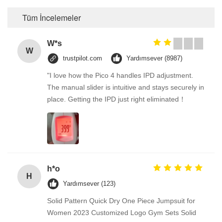
Tüm İncelemeler
W*s
W
trustpilot.com
Yardımsever (8987)
"I love how the Pico 4 handles IPD adjustment.
The manual slider is intuitive and stays securely in
place. Getting the IPD just right eliminated！
h*o
H
Yardımsever (123)
Solid Pattern Quick Dry One Piece Jumpsuit for
Women 2023 Customized Logo Gym Sets Solid