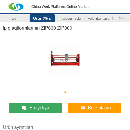
China Work Platforms Online Market
Ev
Ürün:% s
Hakkımızda
Fabrika turu
>>
ip plaqtformlarının ZIP630 ZIP800
En iyi fiyat
Bize ulaşın
Ürün ayrıntıları