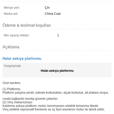
Menşe yeri:
Çin
Marka adı:
China Coal
Ödeme & teslimat koşulları
Min sipariş miktarı:
1
Açıklama
Halat askıya platformu
Vurgulamak:
Halat askıya platformu
Ürün tanıtımı:
(1) Platformu
Platform çalışma yerdir, yüksek korkulukları, alçak korkuluk, alt plakası oluşur,
cıvata bağlantılı montaj güverte çekerler.
(2) Vinç mekanizması
Kaldırma askıya platform, motor, benimsenen elektrik tırmanma ilkedir.
Vinç elektrik rejeneratif frenleme ve üç fazlı asenkron motor ile tahrik edilir,