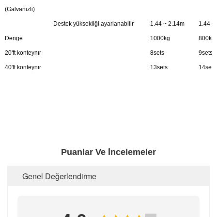
(Galvanizli)
Destek yüksekliği ayarlanabilir
1.44 ~ 2.14m
1.44 ~
Denge
1000kg
800kg
20'ft konteynır
8sets
9sets
40'ft konteynır
13sets
14sets
Puanlar Ve İncelemeler
Genel Değerlendirme