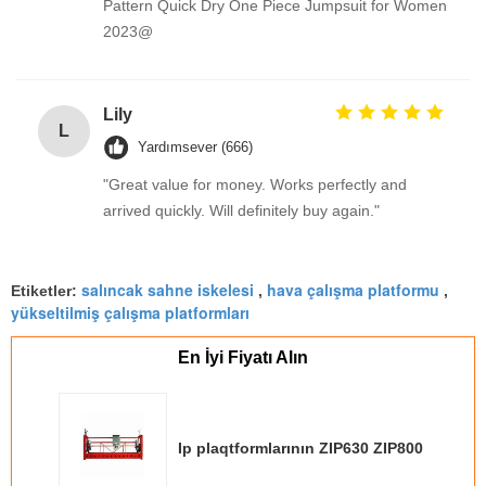
Pattern Quick Dry One Piece Jumpsuit for Women
2023@
Lily
L
Yardımsever (666)
"Great value for money. Works perfectly and
arrived quickly. Will definitely buy again."
salıncak sahne iskelesi
hava çalışma platformu
Etiketler:
,
,
yükseltilmiş çalışma platformları
En İyi Fiyatı Alın
Ip plaqtformlarının ZIP630 ZIP800