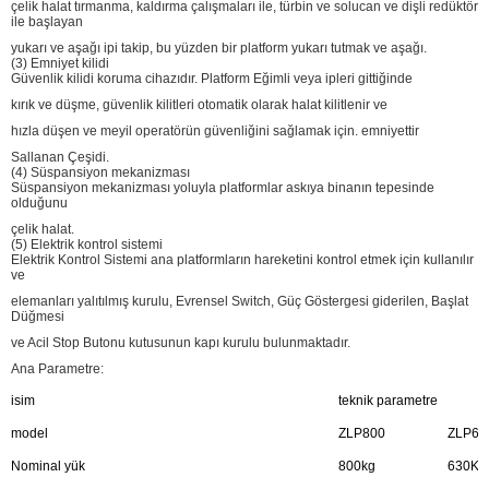
çelik halat tırmanma, kaldırma çalışmaları ile, türbin ve solucan ve dişli redüktör
ile başlayan
yukarı ve aşağı ipi takip, bu yüzden bir platform yukarı tutmak ve aşağı.
(3) Emniyet kilidi
Güvenlik kilidi koruma cihazıdır. Platform Eğimli veya ipleri gittiğinde
kırık ve düşme, güvenlik kilitleri otomatik olarak halat kilitlenir ve
hızla düşen ve meyil operatörün güvenliğini sağlamak için. emniyettir
Sallanan Çeşidi.
(4) Süspansiyon mekanizması
Süspansiyon mekanizması yoluyla platformlar askıya binanın tepesinde
olduğunu
çelik halat.
(5) Elektrik kontrol sistemi
Elektrik Kontrol Sistemi ana platformların hareketini kontrol etmek için kullanılır
ve
elemanları yalıtılmış kurulu, Evrensel Switch, Güç Göstergesi giderilen, Başlat
Düğmesi
ve Acil Stop Butonu kutusunun kapı kurulu bulunmaktadır.
Ana Parametre:
isim
teknik parametre
model
ZLP800
ZLP63
Nominal yük
800kg
630Kg