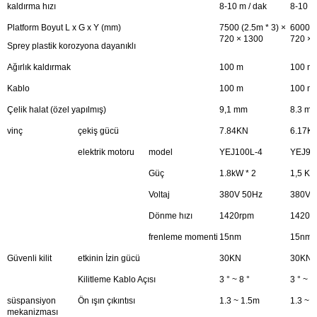
kaldırma hızı
8-10 m / dak
8-10 m
Platform Boyut L x G x Y (mm)
7500 (2.5m * 3) ×
6000 (
720 × 1300
720 × 
Sprey plastik korozyona dayanıklı
Ağırlık kaldırmak
100 m
100 m
Kablo
100 m
100 m
Çelik halat (özel yapılmış)
9,1 mm
8.3 m
vinç
çekiş gücü
7.84KN
6.17K
elektrik motoru
model
YEJ100L-4
YEJ90
Güç
1.8kW * 2
1,5 KW
Voltaj
380V 50Hz
380V 
Dönme hızı
1420rpm
1420r
frenleme momenti
15nm
15nm
Güvenli kilit
etkinin İzin gücü
30KN
30KN
Kilitleme Kablo Açısı
3 ° ~ 8 °
3 ° ~ 8
süspansiyon
Ön ışın çıkıntısı
1.3 ~ 1.5m
1.3 ~ 
mekanizması