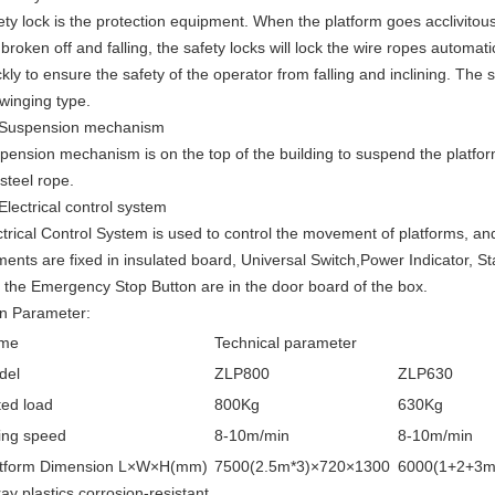
ety lock is the protection equipment. When the platform goes acclivitou
 broken off and falling, the safety locks will lock the wire ropes automati
kly to ensure the safety of the operator from falling and inclining. The s
swinging type.
 Suspension mechanism
pension mechanism is on the top of the building to suspend the platfo
 steel rope.
 Electrical control system
ctrical Control System is used to control the movement of platforms, an
ments are fixed in insulated board, Universal Switch,Power Indicator, St
 the Emergency Stop Button are in the door board of the box.
n Parameter:
me
Technical parameter
del
ZLP800
ZLP630
ed load
800Kg
630Kg
ting speed
8-10m/min
8-10m/min
atform Dimension L×W×H(mm)
7500(2.5m*3)×720×1300
6000(1+2+3m
ay plastics corrosion-resistant