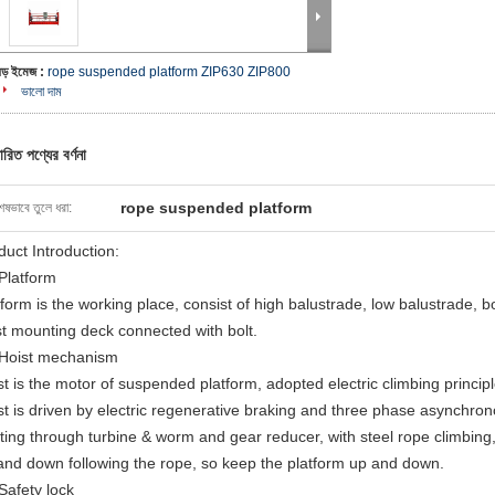
বড় ইমেজ :
rope suspended platform ZIP630 ZIP800
ভালো দাম
ারিত পণ্যের বর্ণনা
rope suspended platform
েষভাবে তুলে ধরা:
duct Introduction:
 Platform
tform is the working place, consist of high balustrade, low balustrade, b
st mounting deck connected with bolt.
 Hoist mechanism
st is the motor of suspended platform, adopted electric climbing principl
st is driven by electric regenerative braking and three phase asynchro
rting through turbine & worm and gear reducer, with steel rope climbing
and down following the rope, so keep the platform up and down.
 Safety lock