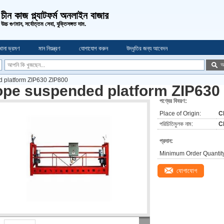
চীন কাজ প্ল্যাটফর্ম অনলাইন বাজার
উচ্চ গুণমান, সর্বোত্তম সেবা, যুক্তিসঙ্গত দাম.
খানা ভ্রমণ
মান নিয়ন্ত্রণ
যোগাযোগ করুন
উদ্ধৃতির জন্য আবেদন
অ
 platform ZIP630 ZIP800
ope suspended platform ZIP630
পণ্যের বিবরণ:
Place of Origin:
C
পরিচিতিমুলক নাম:
C
প্রদান:
Minimum Order Quantit
যোগাযোগ