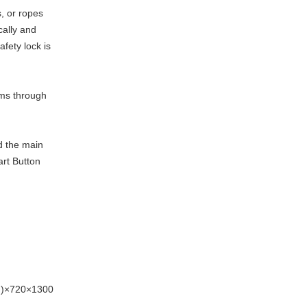
s, or ropes
cally and
afety lock is
rms through
d the main
art Button
)×720×1300