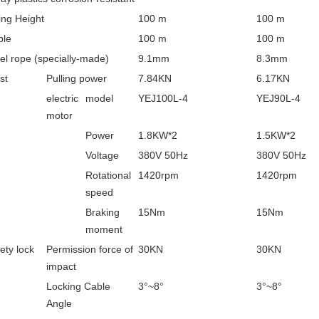
ting Height
100 m
100 m
ble
100 m
100 m
el rope (specially-made)
9.1mm
8.3mm
st
Pulling power
7.84KN
6.17KN
electric
model
YEJ100L-4
YEJ90L-4
motor
Power
1.8KW*2
1.5KW*2
Voltage
380V 50Hz
380V 50Hz
Rotational
1420rpm
1420rpm
speed
Braking
15Nm
15Nm
moment
ety lock
Permission force of
30KN
30KN
impact
Locking Cable
3°~8°
3°~8°
Angle