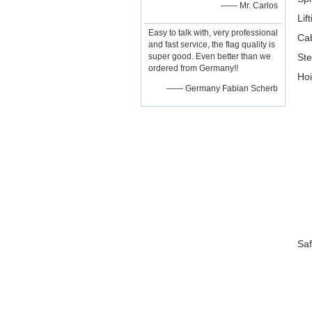
—— Mr. Carlos
Lif
Easy to talk with, very professional
Ca
and fast service, the flag quality is
super good. Even better than we
Ste
ordered from Germany!!
Hoi
—— Germany Fabian Scherb
Saf