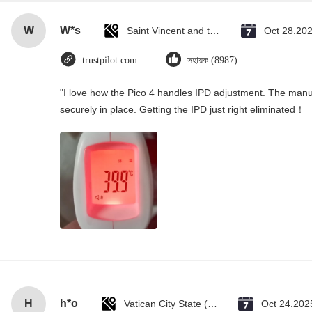
W
W*s
Saint Vincent and the Grenadines
Oct 28.20
trustpilot.com
সহায়ক (8987)
"I love how the Pico 4 handles IPD adjustment. The manual
securely in place. Getting the IPD just right eliminated！
H
h*o
Vatican City State (Holy See)
Oct 24.202