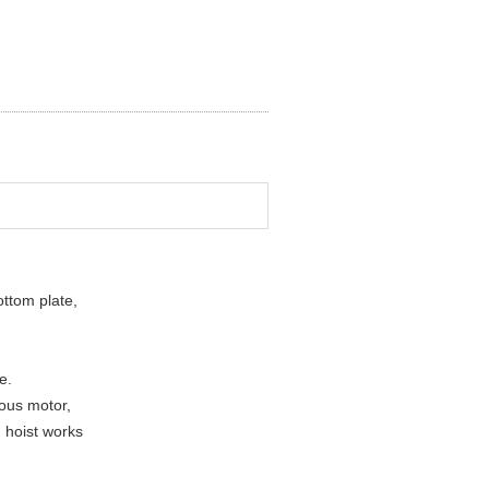
ottom plate,
e.
nous motor,
, hoist works