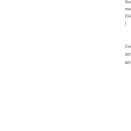
Su
me
(Ga
)
Co
20’
40’