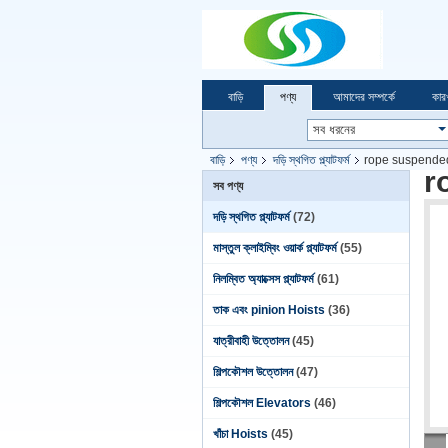
বাড়ি
পণ্য
আমাদের সম্পর্কে
কার
বাড়ি
পণ্য
দড়ি স্থগিত প্ল্যাটফর্ম
rope suspended
r
সব পণ্য
দড়ি স্থগিত প্ল্যাটফর্ম
(72)
মাস্তুল ক্লাইম্বিং ওয়ার্ক প্ল্যাটফর্ম
(55)
নিলম্বিত অ্যাক্সেস প্ল্যাটফর্ম
(61)
তাক এবং pinion Hoists
(36)
যাত্রীবাহী উত্তোলন
(45)
শিল্পকৌশল উত্তোলন
(47)
শিল্পকৌশল Elevators
(46)
খাঁচা Hoists
(45)