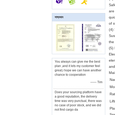
Saf
are
quic
সাক্ষ্যদান
of 
(4)
Sus
the
(5)
Ele
ele
You always can give me the best
plan ,and it lets my customer feel
and
great,i hope we can have another
Mai
chance to cooperation
Na
—— Tim
Mo
Does your sourcing platform have
Rat
a good reputation, the delivery
time was very punctual, there was
Lif
no case of poor stock, and we did
Pl
not find cargo da
Spr