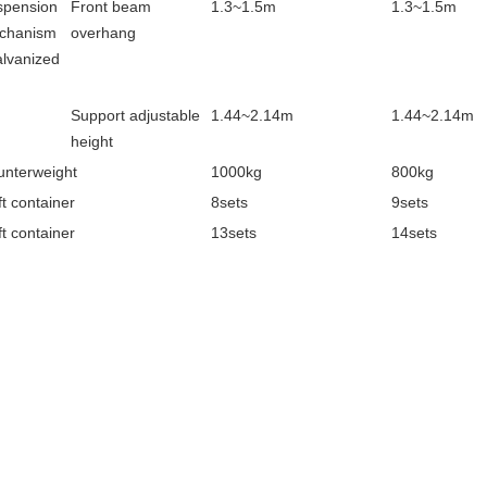
spension
Front beam
1.3~1.5m
1.3~1.5m
chanism
overhang
lvanized
Support adjustable
1.44~2.14m
1.44~2.14m
height
unterweight
1000kg
800kg
ft container
8sets
9sets
ft container
13sets
14sets