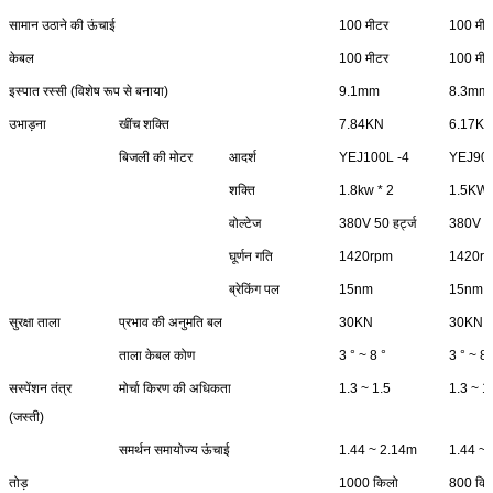
सामान उठाने की ऊंचाई
100 मीटर
100 मीट
केबल
100 मीटर
100 मीट
इस्पात रस्सी (विशेष रूप से बनाया)
9.1mm
8.3mm
उभाड़ना
खींच शक्ति
7.84KN
6.17K
बिजली की मोटर
आदर्श
YEJ100L -4
YEJ90
शक्ति
1.8kw * 2
1.5KW 
वोल्टेज
380V 50 हर्ट्ज
380V 50 
घूर्णन गति
1420rpm
1420r
ब्रेकिंग पल
15nm
15nm
सुरक्षा ताला
प्रभाव की अनुमति बल
30KN
30KN
ताला केबल कोण
3 ° ~ 8 °
3 ° ~ 8 
सस्पेंशन तंत्र
मोर्चा किरण की अधिकता
1.3 ~ 1.5
1.3 ~ 1
(जस्ती)
समर्थन समायोज्य ऊंचाई
1.44 ~ 2.14m
1.44 ~
तोड़
1000 किलो
800 कि