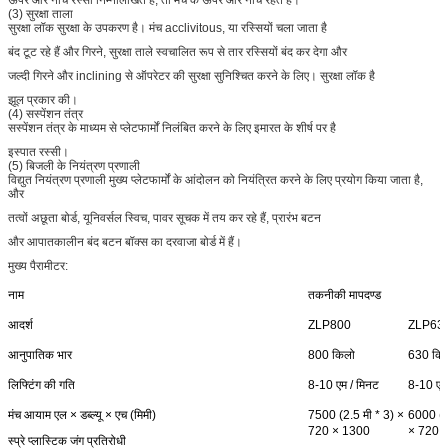
ऊपर और नीचे रस्सी निम्नलिखित है, तो मंच के ऊपर और नीचे रहते हैं।
(3) सुरक्षा ताला
सुरक्षा लॉक सुरक्षा के उपकरण है। मंच acclivitous, या रस्सियों चला जाता है
बंद टूट रहे हैं और गिरने, सुरक्षा ताले स्वचालित रूप से तार रस्सियों बंद कर देगा और
जल्दी गिरने और inclining से ऑपरेटर की सुरक्षा सुनिश्चित करने के लिए। सुरक्षा लॉक है
झूल प्रकार की।
(4) सस्पेंशन तंत्र
सस्पेंशन तंत्र के माध्यम से प्लेटफार्मों निलंबित करने के लिए इमारत के शीर्ष पर है
इस्पात रस्सी।
(5) बिजली के नियंत्रण प्रणाली
विद्युत नियंत्रण प्रणाली मुख्य प्लेटफार्मों के आंदोलन को नियंत्रित करने के लिए प्रयोग किया जाता है,
और
तत्वों अछूता बोर्ड, यूनिवर्सल स्विच, पावर सूचक में तय कर रहे हैं, प्रारंभ बटन
और आपातकालीन बंद बटन बॉक्स का दरवाजा बोर्ड में हैं।
मुख्य पैरामीटर:
नाम
तकनीकी मापदण्ड
आदर्श
ZLP800
ZLP63
आनुपातिक भार
800 किलो
630 कि
लिफ्टिंग की गति
8-10 एम / मिनट
8-10 एम
मंच आयाम एल × डब्ल्यू × एच (मिमी)
7500 (2.5 मी * 3) ×
6000 (1
720 × 1300
× 720 
स्प्रे प्लास्टिक जंग प्रतिरोधी