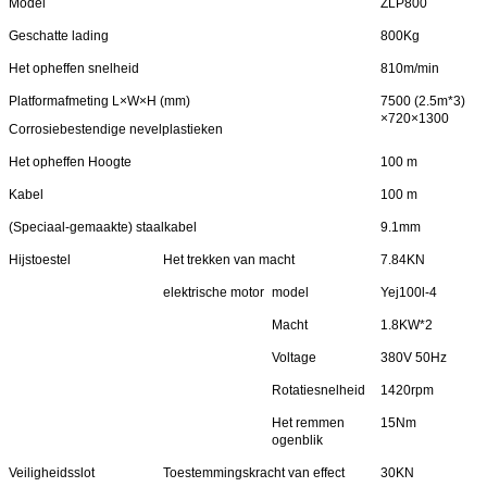
Model
ZLP800
Geschatte lading
800Kg
Het opheffen snelheid
810m/min
Platformafmeting L×W×H (mm)
7500 (2.5m*3)
×720×1300
Corrosiebestendige nevelplastieken
Het opheffen Hoogte
100 m
Kabel
100 m
(Speciaal-gemaakte) staalkabel
9.1mm
Hijstoestel
Het trekken van macht
7.84KN
elektrische motor
model
Yej100l-4
Macht
1.8KW*2
Voltage
380V 50Hz
Rotatiesnelheid
1420rpm
Het remmen
15Nm
ogenblik
Veiligheidsslot
Toestemmingskracht van effect
30KN