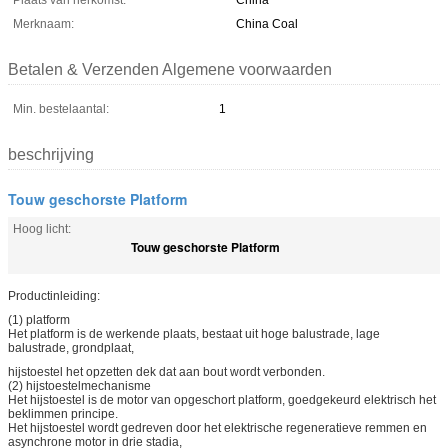
Plaats van herkomst:
China
Merknaam:
China Coal
Betalen & Verzenden Algemene voorwaarden
Min. bestelaantal:
1
beschrijving
Touw geschorste Platform
Hoog licht:
Touw geschorste Platform
Productinleiding:
(1) platform
Het platform is de werkende plaats, bestaat uit hoge balustrade, lage
balustrade, grondplaat,
hijstoestel het opzetten dek dat aan bout wordt verbonden.
(2) hijstoestelmechanisme
Het hijstoestel is de motor van opgeschort platform, goedgekeurd elektrisch het
beklimmen principe.
Het hijstoestel wordt gedreven door het elektrische regeneratieve remmen en
asynchrone motor in drie stadia,