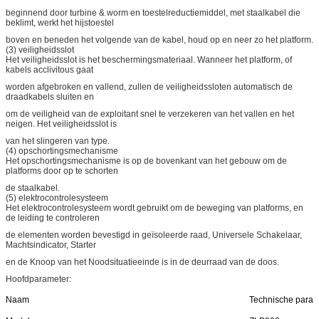
beginnend door turbine & worm en toestelreductiemiddel, met staalkabel die
beklimt, werkt het hijstoestel
boven en beneden het volgende van de kabel, houd op en neer zo het platform.
(3) veiligheidsslot
Het veiligheidsslot is het beschermingsmateriaal. Wanneer het platform, of
kabels acclivitous gaat
worden afgebroken en vallend, zullen de veiligheidssloten automatisch de
draadkabels sluiten en
om de veiligheid van de exploitant snel te verzekeren van het vallen en het
neigen. Het veiligheidsslot is
van het slingeren van type.
(4) opschortingsmechanisme
Het opschortingsmechanisme is op de bovenkant van het gebouw om de
platforms door op te schorten
de staalkabel.
(5) elektrocontrolesysteem
Het elektrocontrolesysteem wordt gebruikt om de beweging van platforms, en
de leiding te controleren
de elementen worden bevestigd in geïsoleerde raad, Universele Schakelaar,
Machtsindicator, Starter
en de Knoop van het Noodsituatieeinde is in de deurraad van de doos.
Hoofdparameter:
Naam
Technische param