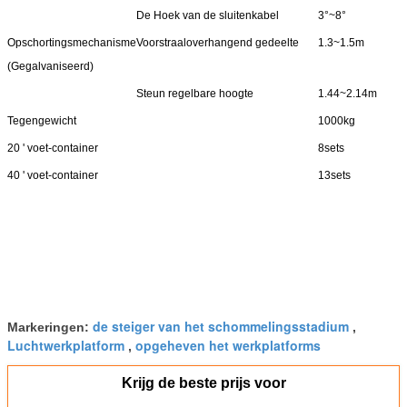
De Hoek van de sluitenkabel
3°~8°
Opschortingsmechanisme
Voorstraaloverhangend gedeelte
1.3~1.5m
(Gegalvaniseerd)
Steun regelbare hoogte
1.44~2.14m
Tegengewicht
1000kg
20 ' voet-container
8sets
40 ' voet-container
13sets
de steiger van het schommelingsstadium
Markeringen:
,
Luchtwerkplatform
opgeheven het werkplatforms
,
Krijg de beste prijs voor