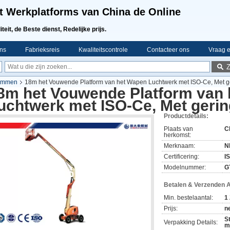
t Werkplatforms van China de Online
teit, de Beste dienst, Redelijke prijs.
ns
Fabrieksreis
Kwaliteitscontrole
Contacteer ons
Vraag e
limmen
18m het Vouwende Platform van het Wapen Luchtwerk met ISO-Ce, Met ge
8m het Vouwende Platform van
uchtwerk met ISO-Ce, Met gerin
Productdetails:
Plaats van
C
herkomst:
Merknaam:
N
Certificering:
I
Modelnummer:
G
Betalen & Verzenden 
Min. bestelaantal:
1 
Prijs:
n
S
Verpakking Details:
m