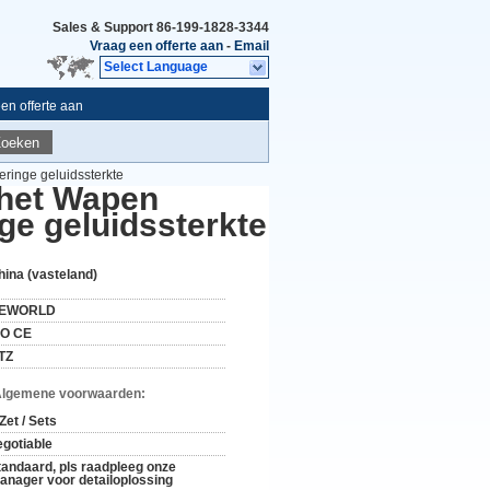
Sales & Support
86-199-1828-3344
Vraag een offerte aan
-
Email
Select Language
en offerte aan
Zoeken
ringe geluidssterkte
 het Wapen
ge geluidssterkte
hina (vasteland)
EWORLD
SO CE
TZ
Algemene voorwaarden:
Zet / Sets
egotiable
tandaard, pls raadpleeg onze
anager voor detailoplossing