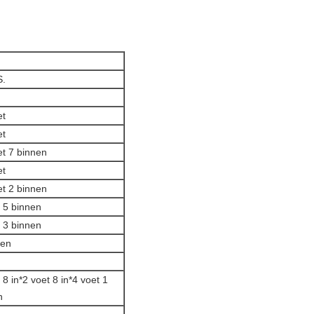
S.
et
et
et 7 binnen
et
et 2 binnen
t 5 binnen
t 3 binnen
nen
 8 in*2 voet 8 in*4 voet 1
n