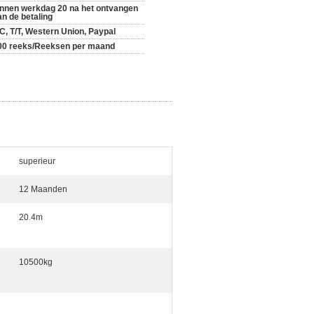
innen werkdag 20 na het ontvangen
an de betaling
/C, T/T, Western Union, Paypal
00 reeks/Reeksen per maand
superieur
12 Maanden
20.4m
10500kg