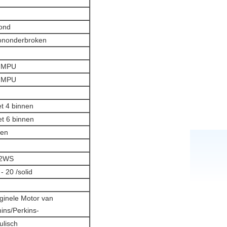
ond
ononderbroken
8 MPU
7 MPU
et 4 binnen
et 6 binnen
nen
2WS
- 20 /solid
iginele Motor van
ns/Perkins-
ulisch