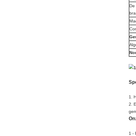
De 
bra
Ma
Con
Ge
Alg
No
Spe
1. 
2. 
gem
On
1 -