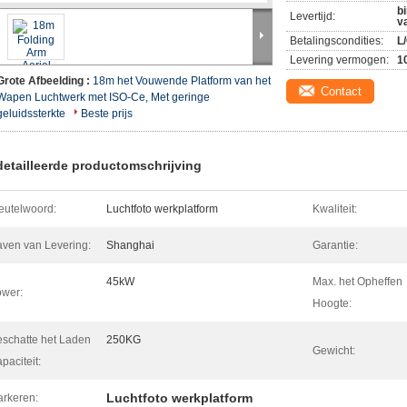
b
Levertijd:
v
Betalingscondities:
L
Levering vermogen:
1
Grote Afbeelding :
18m het Vouwende Platform van het
Contact
Wapen Luchtwerk met ISO-Ce, Met geringe
geluidssterkte
Beste prijs
etailleerde productomschrijving
eutelwoord:
Luchtfoto werkplatform
Kwaliteit:
ven van Levering:
Shanghai
Garantie:
45kW
Max. het Opheffen
wer:
Hoogte:
schatte het Laden
250KG
Gewicht:
paciteit:
Luchtfoto werkplatform
rkeren: