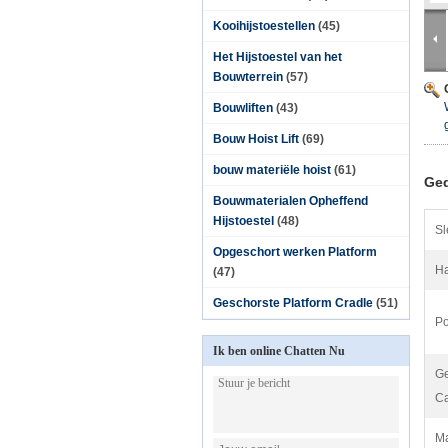
Kooihijstoestellen
(45)
Het Hijstoestel van het
Bouwterrein
(57)
Bouwliften
(43)
Bouw Hoist Lift
(69)
bouw materiële hoist
(61)
Ged
Bouwmaterialen Opheffend
Hijstoestel
(48)
Sl
Opgeschort werken Platform
Ha
(47)
Geschorste Platform Cradle
(51)
Po
Ik ben online Chatten Nu
Ge
Ca
Ma