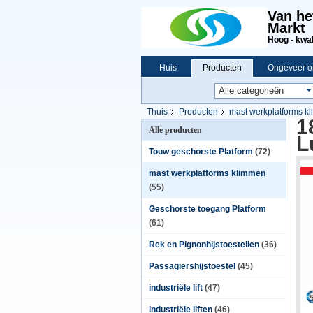
Van he
Markt
Hoog - kwali
Huis
Producten
Ongeveer o
Thuis
Producten
mast werkplatforms k
1
Alle producten
L
Touw geschorste Platform
(72)
mast werkplatforms klimmen
(55)
Geschorste toegang Platform
(61)
Rek en Pignonhijstoestellen
(36)
Passagiershijstoestel
(45)
industriële lift
(47)
industriële liften
(46)