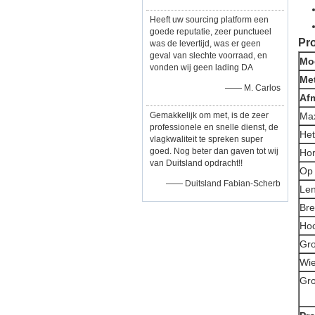
Heeft uw sourcing platform een
goede reputatie, zeer punctueel
Pro
was de levertijd, was er geen
geval van slechte voorraad, en
Mo
vonden wij geen lading DA
Me
—— M. Carlos
Af
Gemakkelijk om met, is de zeer
Max
professionele en snelle dienst, de
Het
vlagkwaliteit te spreken super
goed. Nog beter dan gaven tot wij
Hor
van Duitsland opdracht!!
Op 
—— Duitsland Fabian-Scherb
Len
Bre
Ho
Gro
Wie
Gro