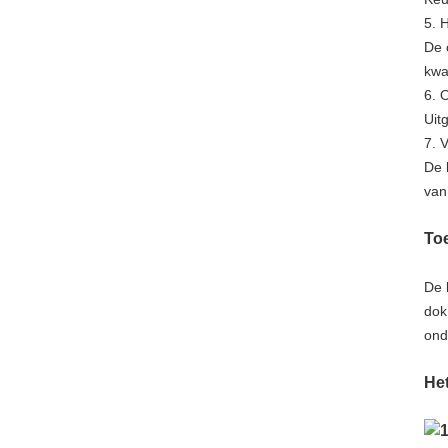
5. 
De 
kwa
6. 
Uit
7. 
De 
van
To
De 
dok
ond
Het