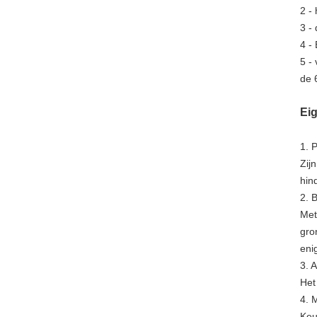
2 - 
3 -
4 -
5 -
de 
Ei
1. 
Zij
hin
2. 
Met
gro
eni
3. 
Het
4. 
Keu