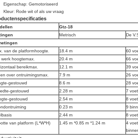
Eigenschap: Gemotoriseerd
Kleur: Rode wit of als uw vraag
ductenspecificaties
dellen
Gtz-18
tingen
Metrisch
De V.
metingen
. van de platformhoogte.
18.4 m
60 vo
 werk hoogtemax.
20.4 m
66 vo
izontaal bereikmax.
12.1 m
39 vo
en over ontruimingsmax.
7.9 m
26 vo
gte-gestouwd
8.6 m
28 vo
edte-gestouwd
2.28 m
7 voe
ogte-gestouwd
2.54 m
8 voe
ndontruiming
0.23 m
9 bin
lbasis
2.44 m
8 voet
otte van platform (L*W*H)
1.45 m *0.85 m *1.24 m
4 voet
binne