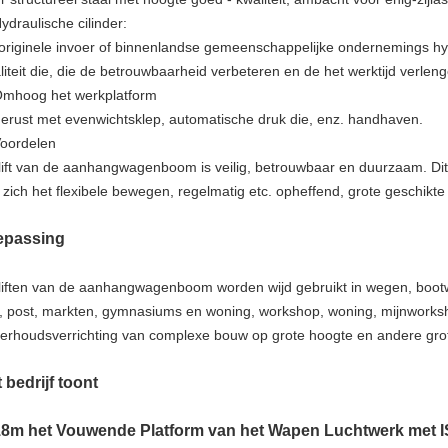
Hydraulische cilinder:
originele invoer of binnenlandse gemeenschappelijke ondernemings hydr
liteit die, die de betrouwbaarheid verbeteren en de het werktijd verlen
Omhoog het werkplatform
gerust met evenwichtsklep, automatische druk die, enz. handhaven.
Voordelen
lift van de aanhangwagenboom is veilig, betrouwbaar en duurzaam. Dit
 zich het flexibele bewegen, regelmatig etc. opheffend, grote geschikte 
epassing
liften van de aanhangwagenboom worden wijd gebruikt in wegen, bootw
, post, markten, gymnasiums en woning, workshop, woning, mijnworks
erhoudsverrichting van complexe bouw op grote hoogte en andere grot
 bedrijf toont