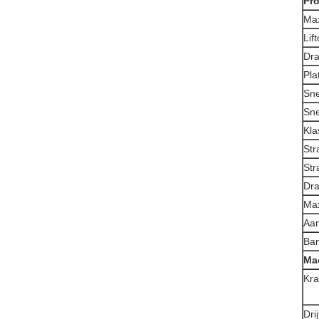
Pro
Max
Lif
Dra
Pla
Sne
Sne
Kla
Str
Str
Dra
Max
Aan
Ban
Ma
Kra
Dri