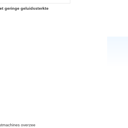
t geringe geluidssterkte
nstmachines overzee