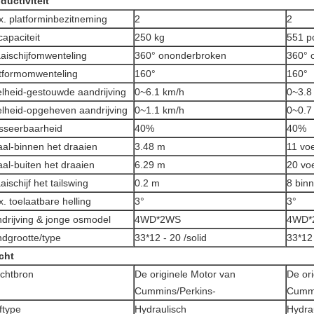
ductiviteit
. platforminbezitneming
2
2
tcapaciteit
250 kg
551 p
aischijfomwenteling
360° ononderbroken
360° 
tformomwenteling
160°
160°
lheid-gestouwde aandrijving
0~6.1 km/h
0~3.
lheid-opgeheven aandrijving
0~1.1 km/h
0~0.
sseerbaarheid
40%
40%
aal-binnen het draaien
3.48 m
11 vo
aal-buiten het draaien
6.29 m
20 vo
aischijf het tailswing
0.2 m
8 bin
. toelaatbare helling
3°
3°
drijving & jonge osmodel
4WD*2WS
4WD*
dgrootte/type
33*12 - 20 /solid
33*12 
cht
chtbron
De originele Motor van
De or
Cummins/Perkins-
Cummi
jftype
Hydraulisch
Hydra