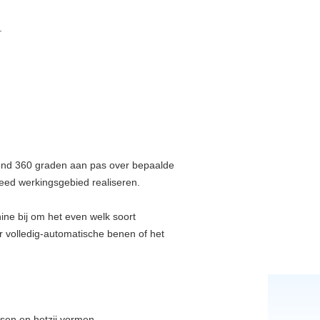
.
 rond 360 graden aan pas over bepaalde
reed werkingsgebied realiseren.
ne bij om het even welk soort
r volledig-automatische benen of het
ssen en hetzij vormen,