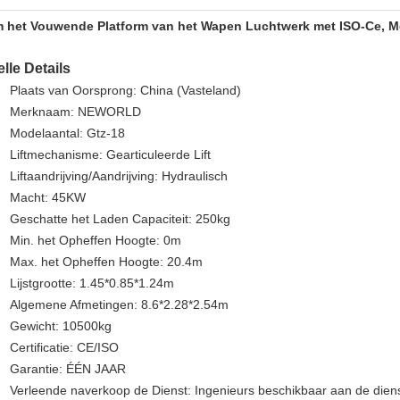
 het Vouwende Platform van het Wapen Luchtwerk met ISO-Ce, Me
lle Details
Plaats van Oorsprong: China (Vasteland)
Merknaam: NEWORLD
Modelaantal: Gtz-18
Liftmechanisme: Gearticuleerde Lift
Liftaandrijving/Aandrijving: Hydraulisch
Macht: 45KW
Geschatte het Laden Capaciteit: 250kg
Min. het Opheffen Hoogte: 0m
Max. het Opheffen Hoogte: 20.4m
Lijstgrootte: 1.45*0.85*1.24m
Algemene Afmetingen: 8.6*2.28*2.54m
Gewicht: 10500kg
Certificatie: CE/ISO
Garantie: ÉÉN JAAR
Verleende naverkoop de Dienst: Ingenieurs beschikbaar aan de die