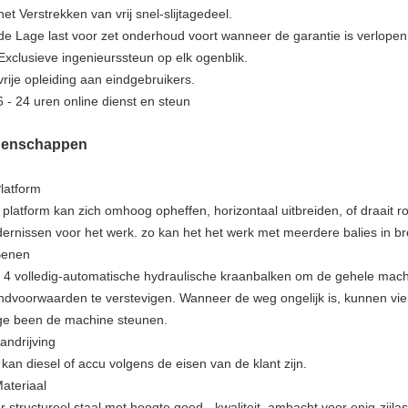
het Verstrekken van vrij snel-slijtagedeel.
 de Lage last voor zet onderhoud voort wanneer de garantie is verlopen
 Exclusieve ingenieurssteun op elk ogenblik.
 vrije opleiding aan eindgebruikers.
6 - 24 uren online dienst en steun
genschappen
Platform
n platform kan zich omhoog opheffen, horizontaal uitbreiden, of draait
dernissen voor het werk. zo kan het het werk met meerdere balies in b
Benen
 4 volledig-automatische hydraulische kraanbalken om de gehele machi
ndvoorwaarden te verstevigen. Wanneer de weg ongelijk is, kunnen vie
ge been de machine steunen.
Aandrijving
 kan diesel of accu volgens de eisen van de klant zijn.
Materiaal
r structureel staal met hoogte goed - kwaliteit, ambacht voor enig-zijla