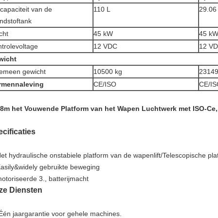
capaciteit van de
110 L
29.06
ndstoftank
cht
45 kW
45 k
trolevoltage
12 VDC
12 V
wicht
emeen gewicht
10500 kg
23149
rmennaleving
CE/ISO
CE/I
cificaties
Het hydraulische onstabiele platform van de wapenlift/Telescopische plat
Easily&widely gebruikte beweging
otoriseerde 3., batterijmacht
ze Diensten
 Één jaargarantie voor gehele machines.