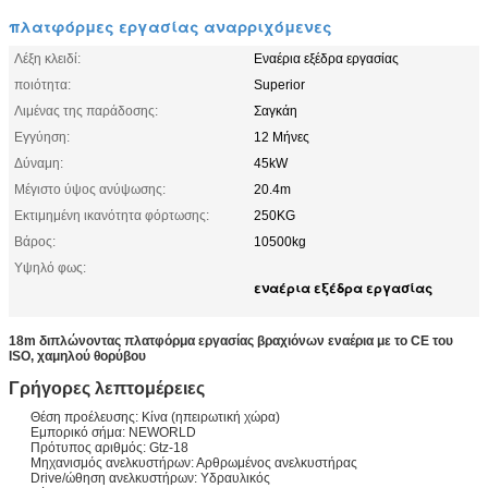
πλατφόρμες εργασίας αναρριχόμενες
Λέξη κλειδί:
Εναέρια εξέδρα εργασίας
ποιότητα:
Superior
Λιμένας της παράδοσης:
Σαγκάη
Εγγύηση:
12 Μήνες
Δύναμη:
45kW
Μέγιστο ύψος ανύψωσης:
20.4m
Εκτιμημένη ικανότητα φόρτωσης:
250KG
Βάρος:
10500kg
Υψηλό φως:
εναέρια εξέδρα εργασίας
18m διπλώνοντας πλατφόρμα εργασίας βραχιόνων εναέρια με το CE του
ISO, χαμηλού θορύβου
Γρήγορες λεπτομέρειες
Θέση προέλευσης: Κίνα (ηπειρωτική χώρα)
Εμπορικό σήμα: NEWORLD
Πρότυπος αριθμός: Gtz-18
Μηχανισμός ανελκυστήρων: Αρθρωμένος ανελκυστήρας
Drive/ώθηση ανελκυστήρων: Υδραυλικός