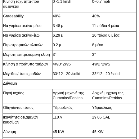
Κίνηση ταχύτητα-που
0~1.1 km/h
0~0.7 mph
αυξάνεται
Gradeability
40%
40%
Να γυρίσει ακτίνα-μέσα
3.48 μ
11 πόδια 4 μέσα
Να γυρίσει ακτίνα-έξω
6.29 μ
20 πόδια 6 μέσα
Περιστροφικών πλακών
0.2 μ
8 μέσα
Μέγιστη επιτρεπόμενη κλίση
3°
3°
Κίνηση & πρότυπο ταύρων
4WD*2WS
4WD*2WS
Μέγεθος/τύπος ροδών
33*12 - 20 /solid
33*12 - 20 /solid
Δύναμη
Πηγή ισχύος
Αρχική μηχανή της
Αρχική μηχανή της
Cummins/Perkins
Cummins/Perkins
Οδηγώντας τύπος
Υδραυλικός
Υδραυλικός
Ικανότητα δεξαμενών
110 Λ
29.06 GAL
καυσίμων
Δύναμη
45 KW
45 KW