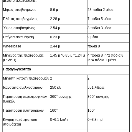
μέγιστο εκκαθάρισης.
Μήκος-στοιβαγμένος
8.6 μ
28 πόδια 2 μέσα
Πλάτος-στοιβαγμένος
2.28 μ
7 πόδια 5 μέσα
Ύψος-στοιβαγμένος
2.54 μ
8 πόδια 3 μέσα
Επίγεια εκκαθάριση
0.23 μ
9 μέσα
Wheelbase
2.44 μ
πόδια 8
Μέγεθος της πλατφόρμας
1.45 μ *0.85 μ *1.24 μ
4 πόδια 8 in*2 πόδια 8
(L*W*H)
in*4 πόδια 1 μέσα
Παραγωγικότητα
Μέγιστη κατοχή πλατφορμών
2
2
Ικανότητα ανελκυστήρων
250 κλ
551 λίβρες
Περιστροφή περιστροφικών
360° συνεχής
360° συνεχής
πλακών
Περιστροφή πλατφορμών
160°
160°
Κίνηση ταχύτητα-που
0~6.1 km/h
0~3.8 mph
στοιβάζεται