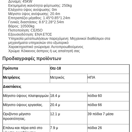
Δύναμη: 45KW
Εκτιμημένη ικανότητα φόρτωσης: 250kg
Ελάχιστο ύψος ανύψωσης: 0m
Μέγιστο ύψος ανύψωσης: 20.4m
Επιτραπέζιο μέγεθος: 1.45*0.85*1.24m
Γενικές διαστάσεις: 8.6*2.28*2.54m
Βάρος: 10500kg
Πιστοποίηση: CE/ISO
Εξουσιοδότηση: ΕΝΑ ΕΤΟΣ
Υπηρεσία μεταπωλήσεων παρεχόμενη: Μηχανικοί διαθέσιμοι στα
μηχανήματα υπηρεσιών στο εξωτερικό
Χαρακτηριστικό γνώρισμα: Αυτοπροωθούμενος
Χρώμα: Κόκκινος άσπρος ή ως απαίτησή σας
Προδιαγραφές προϊόντων
Πρότυπα
Gtz-18
Μετρήσεις
Μετρικός
ΗΠΑ
Διαστάσεις
Μέγιστο ύψους πλατφορμών.
18.4 μ
πόδια 60
Μέγιστο ύψους εργασίας.
20.4 μ
πόδια 66
Οριζόντιο μέγιστο
12.1 μ
39 πόδια 7 μέσα
προσιτότητας.
Επάνω και πέρα από στο
7.9 μ
πόδια 26