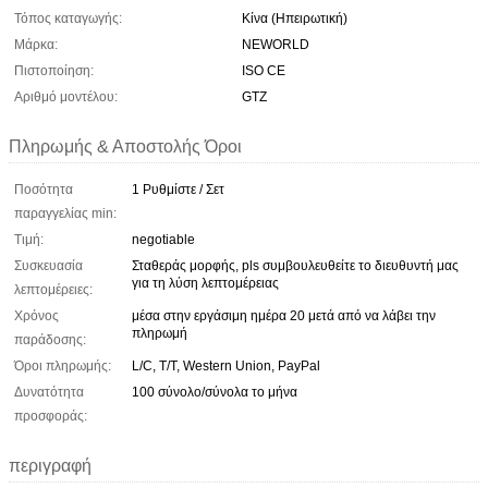
Τόπος καταγωγής:
Κίνα (Ηπειρωτική)
Μάρκα:
NEWORLD
Πιστοποίηση:
ISO CE
Αριθμό μοντέλου:
GTZ
Πληρωμής & Αποστολής Όροι
Ποσότητα
1 Ρυθμίστε / Σετ
παραγγελίας min:
Τιμή:
negotiable
Συσκευασία
Σταθεράς μορφής, pls συμβουλευθείτε το διευθυντή μας
για τη λύση λεπτομέρειας
λεπτομέρειες:
Χρόνος
μέσα στην εργάσιμη ημέρα 20 μετά από να λάβει την
πληρωμή
παράδοσης:
Όροι πληρωμής:
L/C, T/T, Western Union, PayPal
Δυνατότητα
100 σύνολο/σύνολα το μήνα
προσφοράς:
περιγραφή