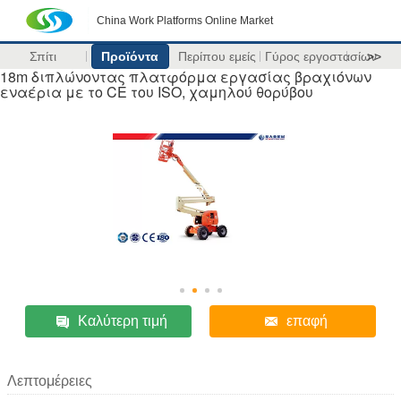
China Work Platforms Online Market
Σπίτι
Προϊόντα
Περίπου εμείς
Γύρος εργοστασίων
>>
18m διπλώνοντας πλατφόρμα εργασίας βραχιόνων
εναέρια με το CE του ISO, χαμηλού θορύβου
Καλύτερη τιμή
επαφή
Λεπτομέρειες