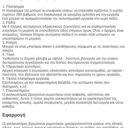
1. Πλατφόρμα
Η πλατφόρμα της μπορεί να ανυψώσει επάνω, να επεκταθεί οριζόντια, ή γυρίζει
περίπου 360 βαθμούς στο διασκελισμό σε ορισμένα εμπόδια για την εργασία.
έτσι μπορεί να πραγματοποιήσει την πολυσημειακή εργασία στο ευρύ πεδίο.
2. Πόδια
Με 4 πλήρης-αυτόματους υδραυλικούς ζυγοστάτες για να σταθεροποιήσει
ολόκληρη τη μηχανή σε οποιοδήποτε είδος επίγειων όρων. Όταν ο δρόμος είναι
ανώμαλος, τέσσερα πλήρης-αυτόματα πόδια ή το ενιαίο πόδι μπορούν να
υποστηρίξουν τη μηχανή.
3. Κίνηση
Μπορεί να είναι μπαταρία diesel ή αποθήκευσης σύμφωνα με τις απαιτήσεις του
πελάτη.
4. Υλικό
Υιοθετήστε το δομικό χάλυβα με υψηλό - ποιότητα, βιοτεχνία για την ενιαίος-
δευτερεύουσα συγκόλληση και την διπλός-δευτερεύουσα σχηματοποίηση,
5. Υδραυλικός κύλινδρος:
Αρχική εισαγωγή ή εσωτερικός υδραυλικός κύλινδρος κοινοπραξίας, με υψηλό -
ποιότητα, που βελτιώνει την αξιοπιστία και που παρατείνει το χρόνο εργασίας,
6. Υψηλά πλατφόρμα εργασίας
Εξοπλισμένος με την ισορροπημένη βαλβίδα, την αυτόματη πίεση που
διατηρούν, κ.λπ.
7. Πλεονεκτήματα
Ο ανελκυστήρας βραχιόνων ρυμουλκών είναι ασφαλής, αξιόπιστος και
ανθεκτικός. Αυτός ο τύπος φορτίο-ανελκυστήρων με τα χαρακτηριστικά της
εύκαμπτης κίνησης, ομαλά ανυψωτικός, μεγάλη κατάλληλη λειτουργία και ούτω
καθεξής.
Εφαρμογή
Οι ανελκυστήρες βραχιόνων ρυμουλκών χρησιμοποιούνται ευρέως στις εθνικές
οδούς, τους τοίχους αγορών ναυπηγείων βαρκών, τα στάδια, την αποβάθρα, το