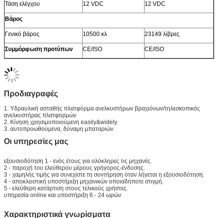
Τάση ελέγχου
12 VDC
12 VDC
Βάρος
Γενικό βάρος
10500 κλ
23149 λίβρες
Συμμόρφωση προτύπων
CE/ISO
CE/ISO
Προδιαγραφές
1. Υδραυλική ασταθής πλατφόρμα ανελκυστήρων βραχιόνων/τηλεσκοπικός
ανελκυστήρας πλατφορμών
2. Κίνηση χρησιμοποιούμενη easily&widely
3. αυτοπροωθούμενα, δύναμη μπαταριών
Οι υπηρεσίες μας
εξουσιοδότηση 1 - ενός έτους για ολόκληρες τις μηχανές.
2 - παροχή του ελεύθερου μέρους γρήγορος-ένδυσης.
3 - χαμηλής τιμής για συνεχίστε τη συντήρηση όταν λήγεται η εξουσιοδότηση.
4 - αποκλειστική υποστήριξη μηχανικών οποιαδήποτε στιγμή.
5 - ελεύθερη κατάρτιση στους τελικούς χρήστες.
υπηρεσία online και υποστήριξη 6 - 24 ωρών
Χαρακτηριστικά γνωρίσματα