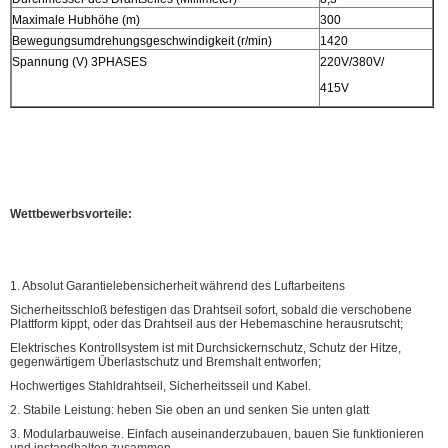
Maximale Hubhöhe (m)
300
Bewegungsumdrehungsgeschwindigkeit (r/min)
1420
Spannung (V) 3PHASES
220V/380V/
415V
Wettbewerbsvorteile:
1. Absolut Garantielebensicherheit während des Luftarbeitens
Sicherheitsschloß befestigen das Drahtseil sofort, sobald die verschobene
Plattform kippt, oder das Drahtseil aus der Hebemaschine herausrutscht;
Elektrisches Kontrollsystem ist mit Durchsickernschutz, Schutz der Hitze,
gegenwärtigem Überlastschutz und Bremshalt entworfen;
Hochwertiges Stahldrahtseil, Sicherheitsseil und Kabel.
2. Stabile Leistung: heben Sie oben an und senken Sie unten glatt
3. Modularbauweise. Einfach auseinanderzubauen, bauen Sie funktionieren