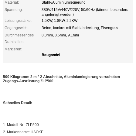
Material:
Stahl-/Aluminiumlegierung
Spannung:
380V/415V/440V/220V, 50/60Hz (können besonders
angefertigt werden)
Leistungsstärke:
1.5KW, 1.8KW, 2.2KW
Gegengewicht:
Beton, konkret mit Stahlabdeckung, Eisenguss
Durchmesser des
8.3mm, 8.6mm, 9.1mm
Drahtseiles:
Markieren:
Baugondel
500 Kilogramm 2 m * 2 Abschnitte, Aluminiumlegierung verschoben
Zugangs-Ausrüstung ZLP500
Schnelles Detail:
1. Modell-Nr.: ZLP500
2. Markenname: HAOKE