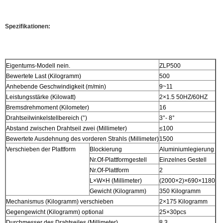
Spezifikationen:
Eigentums-Modell nein.
ZLP500
Bewertete Last (Kilogramm)
500
Anhebende Geschwindigkeit (m/min)
9~11
Leistungsstärke (Kilowatt)
2×1.5 50HZ/60HZ
Bremsdrehmoment (Kilometer)
16
Drahtseilwinkelstellbereich (°)
3°- 8°
Abstand zwischen Drahtseil zwei (Millimeter)
≤100
Bewertete Ausdehnung des vorderen Strahls (Millimeter)
1500
Verschieben der Plattform
Blockierung
Aluminiumlegierung
Nr.Of-Plattformgestell
Einzelnes Gestell
Nr.Of-Plattform
2
L×W×H (Millimeter)
(2000×2)×690×1180
Gewicht (Kilogramm)
350 Kilogramm
Mechanismus (Kilogramm) verschieben
2×175 Kilogramm
Gegengewicht (Kilogramm) optional
25×30pcs
Durchmesser des Drahtseiles (Millimeter)
8,3