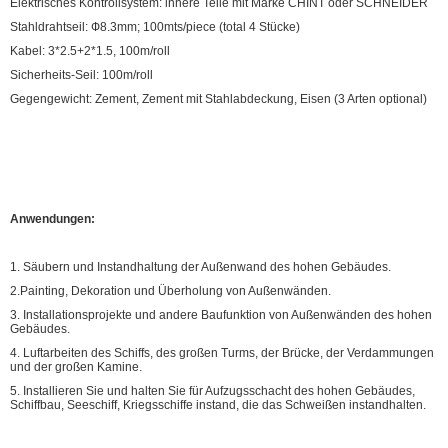
Elektrisches Kontrollsystem: innere Teile mit Marke CHINT oder SCHNEIDER
Stahldrahtseil: Ф8.3mm; 100mts/piece (total 4 Stücke)
Kabel: 3*2.5+2*1.5, 100m/roll
Sicherheits-Seil: 100m/roll
Gegengewicht: Zement, Zement mit Stahlabdeckung, Eisen (3 Arten optional)
Anwendungen:
1. Säubern und Instandhaltung der Außenwand des hohen Gebäudes.
2.Painting, Dekoration und Überholung von Außenwänden.
3. Installationsprojekte und andere Baufunktion von Außenwänden des hohen
Gebäudes.
4. Luftarbeiten des Schiffs, des großen Turms, der Brücke, der Verdammungen
und der großen Kamine.
5. Installieren Sie und halten Sie für Aufzugsschacht des hohen Gebäudes,
Schiffbau, Seeschiff, Kriegsschiffe instand, die das Schweißen instandhalten.