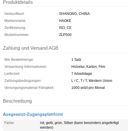
Produktdetails
Herkunftsort:
SHANONG, CHINA
Markenname:
HAOKE
Zertifizierung:
ISO, CE
Modellnummer:
ZLP500
Zahlung und Versand AGB
Min Bestellmenge:
1 Satz
Verpackung Informationen:
Holzetui, Karton, Film
Lieferzeit:
7 Arbeitstage
Zahlungsbedingungen:
L / C, T / T, Western Union
Versorgungsmaterial-Fähigkeit:
1000 setzt pro Monat
Beschreibung
Ausgesetzt-Zugangsplattform
Farbe:
rot, gelb, grün, Silber (kann besonders angefertigt
werden)