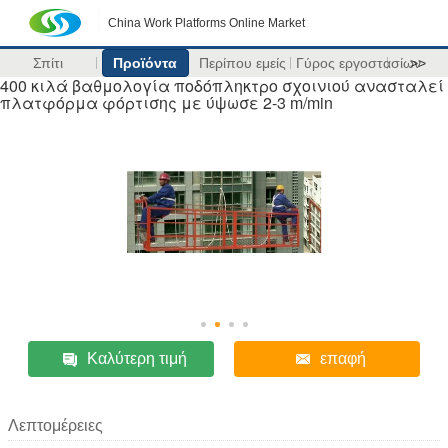
China Work Platforms Online Market
Σπίτι
Προϊόντα
Περίπου εμείς
Γύρος εργοστασίων
>>
400 κιλά βαθμολογία ποδόπληκτρο σχοινιού ανασταλεί
πλατφόρμα φόρτισης με ύψωσε 2-3 m/min
Καλύτερη τιμή
επαφή
Λεπτομέρειες