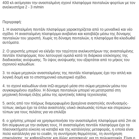
400 κλ εκτίμησαν την ανασταλμένη σχοινί πλατφόρμα πενταλιών φορτίων με τον
ανελκυστήρα 2 - 3 m/min
Περιγραφή:
1. Η ανασταλμένη πεντάλι πλατφόρμα χαρακτηρίζεται από το μοναδικό και νέο
σχέδιο. Η ανασταλμένη πλατφόρμα ανεβαίνει και κατεβάζει μέσω της δύναμης
πενταλιών του χειριστή. Χωρίς τη δύναμη πενταλιών, η πλατφόρμα θα κλειδωθεί
αυτόματα.
2. Ο χειριστής μπορεί να ελέγξει την ταχύτητα ανελκυστήρων της ανασταλμένης
πεντάλι πλατφόρμας που λειτουργεί ομαλά κατά τη διάρκεια ολόκληρης της
διαδικασίας ανύψωσης. Το ύψος ανύψωσής του εξαρτάται από το μήκος του
σχοινιού καλωδίων.
3. το σώμα μηχανών ανασταλμένης της πεντάλι πλατφόρμας έχει την απλή και
λογική δομή και το επιστημονικό εσωτερικό σχέδιο.
4. το σχοινί καλωδίων είναι inΩ-αιχμηρό μέσα στο σώμα μηχανών μέσω του
συγκεκριμένου σχεδίου. Η δύναμη πενταλιών μπορεί να μετατραπεί στη
μηχανική δύναμη έλξης μέσω της αρνητικής loking τεχνολογίας
5. εκτός από τον πλήρως διαμορφωμένο βραχίονα αναστολής συνδυασμός-
τύπων, ακόμα έχει τα όπλα αναστολής υλικό σκαλωσιάς-τύπων και στερεώνω-
τύπων για τους πελάτες για να επιλέξει
6. ο χρήστης μπορεί να χρησιμοποιήσει την ανασταλμένη πλατφόρμα από 2m σε
6m σύμφωνα με την ανάγκη τους. Η ανασταλμένη πεντάλι πλατφόρμα έχει τα
πλεονεκτήματα εύκολη να κατεβεί και της κατάλληλης μεταφοράς, η οποία είναι
πολύ κατάλληλη για το coatin, τη συντήρηση θερμότητας, τη συντήρηση
επικονίασης, τις καθαρίζοντας και άλλες κατασκευές για τη πολυκατοικία. Είναι ο