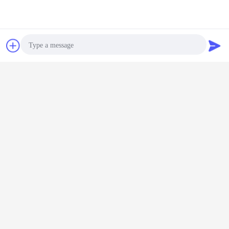
συζήτηση
Ζητήστε ένα
απόσπασμα
Photo
Video Call
Audio Call