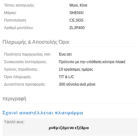
Τόπος καταγωγής:
Wuxi, Κίνα
Μάρκα:
SHENXI
Πιστοποίηση:
CE,SGS
Αριθμό μοντέλου:
ZLJP400
Πληρωμής & Αποστολής Όροι
Ποσότητα παραγγελίας min:
Ένα σετ
Συσκευασία λεπτομέρειες:
Πρότυπο με την υπόθεση κόντρα πλακέ
Χρόνος παράδοσης:
10 εργάσιμες ημέρες
Όροι πληρωμής:
T/T & L/C
Δυνατότητα προσφοράς:
300 σύνολα ανά μήνα
περιγραφή
Σχοινί αναστέλλεται πλατφόρμα
Υψηλό φως:
ρυθμιζόμενο εξέδρα