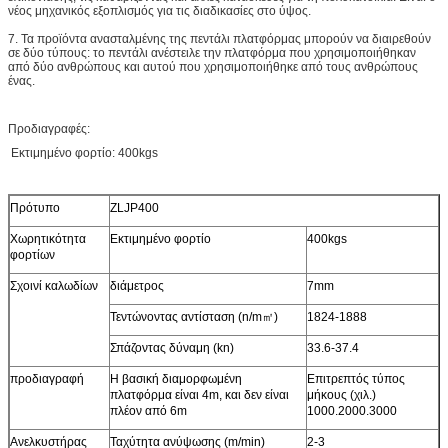
νέος μηχανικός εξοπλισμός για τις διαδικασίες στο ύψος.
7. Τα προϊόντα ανασταλμένης της πεντάλι πλατφόρμας μπορούν να διαιρεθούν
σε δύο τύπους: το πεντάλι ανέστειλε την πλατφόρμα που χρησιμοποιήθηκαν
από δύο ανθρώπους και αυτού που χρησιμοποιήθηκε από τους ανθρώπους
ένας.
Προδιαγραφές:
Εκτιμημένο φορτίο: 400kgs
Πρότυπο
ZLJP400
Χωρητικότητα
Εκτιμημένο φορτίο
400kgs
φορτίων
Σχοινί καλωδίων
διάμετρος
7mm
Τεντώνοντας αντίσταση (n/m㎡)
1824-1888
Σπάζοντας δύναμη (kn)
33.6-37.4
προδιαγραφή
Η βασική διαμορφωμένη
Επιτρεπτός τύπος
πλατφόρμα είναι 4m, και δεν είναι
μήκους (χιλ.)
πλέον από 6m
1000.2000.3000
Ανελκυστήρας
Ταχύτητα ανύψωσης (m/min)
2-3