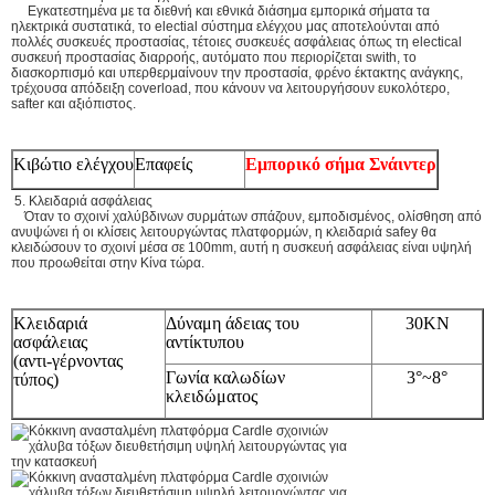
Εγκατεστημένα με τα διεθνή και εθνικά διάσημα εμπορικά σήματα τα
ηλεκτρικά συστατικά, το electial σύστημα ελέγχου μας αποτελούνται από
πολλές συσκευές προστασίας, τέτοιες συσκευές ασφάλειας όπως τη electical
συσκευή προστασίας διαρροής, αυτόματο που περιορίζεται swith, το
διασκορπισμό και υπερθερμαίνουν την προστασία, φρένο έκτακτης ανάγκης,
τρέχουσα απόδειξη coverload, που κάνουν να λειτουργήσουν ευκολότερο,
safter και αξιόπιστος.
Κιβώτιο ελέγχου
Επαφείς
Εμπορικό σήμα Σνάιντερ
5. Κλειδαριά ασφάλειας
Όταν το σχοινί χαλύβδινων συρμάτων σπάζουν, εμποδισμένος, ολίσθηση από
ανυψώνει ή οι κλίσεις λειτουργώντας πλατφορμών, η κλειδαριά safey θα
κλειδώσουν το σχοινί μέσα σε 100mm, αυτή η συσκευή ασφάλειας είναι υψηλή
που προωθείται στην Κίνα τώρα.
Κλειδαριά
Δύναμη άδειας του
30KN
ασφάλειας
αντίκτυπου
(αντι-γέρνοντας
Γωνία καλωδίων
3°~8°
τύπος)
κλειδώματος