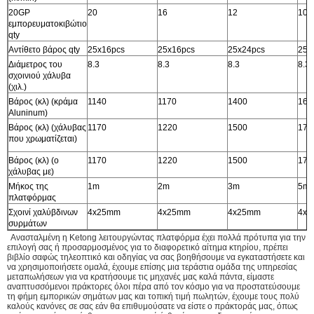
20GP
20
16
12
10
εμπορευματοκιβώτιο
qty
Αντίθετο βάρος qty
25x16pcs
25x16pcs
25x24pcs
25x
Διάμετρος του
8.3
8.3
8.3
8.3
σχοινιού χάλυβα
(χιλ.)
Βάρος (κλ) (κράμα
1140
1170
1400
165
Aluninum)
Βάρος (κλ) (χάλυβας
1170
1220
1500
174
που χρωματίζεται)
Βάρος (κλ) (ο
1170
1220
1500
174
χάλυβας με)
Μήκος της
1m
2m
3m
5m
πλατφόρμας
Σχοινί χαλύβδινων
4x25mm
4x25mm
4x25mm
4x
συρμάτων
Ανασταλμένη η Ketong λειτουργώντας πλατφόρμα έχει πολλά πρότυπα για την
επιλογή σας ή προσαρμοσμένος για το διαφορετικό αίτημα κτηρίου, πρέπει
βιβλίο σαφώς τηλεοπτικό και οδηγίας να σας βοηθήσουμε να εγκαταστήσετε και
να χρησιμοποιήσετε ομαλά, έχουμε επίσης μια τεράστια ομάδα της υπηρεσίας
μεταπωλήσεων για να κρατήσουμε τις μηχανές μας καλά πάντα, είμαστε
αναπτυσσόμενοι πράκτορες όλοι πέρα από τον κόσμο για να προστατεύσουμε
τη φήμη εμπορικών σημάτων μας και τοπική τιμή πωλητών, έχουμε τους πολύ
καλούς κανόνες σε σας εάν θα επιθυμούσατε να είστε ο πράκτοράς μας, όπως