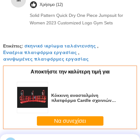
Χρήσιμο (12)
Solid Pattern Quick Dry One Piece Jumpsuit for
Women 2023 Customized Logo Gym Sets
σκηνικό ικρίωμα ταλάντευσης
Ετικέττες:
,
Εναέρια πλατφόρμα εργασίας
,
ανυψωμένες πλατφόρμες εργασίας
Αποκτήστε την καλύτερη τιμή για
Κόκκινη ανασταλμένη
πλατφόρμα Cardle σχοινιών
χάλυβα τόξων διευθετήσιμη
υψηλή λειτουργώντας για την
κατασκευή
Να συνεχίσει
Σχοινί αναστέλλεται πλατφόρμα
Περισσότεροι