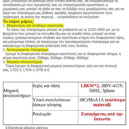
εμείς μπορούμε να έρθουμε στην τοπική έκθεσή σας, να διοργανώσουμε τη
συνεδρίαση με τους αγοραστές σας ως επαγγελματικό εργοστάσιο, ο
μηχανικός μας μπορεί να έρθει σε σας να διδάξει τους εργαζομένους σας για να
ξέρει την πλατφόρμα μας βαθειά, ακριβής σύμβαση προστατεύστε τους
πράκτορες σε εκείνη την περιοχή… ευπρόσδεκτη να συζητήσει.
Το κύριο μέρος:
1.
Μηχανισμός και αντίβαρο αναστολής
Το ύψος της πλατφόρμας μπορεί να ρυθμιστεί ως το 1150-1800 χιλ. με το
βραχίονα που μπορεί να τεντωθεί έξω και να συρθεί πίσω, μπορεί να είναι
ευρέως χρησιμοποιημένο στηθαίο και περίπλοκο κτήριο στο διαφορετικό ύψος,
και μπορούμε επίσης να παρέχουμε την προσαρμοσμένη πλατφόρμα για να
καλύψουμε τη διαφορετική απαίτηση από τους πελάτες
2.
Λειτουργώντας πλατφόρμα
έχουμε τη διαφορετική πλατφόρμα ικανότητας για το διαφορετικό αίτημα, η
κύρια ικανότητα είναι: 250kgs, 500kgs, 630kgs, 800kgs
3.
Μηχανή ανελκυστήρων
Τώρα έχουμε τη διαφορετική μηχανή ανελκυστήρων τρία για την επιλογή
σας, LTD2.5, LTD6.3, ΕΠΕ 8.0,
Ισχύς και τάση
1.8KW*2,
380V-415V,
Μηχανή
50HZ, 3phase
ανελκυστήρων
Υλικό συνελεύσεων
38CrMoA1A (
καλύτερο
δίσκων κίνησης
materail)
Ρουλεμάν
Εισαγόμενος από την
Ιαπωνία
4.Electrical κιβώτιο ελέγχου