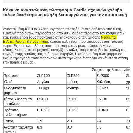
Κόκκινη ανασταλμένη πλατφόρμα Cardle σχοινιών χάλυβα
τόξων διευθετήσιμη υψηλή λειτουργώντας για την κατασκευή
Ανασταλμένη
KETONG
λειτουργώντας πλατφόρμα περισσότερο από 8 έτη,
εξαγωγή προϊόντων περισσότερο από 90% σε όλα πέρα από τον κόσμο για 7
έτη, έχουμε ήδη τους πράκτορες στην ακολουθία των χωρών:
Ντουμπάι
Ε.Α.Ε., Ρωσία, Βιετνάμ, Ινδία
. κάποια άλλη θέση που μπορούμε συζητώντας
τώρα. Έχουμε ένα πλήρες σύστημα υπηρεσιών μεταπωλήσεων για να
εξασφαλίσουμε ότι οι μηχανές συνεχίζουν καλά, μπορείτε να βρείτε εύκολη της
εργαζόμενης ομάδας μας ακόμη και ακριβώς 1 καθορισμένη πλατφόρμα σε
εκείνη την αγορά. τόσο παρακαλώ θέστε την καρδιά σας για να κάνετε σε στάση
επιχειρήσεις με μας.
Στοιχεία της λειτουργών
Πρότυπο
ZLP100
ZLP250
ZLP300
ZLP
Υλικό
Αργίλιο
κράμα,
Χάλυβας
χρω
Χωρητικότητα
100kgs
250kgs
300kgs
500
φορτίων
Τύπος κλειδαριών
LST30
LST30
LST30
LST
ασφάλειας
Πρότυπο
LTD6.3
LTD6.3
LTD6.3
LTD
ανελκυστήρων
Όγκος
1.5
2.3
2.4
2.8
Ανώτατη ταχύτητα
8.3
8.3
8.3
8.3
(m/min)