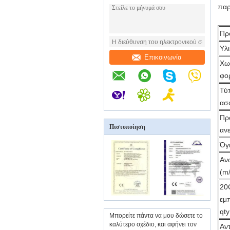
παρ
Πρ
Υλ
Επικοινωνία
Χω
φο
Τύ
ασ
Πρ
Πιστοποίηση
αν
Όγ
Αν
(m
20
εμ
qty
Μπορείτε πάντα να μου δώσετε το
καλύτερο σχέδιο, και αφήνει τον
Αντ