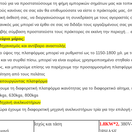
τού για να προστατεύσουμε τη φήμη εμπορικών σημάτων μας και τοπι
ούς κανόνες σε σας εάν θα επιθυμούσατε να είστε ο πράκτοράς μας, ό
ική έκθεσή σας, να διοργανώσουμε τη συνεδρίαση με τους αγοραστές 
ανικός μας μπορεί να έρθει σε σας να διδάξει τους εργαζομένους σας γι
ιβής σύμβαση προστατεύστε τους πράκτορες σε εκείνη την περιοχή… 
κύριο μέρος:
ηχανισμός και αντίβαρο αναστολής
ύψος της πλατφόρμας μπορεί να ρυθμιστεί ως το 1150-1800 χιλ. με τ
 και να συρθεί πίσω, μπορεί να είναι ευρέως χρησιμοποιημένο στηθαίο 
ς, και μπορούμε επίσης να παρέχουμε την προσαρμοσμένη πλατφόρμα 
ίτηση από τους πελάτες
ειτουργώντας πλατφόρμα
υμε τη διαφορετική πλατφόρμα ικανότητας για το διαφορετικό αίτημα, η
kgs, 630kgs, 800kgs
ηχανή ανελκυστήρων
α έχουμε τη διαφορετική μηχανή ανελκυστήρων τρία για την επιλογή 
Ισχύς και τάση
1.8KW*2,
380V-
χανή
3PHASE