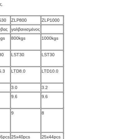
ας.
630
ZLP800
ZLP1000
υβας
γαλβανισμένος
kgs
800kgs
1000kgs
30
LST30
LST30
6.3
LTD8.0
LTD10.0
3.0
3.2
9.6
9.6
9
8
36pcs
25x40pcs
25x44pcs