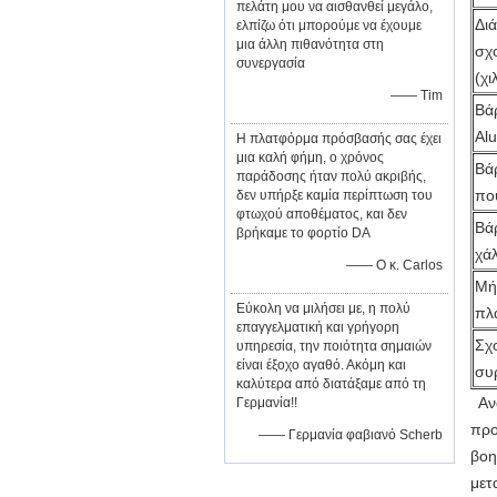
πελάτη μου να αισθανθεί μεγάλο,
Δι
ελπίζω ότι μπορούμε να έχουμε
μια άλλη πιθανότητα στη
σχ
συνεργασία
(χι
—— Tim
Βά
Al
Η πλατφόρμα πρόσβασής σας έχει
μια καλή φήμη, ο χρόνος
Βά
παράδοσης ήταν πολύ ακριβής,
πο
δεν υπήρξε καμία περίπτωση του
φτωχού αποθέματος, και δεν
Βάρ
βρήκαμε το φορτίο DA
χά
—— Ο κ. Carlos
Μή
Εύκολη να μιλήσει με, η πολύ
πλ
επαγγελματική και γρήγορη
Σχ
υπηρεσία, την ποιότητα σημαιών
είναι έξοχο αγαθό. Ακόμη και
συ
καλύτερα από διατάξαμε από τη
Ανα
Γερμανία!!
προ
—— Γερμανία φαβιανό Scherb
βοη
μετ