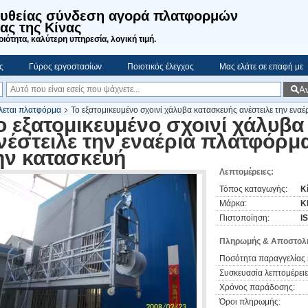
ευθείας σύνδεση αγορά πλατφορμών
ας της Κίνας
ιότητα, καλύτερη υπηρεσία, λογική τιμή.
ς
Γύρος εργοστασίων
Ποιοτικός έλεγχος
Μας ελάτε σε επαφή με
Α
λλεται πλατφόρμα
Το εξατομικευμένο σχοινί χάλυβα κατασκευής ανέστειλε την ενα
ο εξατομικευμένο σχοινί χάλυβ
νέστειλε την εναέρια πλατφόρμα
ην κατασκευή
Λεπτομέρειες:
Τόπος καταγωγής:
Κ
Μάρκα:
K
Πιστοποίηση:
I
Πληρωμής & Αποστολή
Ποσότητα παραγγελίας 
Συσκευασία λεπτομέρειε
Χρόνος παράδοσης:
Όροι πληρωμής: