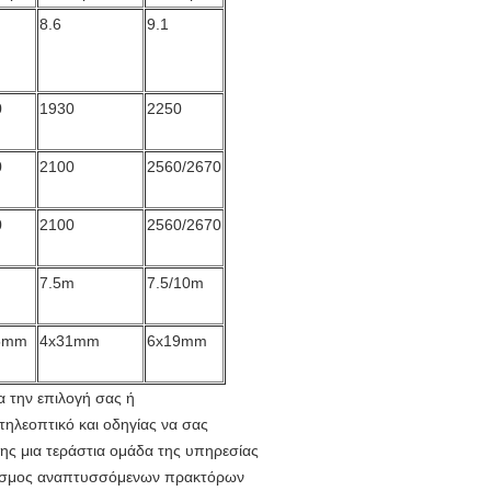
8.6
9.1
0
1930
2250
0
2100
2560/2670
0
2100
2560/2670
7.5m
7.5/10m
5mm
4x31mm
6x19mm
 την επιλογή σας ή
τηλεοπτικό και οδηγίας να σας
ης μια τεράστια ομάδα της υπηρεσίας
 κόσμος αναπτυσσόμενων πρακτόρων