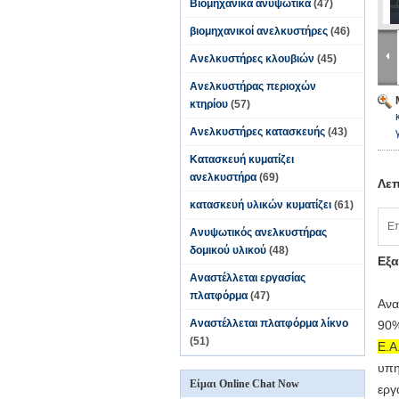
Βιομηχανικά ανυψωτικά
(47)
βιομηχανικοί ανελκυστήρες
(46)
Ανελκυστήρες κλουβιών
(45)
Ανελκυστήρας περιοχών
κτηρίου
(57)
Ανελκυστήρες κατασκευής
(43)
Κατασκευή κυματίζει
ανελκυστήρα
(69)
Λεπ
κατασκευή υλικών κυματίζει
(61)
Επ
Ανυψωτικός ανελκυστήρας
δομικού υλικού
(48)
Εξα
Αναστέλλεται εργασίας
πλατφόρμα
(47)
Ανα
Αναστέλλεται πλατφόρμα λίκνο
90%
(51)
Ε.Α
υπη
Είμαι Online Chat Now
εργ