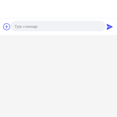
συζήτηση
Ζητήστε ένα
απόσπασμα
Photo
Video Call
Audio Call