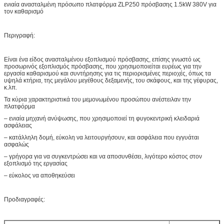
ενιαία ανασταλμένη πρόσωπο πλατφόρμα ZLP250 πρόσβασης 1.5kW 380V για
τον καθαρισμό
Περιγραφή:
Είναι ένα είδος ανασταλμένου εξοπλισμού πρόσβασης, επίσης γνωστό ως
προσωρινός εξοπλισμός πρόσβασης, που χρησιμοποιείται ευρέως για την
εργασία καθαρισμού και συντήρησης για τις περιορισμένες περιοχές, όπως τα
υψηλά κτήρια, της μεγάλου μεγέθους δεξαμενής, του σκάφους, και της γέφυρας,
κ.λπ.
Τα κύρια χαρακτηριστικά του μεμονωμένου προσώπου ανέστειλαν την
πλατφόρμα
– ενιαία μηχανή ανύψωσης, που χρησιμοποιεί τη φυγοκεντρική κλειδαριά
ασφάλειας
– κατάλληλη δομή, εύκολη να λειτουργήσουν, και ασφάλεια που εγγυάται
ασφαλώς
– γρήγορα για να συγκεντρώσει και να αποσυνθέσει, λιγότερο κόστος στον
εξοπλισμό της εργασίας
– εύκολος να αποθηκεύσει
Προδιαγραφές: