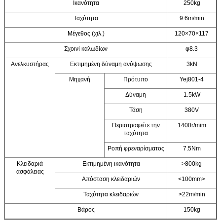
Ικανότητα
250kg
Ταχύτητα
9.6m/min
Μέγεθος (χιλ.)
120×70×117
Σχοινί καλωδίων
φ8.3
Ανελκυστήρας
Εκτιμημένη δύναμη ανύψωσης
3kN
Μηχανή
Πρότυπο
Yej801-4
Δύναμη
1.5kW
Τάση
380V
Περιστραφείτε την
1400r/mim
ταχύτητα
Ροπή φρεναρίσματος
7.5Nm
Κλειδαριά
Εκτιμημένη ικανότητα
>800kg
ασφάλειας
Απόσταση κλειδαριών
<100mm>
Ταχύτητα κλειδαριών
>22m/min
Βάρος
150kg