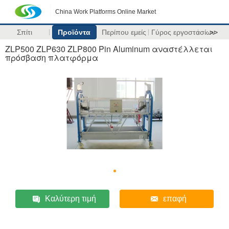
China Work Platforms Online Market
Σπίτι
Προϊόντα
Περίπου εμείς
Γύρος εργοστασίων
>>
ZLP500 ZLP630 ZLP800 Pin Aluminum αναστέλλεται
πρόσβαση πλατφόρμα
Καλύτερη τιμή
επαφή