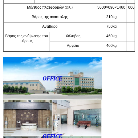
Μέγεθος πλατφορμών (χιλ.)
5000×690×1460
6000
Βάρος της αναστολής
310kg
Αντίβαρο
750kg
Βάρος της ανύψωσης του
Χάλυβας
460kg
μέρους
Αργίλιο
400kg