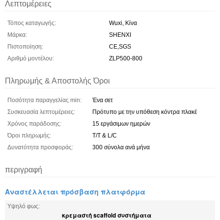
Λεπτομέρειες
Τόπος καταγωγής:
Wuxi, Κίνα
Μάρκα:
SHENXI
Πιστοποίηση:
CE,SGS
Αριθμό μοντέλου:
ZLP500-800
Πληρωμής & Αποστολής Όροι
Ποσότητα παραγγελίας min:
Ένα σετ
Συσκευασία λεπτομέρειες:
Πρότυπο με την υπόθεση κόντρα πλακέ
Χρόνος παράδοσης:
15 εργάσιμων ημερών
Όροι πληρωμής:
T/T & L/C
Δυνατότητα προσφοράς:
300 σύνολα ανά μήνα
περιγραφή
Αναστέλλεται πρόσβαση πλατφόρμα
Υψηλό φως:
κρεμαστή scaffold συστήματα