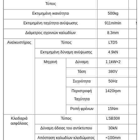
Τύπος
Εκτιμημένη ικανότητα
500kg
Εκτιμημένη ταχύτητα ανύψωσης
911m/min
9
Διάμετρος σχοινιών καλωδίων
8.3mm
Ανελκυστήρας
Τύπος
LTD5
Εκτιμημένη δύναμη ανύψωσης
4.9kN
Μηχανή
Δύναμη
1.1kW×2
1
Τάση
380V
Συχνότητα
50Hz
Περιστροφή
1420rpm
1
Ταχύτητα
Ροπή φρένων
15Nm
Κλειδαριά
Τύπος
LSB30II
L
ασφάλειας
Δύναμη άδειας του αντίκτυπου
30kN
Απόσταση καλωδίων κλειδώματος
<100mm
<