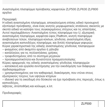
Ανασταλμένη πλατφόρμα πρόσβασης καρφιτσών ZLP500 ZLP630 ZLP800
αργίλιο
Περιγραφή:
Η ειδική ανασταλμένη πλατφόρμα, αποκαλούμενη επίσης ειδικό προσωρινό
εξοπλισμό πρόσβασης, είναι ένας κινητός μορφωματικός ατσάλινος σκελετός με
σκοπό ειδικά να καλύψει τους συγκεκριμένους στόχους και τις απαιτήσεις.
Αυτοί περιλαμβάνουν: Ανασταλμένη τύπος πλατφόρμα του U, εξωτερική
ανασταλμένη πλατφόρμα, καρφίτσα-ύφος Platfrom, κινητή πλατφόρμα
αναβολεύων τελών, πλατφόρμα κύκλων, γόνδολα, ανασταλμένη έδρα,
ανασταλμένη καπνοδόχος πλατφόρμα, και διπλή πλατφόρμα γεφυρών.
Κύρια χαρακτηριστικά της ειδικής ανασταλμένης γόνδολας πλατφορμών
– φιαγμένος από άκαμπτο αργίλιο ή χάλυβα
– κατάλληλος για τις πολλαπλάσιες χρήσεις
– τροφοδοτημένος από το σύστημα μηχανών
– προσαρμοστικότητα και δυνατότητα πραγματοποίησης
Κύριες εφαρμογές της ειδικής ανασταλμένης γόνδολας πλατφορμών
– κατασκευή και εργασία συντήρησης για την οικοδόμηση των διάφορων
σχεδιαγραμμάτων
– χρησιμοποιημένος για τον καθαρισμό, διακόσμηση, που ντύνει στους
εξωτερικούς τοίχους των υψηλών κτηρίων
– ιδανικό για τη οικοδομή στο δύσκολο να έχει πρόσβαση στις περιοχές, όπως η
καπνοδόχος,
λέβητας, σιταποθήκη και κοίλωμα, κ.λπ.
Προδιαγραφές:
ZLP500
Z