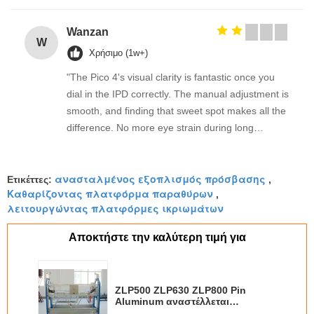
Wanzan
W
Χρήσιμο (1w+)
"The Pico 4's visual clarity is fantastic once you
dial in the IPD correctly. The manual adjustment is
smooth, and finding that sweet spot makes all the
difference. No more eye strain during long
sessions. Highly recommend taking the time to set
it up properly!""The Pico 4's visual clarity is
ανασταλμένος εξοπλισμός πρόσβασης
fantastic once you dial in the IPD correctly. The
Ετικέττες:
,
Καθαρίζοντας πλατφόρμα παραθύρων
,
manual adjustment is smooth, and finding that
λειτουργώντας πλατφόρμες ικριωμάτων
sweet spot makes all the difference. No more eye
strain during long sessions. Highly recommend
Αποκτήστε την καλύτερη τιμή για
taking the time to set it up properly!""The Pico 4's
visual clarity is fantastic once you dial in the IPD
correctly. The manual adjustment is smooth, and
ZLP500 ZLP630 ZLP800 Pin
finding that sweet spot makes all the difference.
Aluminum αναστέλλεται
No more eye strain during long sessions. Highly
πρόσβαση πλατφόρμα