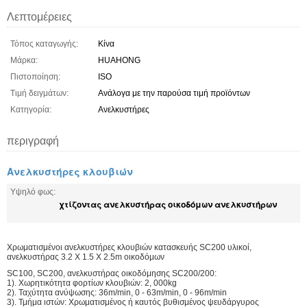
Λεπτομέρειες
Τόπος καταγωγής:
Κίνα
Μάρκα:
HUAHONG
Πιστοποίηση:
ISO
Τιμή δειγμάτων:
Ανάλογα με την παρούσα τιμή προϊόντων
Κατηγορία:
Ανελκυστήρες
περιγραφή
Ανελκυστήρες κλουβιών
Υψηλό φως:
χτίζοντας ανελκυστήρας οικοδόμων ανελκυστήρων
Χρωματισμένοι ανελκυστήρες κλουβιών κατασκευής SC200 υλικοί,
ανελκυστήρας 3.2 X 1.5 X 2.5m οικοδόμων
SC100, SC200, ανελκυστήρας οικοδόμησης SC200/200:
1). Χωρητικότητα φορτίων κλουβιών: 2, 000kg
2). Ταχύτητα ανύψωσης: 36m/min, 0 - 63m/min, 0 - 96m/min
3). Τμήμα ιστών: Χρωματισμένος ή καυτός βυθισμένος ψευδάργυρος