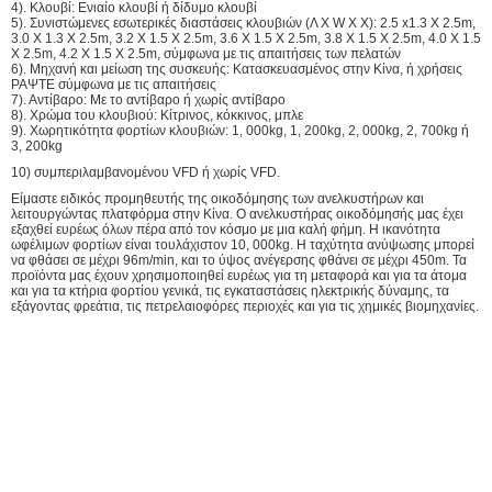
4). Κλουβί: Ενιαίο κλουβί ή δίδυμο κλουβί
5). Συνιστώμενες εσωτερικές διαστάσεις κλουβιών (Λ Χ W Χ Χ): 2.5 x1.3 Χ 2.5m,
3.0 X 1.3 X 2.5m, 3.2 X 1.5 X 2.5m, 3.6 X 1.5 X 2.5m, 3.8 X 1.5 X 2.5m, 4.0 X 1.5
X 2.5m, 4.2 X 1.5 X 2.5m, σύμφωνα με τις απαιτήσεις των πελατών
6). Μηχανή και μείωση της συσκευής: Κατασκευασμένος στην Κίνα, ή χρήσεις
ΡΑΨΤΕ σύμφωνα με τις απαιτήσεις
7). Αντίβαρο: Με το αντίβαρο ή χωρίς αντίβαρο
8). Χρώμα του κλουβιού: Κίτρινος, κόκκινος, μπλε
9). Χωρητικότητα φορτίων κλουβιών: 1, 000kg, 1, 200kg, 2, 000kg, 2, 700kg ή
3, 200kg
10) συμπεριλαμβανομένου VFD ή χωρίς VFD.
Είμαστε ειδικός προμηθευτής της οικοδόμησης των ανελκυστήρων και
λειτουργώντας πλατφόρμα στην Κίνα. Ο ανελκυστήρας οικοδόμησής μας έχει
εξαχθεί ευρέως όλων πέρα από τον κόσμο με μια καλή φήμη. Η ικανότητα
ωφέλιμων φορτίων είναι τουλάχιστον 10, 000kg. Η ταχύτητα ανύψωσης μπορεί
να φθάσει σε μέχρι 96m/min, και το ύψος ανέγερσης φθάνει σε μέχρι 450m. Τα
προϊόντα μας έχουν χρησιμοποιηθεί ευρέως για τη μεταφορά και για τα άτομα
και για τα κτήρια φορτίου γενικά, τις εγκαταστάσεις ηλεκτρικής δύναμης, τα
εξάγοντας φρεάτια, τις πετρελαιοφόρες περιοχές και για τις χημικές βιομηχανίες.