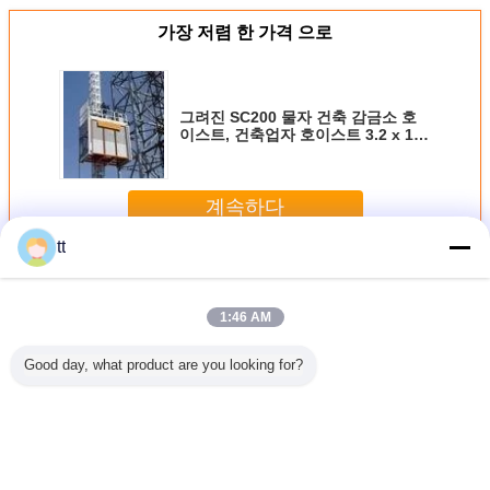
가장 저렴 한 가격 으로
그려진 SC200 물자 건축 감금소 호
이스트, 건축업자 호이스트 3.2 x 1.5
x 2.5m
계속하다
tt
감금소 호이스트
더 많은 것
1:46 AM
Good day, what product are you looking for?
들보 낮 진
작은 OEM 건설 감
NSK 강철 감금소
지속 기계 자동적
기계장치 N2
의하여 거
아 부품 전기 리프
E 유형 둥근 롤러
인 스테인리스를
TVP2 원통
철사 밧줄
팅 케이지 감아 모
베어링 22222 E
불에 굽는 전기 땅
러 베어링
SH 시리
터
110mm x 200mm
콩
관 기계 
rhang 호
x 53mm
스트
언어를 바꾸십시오