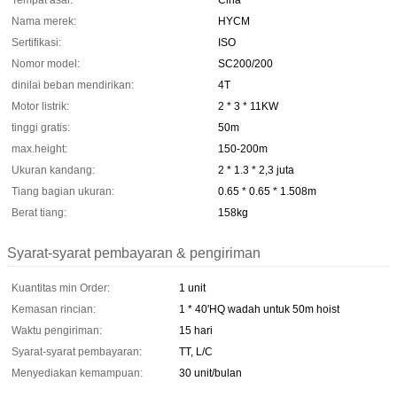
Tempat asal:
Cina
Nama merek:
HYCM
Sertifikasi:
ISO
Nomor model:
SC200/200
dinilai beban mendirikan:
4T
Motor listrik:
2 * 3 * 11KW
tinggi gratis:
50m
max.height:
150-200m
Ukuran kandang:
2 * 1.3 * 2,3 juta
Tiang bagian ukuran:
0.65 * 0.65 * 1.508m
Berat tiang:
158kg
Syarat-syarat pembayaran & pengiriman
Kuantitas min Order:
1 unit
Kemasan rincian:
1 * 40'HQ wadah untuk 50m hoist
Waktu pengiriman:
15 hari
Syarat-syarat pembayaran:
TT, L/C
Menyediakan kemampuan:
30 unit/bulan