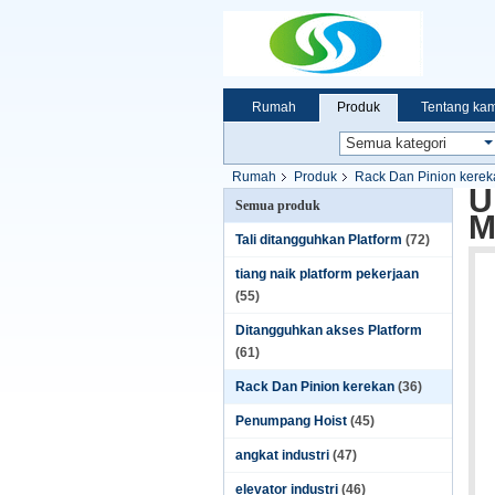
Rumah
Produk
Tentang kam
Rumah
Produk
Rack Dan Pinion kerek
U
Semua produk
M
Tali ditangguhkan Platform
(72)
tiang naik platform pekerjaan
(55)
Ditangguhkan akses Platform
(61)
Rack Dan Pinion kerekan
(36)
Penumpang Hoist
(45)
angkat industri
(47)
elevator industri
(46)