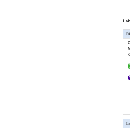
Lab
Ri
C
M
K
Le