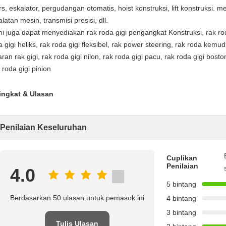
ters, eskalator, pergudangan otomatis, hoist konstruksi, lift konstruksi. m
latan mesin, transmisi presisi, dll.
i juga dapat menyediakan rak roda gigi pengangkat Konstruksi, rak roda 
 gigi heliks, rak roda gigi fleksibel, rak power steering, rak roda kemudi
ran rak gigi, rak roda gigi nilon, rak roda gigi pacu, rak roda gigi bosto
 roda gigi pinion
ingkat & Ulasan
Penilaian Keseluruhan
Cuplikan
Penilaian
4.0
5 bintang
Berdasarkan 50 ulasan untuk pemasok ini
4 bintang
3 bintang
Tulis Ulasan