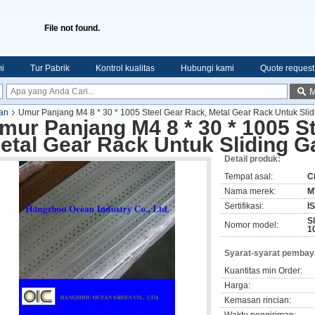
File not found.
i
Tur Pabrik
Kontrol kualitas
Hubungi kami
Quote request
M
an
Umur Panjang M4 8 * 30 * 1005 Steel Gear Rack, Metal Gear Rack Untuk Slid
mur Panjang M4 8 * 30 * 1005 S
etal Gear Rack Untuk Sliding G
Detail produk:
Tempat asal:
C
Nama merek:
M
Sertifikasi:
I
S
Nomor model:
1
Syarat-syarat pembay
Kuantitas min Order:
Harga:
Kemasan rincian: