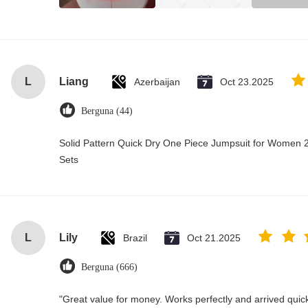
L
Liang
Azerbaijan
Oct 23.2025
Berguna (44)
Solid Pattern Quick Dry One Piece Jumpsuit for Wome
Sets
L
Lily
Brazil
Oct 21.2025
Berguna (666)
"Great value for money. Works perfectly and arrived quickly