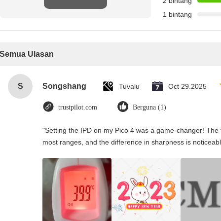
2 bintang
1 bintang
Semua Ulasan
S
Songshang
Tuvalu
Oct 29.2025
trustpilot.com
Berguna (1)
"Setting the IPD on my Pico 4 was a game-changer! The t
most ranges, and the difference in sharpness is noticeabl