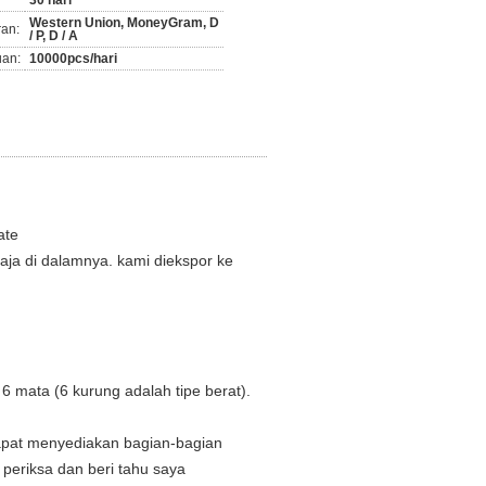
30 hari
Western Union, MoneyGram, D
ran:
/ P, D / A
an:
10000pcs/hari
ate
baja di dalamnya. kami diekspor ke
6 mata (6 kurung adalah tipe berat).
dapat menyediakan bagian-bagian
 periksa dan beri tahu saya