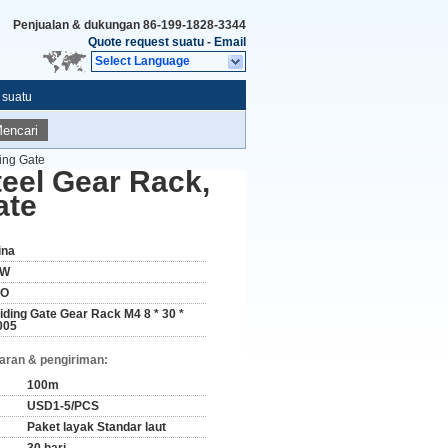
Penjualan & dukungan
86-199-1828-3344
Quote request suatu
-
Email
Select Language
 suatu
encari
ing Gate
teel Gear Rack,
ate
ina
W
SO
liding Gate Gear Rack M4 8 * 30 *
005
aran & pengiriman:
100m
USD1-5/PCS
Paket layak Standar laut