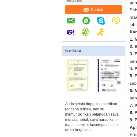
per
Kontak
Pab
mak
leb
Kam
1. 
2. 
Sertifikasi
3. 
pen
4. 
5. 
seb
6. 
pen
Anda selalu dapat memberikan
7. 
rencana terbaik, dan itu
8. 
memungkinkan pelanggan saya
merasa hebat, saya harap kami
9. 
dapat memiliki kesempatan lain
Apl
untuk kerjasama
Pro