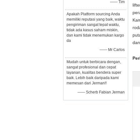
—— Tim
lif
pera
Apakah Platform sourcing Anda
memiliki reputasi yang baik, waktu
Kam
pengiriman sangat tepat waktu,
roda
tidak ada kasus saham miskin,
puta
dan kami tidak menemukan kargo
da
dan
—— Mr Carlos
Per
Mudah untuk berbicara dengan,
sangat profesional dan cepat
layanan, kualitas bendera super
baik. Lebih baik daripada kami
memesan dari Jerman!!
—— Scherb Fabian Jerman