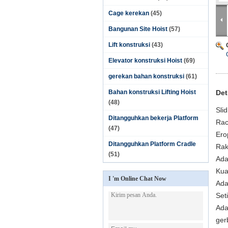
Cage kerekan
(45)
Bangunan Site Hoist
(57)
Lift konstruksi
(43)
Elevator konstruksi Hoist
(69)
gerekan bahan konstruksi
(61)
Bahan konstruksi Lifting Hoist
Det
(48)
Sli
Ditangguhkan bekerja Platform
Rac
(47)
Ero
Ditangguhkan Platform Cradle
Rak
(51)
Ada
Kua
I 'm Online Chat Now
Ada
Set
Ada
ger