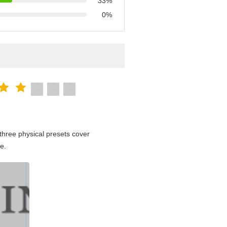
33%
0%
hree physical presets cover
e.