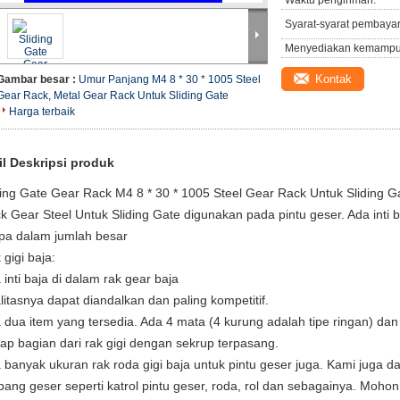
Waktu pengiriman:
Syarat-syarat pembaya
Menyediakan kemampu
Kontak
Gambar besar :
Umur Panjang M4 8 * 30 * 1005 Steel
Gear Rack, Metal Gear Rack Untuk Sliding Gate
Harga terbaik
il Deskripsi produk
ding Gate Gear Rack M4 8 * 30 * 1005 Steel Gear Rack Untuk Sliding G
k Gear Steel Untuk Sliding Gate digunakan pada pintu geser. Ada inti 
pa dalam jumlah besar
 gigi baja:
 inti baja di dalam rak gear baja
litasnya dapat diandalkan dan paling kompetitif.
 dua item yang tersedia. Ada 4 mata (4 kurung adalah tipe ringan) dan 
iap bagian dari rak gigi dengan sekrup terpasang.
 banyak ukuran rak roda gigi baja untuk pintu geser juga. Kami juga 
bang geser seperti katrol pintu geser, roda, rol dan sebagainya. Mohon