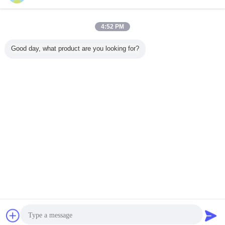
4:52 PM
होम
|
हमारे बारे में
|
संपर्क करें
|
साइटमैप
|
गोपनीयता नीति
Good day, what product are you looking for?
डेस्कटॉप देखें
Copyright © 2015 - 2026 China Work Platforms Online Market.
All rights reserved. Developed by
ECER
चैट
एक बोली का अनुरोध