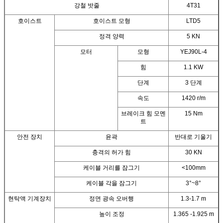
강철 밧줄
4T31
호이스트
호이스트 모형
LTD5
정격 양력
5 KN
모터
모형
YEJ90L-4
힘
1.1 KW
단계
3 단계
속도
1420 r/m
브레이크 힘 모멘
15 Nm
트
안전 장치
윤곽
반대로 기울기
충격의 허가 힘
30 KN
케이블 거리를 잠그기
<100mm
케이블 각을 잠그기
3°~8°
현탁액 기계장치
정면 광속 오버행
1.3-1.7 m
높이 조정
1.365 -1.925 m