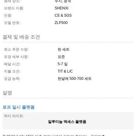
원래 장소:
우시, 중국
브랜드 이름:
SHENXI
인증:
CE & SGS
모델 번호:
ZLP500
결제 및 배송 조건
최소 주문 수량:
한 세트
포장 세부 사항:
표준
배달 시간:
5-7 일
지불 조건:
T/T & L/C
공급 능력:
한달에 500-700 세트
설명
로프 일시 플랫폼
하이 라이트:
알루미늄 액세스 플랫폼