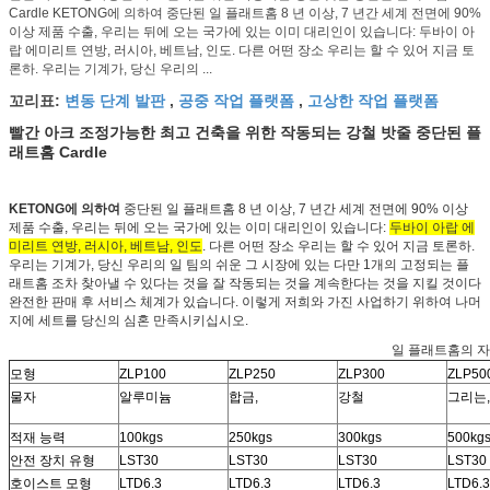
Cardle KETONG에 의하여 중단된 일 플래트홈 8 년 이상, 7 년간 세계 전면에 90%
이상 제품 수출, 우리는 뒤에 오는 국가에 있는 이미 대리인이 있습니다: 두바이 아
랍 에미리트 연방, 러시아, 베트남, 인도. 다른 어떤 장소 우리는 할 수 있어 지금 토
론하. 우리는 기계가, 당신 우리의 ...
변동 단계 발판
공중 작업 플랫폼
고상한 작업 플랫폼
꼬리표:
,
,
빨간 아크 조정가능한 최고 건축을 위한 작동되는 강철 밧줄 중단된 플
래트홈 Cardle
KETONG에 의하여
중단된 일 플래트홈 8 년 이상, 7 년간 세계 전면에 90% 이상
제품 수출, 우리는 뒤에 오는 국가에 있는 이미 대리인이 있습니다:
두바이 아랍 에
미리트 연방, 러시아, 베트남, 인도
. 다른 어떤 장소 우리는 할 수 있어 지금 토론하.
우리는 기계가, 당신 우리의 일 팀의 쉬운 그 시장에 있는 다만 1개의 고정되는 플
래트홈 조차 찾아낼 수 있다는 것을 잘 작동되는 것을 계속한다는 것을 지킬 것이다
완전한 판매 후 서비스 체계가 있습니다. 이렇게 저희와 가진 사업하기 위하여 나머
지에 세트를 당신의 심혼 만족시키십시오.
일 플래트홈의 
모형
ZLP100
ZLP250
ZLP300
ZLP50
물자
알루미늄
합금,
강철
그리는,
적재 능력
100kgs
250kgs
300kgs
500kg
안전 장치 유형
LST30
LST30
LST30
LST30
호이스트 모형
LTD6.3
LTD6.3
LTD6.3
LTD6.3