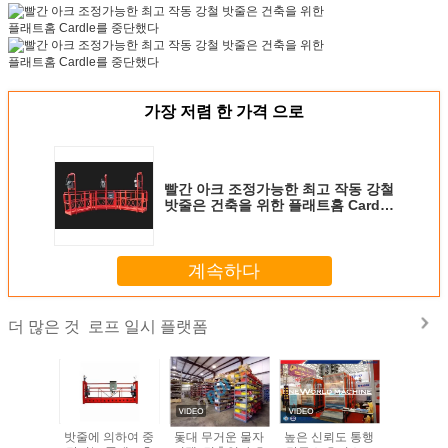
가장 저렴 한 가격 으로
빨간 아크 조정가능한 최고 작동 강철
밧줄은 건축을 위한 플래트홈 Cardle
를 중단했다
계속하다
로프 일시 플랫폼
더 많은 것
거운 직류
밧줄에 의하여 중
돛대 무거운 물자
높은 신뢰도 통행
조정가능한