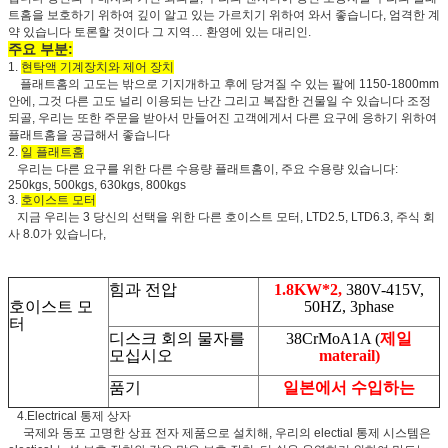
트홈을 보호하기 위하여 깊이 알고 있는 가르치기 위하여 와서 좋습니다, 엄격한 계
약 있습니다 토론할 것이다 그 지역… 환영에 있는 대리인.
주요 부분:
1.
현탁액 기계장치와 제어 장치
플래트홈의 고도는 밖으로 기지개하고 후에 당겨질 수 있는 팔에 1150-1800mm
안에, 그것 다른 고도 널리 이용되는 난간 그리고 복잡한 건물일 수 있습니다 조정
되골, 우리는 또한 주문을 받아서 만들어진 고객에게서 다른 요구에 응하기 위하여
플래트홈을 공급해서 좋습니다
2.
일 플래트홈
우리는 다른 요구를 위한 다른 수용량 플래트홈이, 주요 수용량 있습니다:
250kgs, 500kgs, 630kgs, 800kgs
3.
호이스트 모터
지금 우리는 3 당신의 선택을 위한 다른 호이스트 모터, LTD2.5, LTD6.3, 주식 회
사 8.0가 있습니다,
힘과 전압
1.8KW*2,
380V-415V,
호이스트 모
50HZ, 3phase
터
디스크 회의 물자를
38CrMoA1A (
제일
모십시오
materail)
품기
일본에서 수입하는
4.Electrical 통제 상자
국제와 동포 고명한 상표 전자 제품으로 설치해, 우리의 electial 통제 시스템은