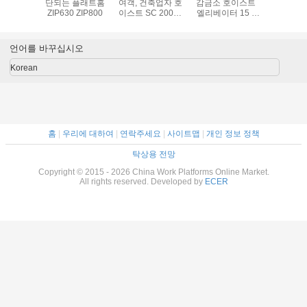
통한 임시
단되는 플래트홈
여객, 건축업자 호
감금소 호이스트
늄 합금 
플래트홈,
ZIP630 ZIP800
이스트 SC 200를
엘리베이터 15 -
화를 위한
 정비 요람
위한 단 하나 감금
450m
홈 ZLP 8
소 호이스트 상승
SC200/200TD
중단했
VVVF
언어를 바꾸십시오
Korean
홈
|
우리에 대하여
|
연락주세요
|
사이트맵
|
개인 정보 정책
탁상용 전망
Copyright © 2015 - 2026 China Work Platforms Online Market.
All rights reserved. Developed by
ECER