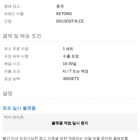
원래 장소:
중국
브랜드 이름:
KETONG
인증:
ISO,GOST-R,CE
결제 및 배송 조건
최소 주문 수량:
1 세트
포장 세부 사항:
수출 포장
배달 시간:
10-30일
지불 조건:
티 / T 또는 액정
공급 능력:
300SETS
설명
로프 일시 플랫폼
하이 라이트:
플랫폼 작업 일시 중지
빨간 아크 조정가능한 최고 건축을 위한 작동되는 강철 밧줄 중단된 플래트홈