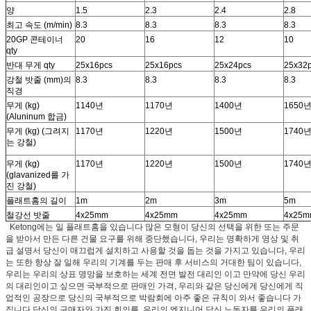
양
1.5
2.3
2.4
2.8
최고 속도 (m/min)
8.3
8.3
8.3
8.3
20GP 콘테이너
20
16
12
10
qty
반대 무게 qty
25x16pcs
25x16pcs
25x24pcs
25x32
강철 밧줄 (mm)의
8.3
8.3
8.3
8.3
직경
무게 (kg)
1140년
1170년
1400년
1650
(Aluninum 합금)
무게 (kg) (그려지
1170년
1220년
1500년
1740
는 강철)
무게 (kg)
1170년
1220년
1500년
1740
(glavanized를 가
진 강철)
플래트홈의 길이
1m
2m
3m
5m
철강선 밧줄
4x25mm
4x25mm
4x25mm
4x25
Ketong에는 일 플래트홈을 있습니다 많은 모형이 당신의 선택을 위한 또는 주문
을 받아서 만든 다른 건물 요구를 위해 중단했습니다, 우리는 명확하게 영상 및 취
급 설명서 당신이 매끄럽게 설치하고 사용할 것을 돕는 것을 가지고 있습니다, 우리
는 또한 항상 잘 일해 우리의 기계를 두는 판매 후 서비스의 거대한 팀이 있습니다,
우리는 우리의 상표 명망을 보호하는 세계 전면 발전 대리인 이고 만약에 당신 우리
의 대리인이고 싶으면 국부적으로 판매인 가격, 우리와 같은 당신에게 당신에게 직
업적인 공장으로 당신의 국부적으로 박람회에 아주 좋은 규칙이 와서 좋습니다 가
집니다 당신의 구매자와 가진 회의를, 우리의 엔지니어 당신 노동자를 우리의 플래