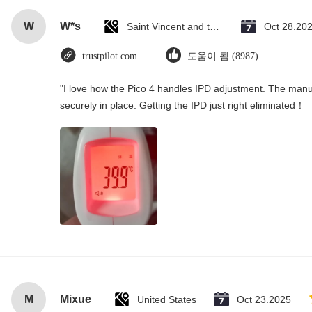
W
W*s
Saint Vincent and the Grenadines
Oct 28.20
trustpilot.com
도움이 됨 (8987)
"I love how the Pico 4 handles IPD adjustment. The manual
securely in place. Getting the IPD just right eliminated！
M
Mixue
United States
Oct 23.2025