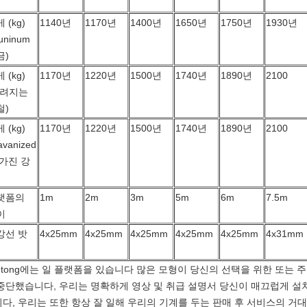
 (kg)
1140년
1170년
1400년
1650년
1750년
1930년
luninum
금)
 (kg)
1170년
1220년
1500년
1740년
1890년
2100
그려지는
철)
 (kg)
1170년
1220년
1500년
1740년
1890년
2100
avanized
 가진 강
랫폼의
1m
2m
3m
5m
6m
7.5m
이
강선 밧
4x25mm
4x25mm
4x25mm
4x25mm
4x25mm
4x31mm
tong에는 일 플랫폼을 있습니다 많은 모형이 당신의 선택을 위한 또는 
중단했습니다, 우리는 명확하게 영상 및 취급 설명서 당신이 매끄럽게 설
다, 우리는 또한 항상 잘 일해 우리의 기계를 두는 판매 후 서비스의 거