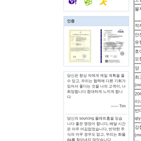
물
인증
적
안
유
호
모
양
당신은 항상 저에게 제일 계획을 줄
최
수 있고, 우리는 협력에 다른 기회가
(m
있어서 좋다는 것을 나의 고객이, 나
희망합니다 중대하게 느끼게 합니
20
다
이너
—— Tim
반
qty
당신의 sourcing 플래트홈을 있습
니다 좋은 명망이 합니다, 배달 시간
강
은 아주 어김없었습니다, 빈약한 주
식의 아무 경우도 없고, 우리는 화물
(m
da를 찾아내지 않았습니다