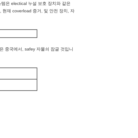
은 electical 누설 보호 장치와 같은
 coverload 증거, 및 안전 장치, 자
중국에서, safey 자물쇠 잠글 것입니