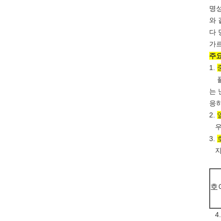
명성
와 
다 
가르
주요
1.
플랫
는 
응
2.
우리
3.
지금
호
4.