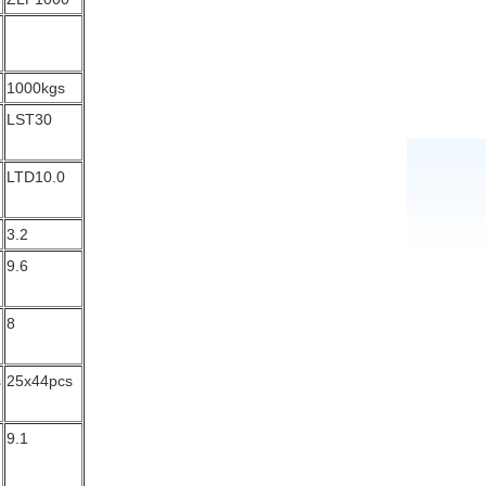
1000kgs
LST30
LTD10.0
3.2
9.6
8
s
25x44pcs
9.1