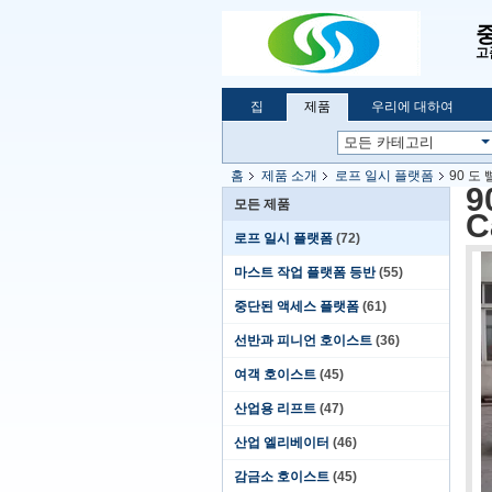
고
집
제품
우리에 대하여
홈
제품 소개
로프 일시 플랫폼
90 도
9
모든 제품
C
로프 일시 플랫폼
(72)
마스트 작업 플랫폼 등반
(55)
중단된 액세스 플랫폼
(61)
선반과 피니언 호이스트
(36)
여객 호이스트
(45)
산업용 리프트
(47)
산업 엘리베이터
(46)
감금소 호이스트
(45)