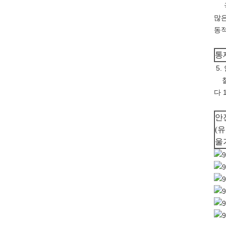
국제
많은
동적
통
5.
철강
다 
안
(
울