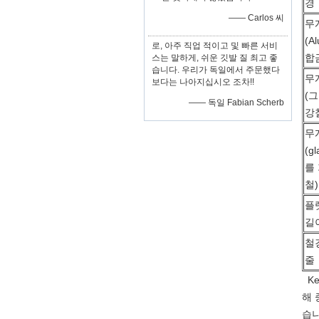
경
—— Carlos 씨
무게
(A
로, 아주 직업 적이고 및 빠른 서비
합
스는 말하게, 쉬운 깃발 질 최고 좋
습니다. 우리가 독일에서 주문했다
무게
보다는 나아지십시오 조차!!
(
—— 독일 Fabian Scherb
강
무게
(gl
를
철)
플
길
철
줄
Ke
해 
습니