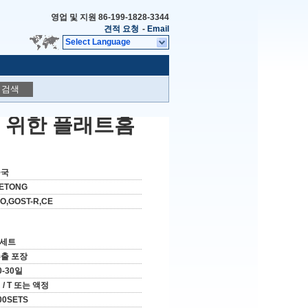
영업 및 지원
86-199-1828-3344
견적 요청
-
Email
Select Language
검색
를 위한 플래트홈
중국
ETONG
SO,GOST-R,CE
 세트
출 포장
0-30일
 / T 또는 액정
00SETS