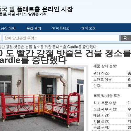
중국 일 플래트홈 온라인 시장
품질, 제일 서비스, 알맞은 가격.
공장 여행
품질 관리
연락주세요
견적 요청
 빨간 강철 밧줄은 건물 청소를 위한 플래트홈 Cardle를 중단했다
0 도 빨간 강철 밧줄은 건물 청소
ardle를 중단했다
제품 상세 정보:
원래 장소:
브랜드 이름:
K
인증:
I
결제 및 배송 조건:
최소 주문 수량:
1
포장 세부 사항:
수
배달 시간:
1
지불 조건:
티
공급 능력:
3