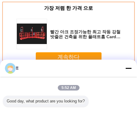
가장 저렴 한 가격 으로
빨간 아크 조정가능한 최고 작동 강철
밧줄은 건축을 위한 플래트홈 Cardle
를 중단했다
계속하다
tt
로프 일시 플랫폼
더 많은 것
5:52 AM
Good day, what product are you looking for?
거운 직류
밧줄에 의하여 중
돛대 무거운 물자
높은 신뢰도 통행
조정가능한
통한 임시
단되는 플래트홈
여객, 건축업자 호
감금소 호이스트
늄 합금 
플래트홈,
ZIP630 ZIP800
이스트 SC 200를
엘리베이터 15 -
화를 위한
 정비 요람
위한 단 하나 감금
450m
홈 ZLP 8
소 호이스트 상승
SC200/200TD
중단했
VVVF
언어를 바꾸십시오