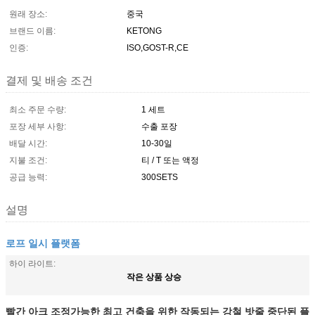
원래 장소:
중국
브랜드 이름:
KETONG
인증:
ISO,GOST-R,CE
결제 및 배송 조건
최소 주문 수량:
1 세트
포장 세부 사항:
수출 포장
배달 시간:
10-30일
지불 조건:
티 / T 또는 액정
공급 능력:
300SETS
설명
로프 일시 플랫폼
하이 라이트:
작은 상품 상승
빨간 아크 조정가능한 최고 건축을 위한 작동되는 강철 밧줄 중단된 플