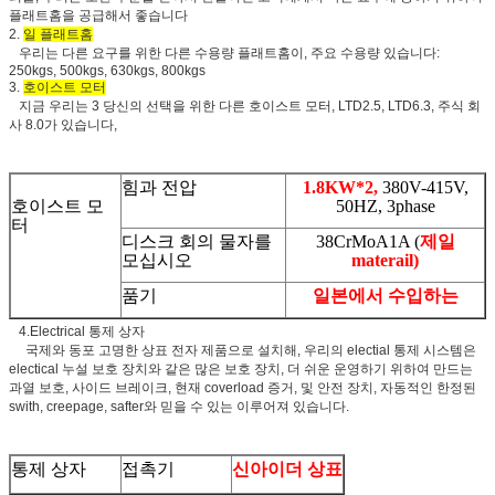
플래트홈을 공급해서 좋습니다
2.
일 플래트홈
우리는 다른 요구를 위한 다른 수용량 플래트홈이, 주요 수용량 있습니다:
250kgs, 500kgs, 630kgs, 800kgs
3.
호이스트 모터
지금 우리는 3 당신의 선택을 위한 다른 호이스트 모터, LTD2.5, LTD6.3, 주식 회
사 8.0가 있습니다,
힘과 전압
1.8KW*2,
380V-415V,
호이스트 모
50HZ, 3phase
터
디스크 회의 물자를
38CrMoA1A (
제일
모십시오
materail)
품기
일본에서 수입하는
4.Electrical 통제 상자
국제와 동포 고명한 상표 전자 제품으로 설치해, 우리의 electial 통제 시스템은
electical 누설 보호 장치와 같은 많은 보호 장치, 더 쉬운 운영하기 위하여 만드는
과열 보호, 사이드 브레이크, 현재 coverload 증거, 및 안전 장치, 자동적인 한정된
swith, creepage, safter와 믿을 수 있는 이루어져 있습니다.
통제 상자
접촉기
신아이더 상표