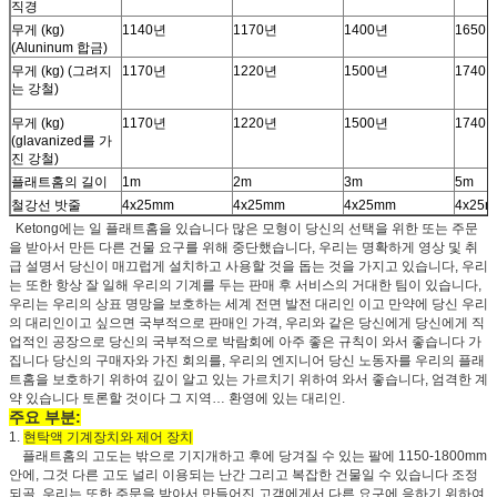
직경
무게 (kg)
1140년
1170년
1400년
1650
(Aluninum 합금)
무게 (kg) (그려지
1170년
1220년
1500년
1740
는 강철)
무게 (kg)
1170년
1220년
1500년
1740
(glavanized를 가
진 강철)
플래트홈의 길이
1m
2m
3m
5m
철강선 밧줄
4x25mm
4x25mm
4x25mm
4x25
Ketong에는 일 플래트홈을 있습니다 많은 모형이 당신의 선택을 위한 또는 주문
을 받아서 만든 다른 건물 요구를 위해 중단했습니다, 우리는 명확하게 영상 및 취
급 설명서 당신이 매끄럽게 설치하고 사용할 것을 돕는 것을 가지고 있습니다, 우리
는 또한 항상 잘 일해 우리의 기계를 두는 판매 후 서비스의 거대한 팀이 있습니다,
우리는 우리의 상표 명망을 보호하는 세계 전면 발전 대리인 이고 만약에 당신 우리
의 대리인이고 싶으면 국부적으로 판매인 가격, 우리와 같은 당신에게 당신에게 직
업적인 공장으로 당신의 국부적으로 박람회에 아주 좋은 규칙이 와서 좋습니다 가
집니다 당신의 구매자와 가진 회의를, 우리의 엔지니어 당신 노동자를 우리의 플래
트홈을 보호하기 위하여 깊이 알고 있는 가르치기 위하여 와서 좋습니다, 엄격한 계
약 있습니다 토론할 것이다 그 지역… 환영에 있는 대리인.
주요 부분:
1.
현탁액 기계장치와 제어 장치
플래트홈의 고도는 밖으로 기지개하고 후에 당겨질 수 있는 팔에 1150-1800mm
안에, 그것 다른 고도 널리 이용되는 난간 그리고 복잡한 건물일 수 있습니다 조정
되골, 우리는 또한 주문을 받아서 만들어진 고객에게서 다른 요구에 응하기 위하여