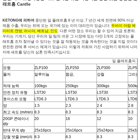
래트홈 Cardle
KETONG에 의하여
중단된 일 플래트홈 8 년 이상, 7 년간 세계 전면에 90% 이상
제품 수출, 우리는 뒤에 오는 국가에 있는 이미 대리인이 있습니다:
두바이 아랍 에
미리트 연방, 러시아, 베트남, 인도
. 다른 어떤 장소 우리는 할 수 있어 지금 토론하.
우리는 기계가, 당신 우리의 일 팀의 쉬운 그 시장에 있는 다만 1개의 고정되는 플
래트홈 조차 찾아낼 수 있다는 것을 잘 작동되는 것을 계속한다는 것을 지킬 것이다
완전한 판매 후 서비스 체계가 있습니다. 이렇게 저희와 가진 사업하기 위하여 나머
지에 세트를 당신의 심혼 만족시키십시오.
일 플래트홈의 
모형
ZLP100
ZLP250
ZLP300
ZLP50
물자
알루미늄
합금,
강철
그리는
적재 능력
100kgs
250kgs
300kgs
500kg
안전 장치 유형
LST30
LST30
LST30
LST30
호이스트 모형
LTD6.3
LTD6.3
LTD6.3
LTD6.
양
1.5
2.3
2.4
2.8
최고 속도 (m/min)
8.3
8.3
8.3
8.3
20GP 콘테이너
20
16
12
10
qty
반대 무게 qty
25x16pcs
25x16pcs
25x24pcs
25x32
강철 밧줄 (mm)의
8.3
8.3
8.3
8.3