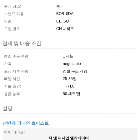
원래 장소:
중국
브랜드 이름:
BORUIDA
인증:
CE,ISO
모델 번호:
CH 시리즈
결제 및 배송 조건
최소 주문 수량:
1 세트
가격:
negotiable
포장 세부 사항:
강철 구조 패킹
배달 시간:
25-35일
지불 조건:
TT / LC
공급 능력:
50 세트/달.
설명
선반과 피니언 호이스트
하이 라이트:
랙 앤 피니언 엘리베이터