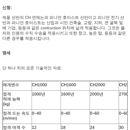
신청:
제품 선반의 CH 연재는과 피니언 호이스트 선반이고 피니언 전기 선
반과 피니언 호이스트는 산업과 시민 건축술, 교량, 지하, 큰 굴뚝 및
배 기업, 등등과 같은 contruction 위치에 넓게 적용합니다. 그것은 물
자와 인원의 수직 수송을 적응시키고 또한 창고, 높은 탑, 등등과 같은
다른 경우를 적응시킵니다.
명세
단 하나 차의 표준 기술적인 자료:
매개변수
CH1000
CH1600
CH2000
CH27
정격
1000년
1600년
2000년
2700
적재 능력
(kg)
정격 드는 속도
0~40
0~40
0~60
0~60
(m/min)
정격 여객 수
12
18
24
30