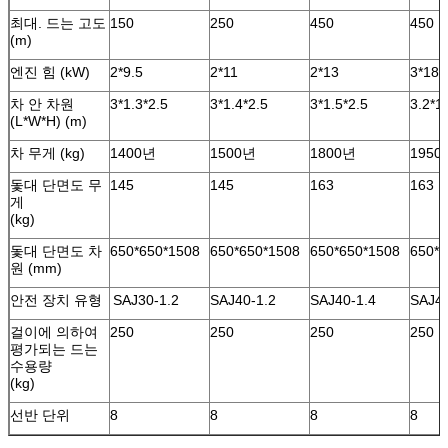
최대. 드는 고도
150
250
450
450
(m)
엔진 힘 (kW)
2*9.5
2*11
2*13
3*18.
차 안 차원
3*1.3*2.5
3*1.4*2.5
3*1.5*2.5
3.2*1
(L*W*H) (m)
차 무게 (kg)
1400년
1500년
1800년
1950
돛대 단면도 무
145
145
163
163
게
(kg)
돛대 단면도 차
650*650*1508
650*650*1508
650*650*1508
650*6
원 (mm)
안전 장치 유형
SAJ30-1.2
SAJ40-1.2
SAJ40-1.4
SAJ4
걸이에 의하여
250
250
250
250
평가되는 드는
수용량
(kg)
선반 단위
8
8
8
8