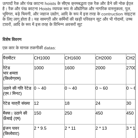
उत्पादों रैक और पंख काटना hoists के सीएच क्रमबद्धता एक रैक और डैने की नोक ईएल
है।
रैक और पंख काटना Hoists व्यापक रूप से औद्योगिक और नागरिक वास्तुकला, पुल,
भूमिगत, बड़े चिमनी, और जहाज उद्योग, आदि के रूप में इस तरह के contruction साइट्स
के लिए लागू होता है।
यह सामग्री और कर्मियों की खड़ी परिवहन सूट और भी गोदामों, उच्च
टावरों, आदि के रूप में इस तरह के विभिन्न अवसरों सूट
विशेष विवरण
एक कार के मानक तकनीकी datas:
पैरामीटर
CH1000
CH1600
CH2000
CH27
रेटेड
1000
1600
2000
2700
भार क्षमता
(किलोग्राम)
उठाने की गति रेटेड
0 ~ 40
0 ~ 40
0 ~ 60
0 ~ 6
(एम / मिनट)
रेटेड यात्री संख्या
12
18
24
30
मैक्स।
उठाने की
150
250
450
450
ऊँचाई (एम)
इंजन पावर
2 * 9.5
2 * 11
2 * 13
3 * 18
(किलोवाट)