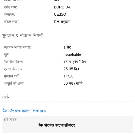
उत्पत्ति के प्लेस:
चीन
ब्रांड नाम:
BORUIDA
प्रमाणन:
CE,ISO
मॉडल संख्या:
CH-श्रृंखला
भुगतान & नौवहन नियमों
न्यूनतम आदेश मात्रा:
1 सेट
मूल्य:
negotiable
पैकेजिंग विवरण:
स्टील फ्रेम पैकिंग
प्रसव के समय:
25-35 दिन
भुगतान शर्तें:
TT/LC
आपूर्ति की क्षमता:
50 सेट / महीने।
वर्णन
रैक और पंख काटना Hoists
हाई लाइट:
रैक और पंख काटना एलिवेटर