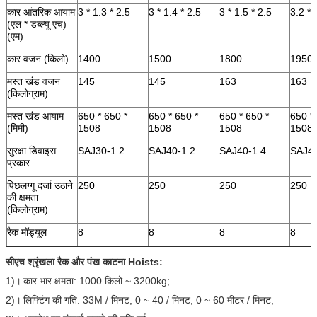
कार आंतरिक आयाम
3 * 1.3 * 2.5
3 * 1.4 * 2.5
3 * 1.5 * 2.5
3.2 * 
(एल * डब्ल्यू एच)
(एम)
कार वजन (किलो)
1400
1500
1800
1950
मस्त खंड वजन
145
145
163
163
(किलोग्राम)
मस्त खंड आयाम
650 * 650 *
650 * 650 *
650 * 650 *
650 *
(मिमी)
1508
1508
1508
1508
सुरक्षा डिवाइस
SAJ30-1.2
SAJ40-1.2
SAJ40-1.4
SAJ40
प्रकार
पिछलग्गू दर्जा उठाने
250
250
250
250
की क्षमता
(किलोग्राम)
रैक मॉड्यूल
8
8
8
8
सीएच श्रृंखला रैक और पंख काटना Hoists:
1)।
कार भार क्षमता: 1000 किलो ~ 3200kg;
2)।
लिफ्टिंग की गति: 33M / मिनट, 0 ~ 40 / मिनट, 0 ~ 60 मीटर / मिनट;