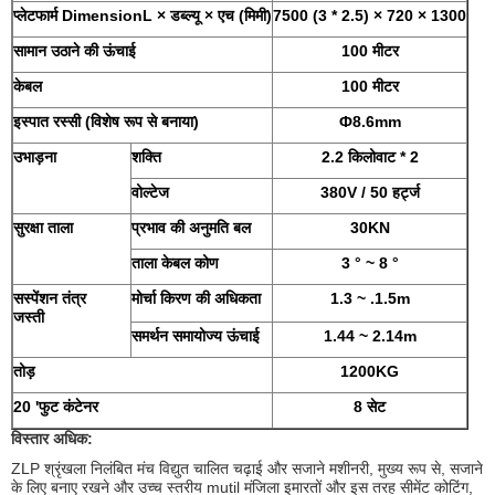
प्लेटफार्म DimensionL × डब्ल्यू × एच (मिमी)
7500 (3 * 2.5) × 720 × 1300
सामान उठाने की ऊंचाई
100 मीटर
केबल
100 मीटर
इस्पात रस्सी (विशेष रूप से बनाया)
Ф8.6mm
उभाड़ना
शक्ति
2.2 किलोवाट * 2
वोल्टेज
380V / 50 हर्ट्ज
सुरक्षा ताला
प्रभाव की अनुमति बल
30KN
ताला केबल कोण
3 ° ~ 8 °
सस्पेंशन तंत्र
मोर्चा किरण की अधिकता
1.3 ~ .1.5m
जस्ती
समर्थन समायोज्य ऊंचाई
1.44 ~ 2.14m
तोड़
1200KG
20
'फुट
कंटेनर
8 सेट
विस्तार अधिक:
ZLP श्रृंखला निलंबित मंच विद्युत चालित चढ़ाई और सजाने मशीनरी, मुख्य रूप से, सजाने
के लिए बनाए रखने और उच्च स्तरीय mutil मंजिला इमारतों और इस तरह सीमेंट कोटिंग,