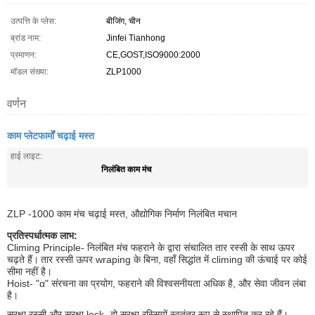
उत्पत्ति के प्लेस:
बीजिंग, चीन
ब्रांड नाम:
Jinfei Tianhong
प्रमाणन:
CE,GOST,ISO9000:2000
मॉडल संख्या:
ZLP1000
वर्णन
काम प्लेटफार्मों चढ़ाई मस्त
हाई लाइट:
निलंबित काम मंच
ZLP -1000 काम मंच चढ़ाई मस्त, औद्योगिक निर्माण निलंबित मचान
प्रतिस्पर्धात्मक लाभ:
Climing Principle- निलंबित मंच फहराने के द्वारा संचालित तार रस्सी के साथ ऊपर
चढ़ते हैं।
तार रस्सी ऊपर wraping के बिना, वहाँ सिद्धांत में climing की ऊंचाई पर कोई
सीमा नहीं है।
Hoist- "α" संरचना का प्रयोग, फहराने की विश्वसनीयता अधिक है, और सेवा जीवन लंबा
है।
सुरक्षा रस्सी और सुरक्षा lock- दो सुरक्षा रस्सियों स्वतंत्र रूप से स्थापित कर रहे हैं।