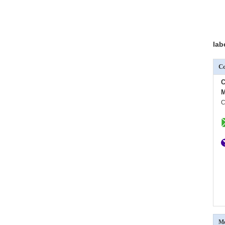
lab
Co
C
M
C
Me