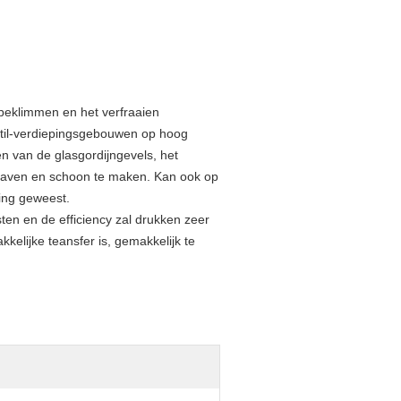
 beklimmen en het verfraaien
util-verdiepingsgebouwen op hoog
en van de glasgordijngevels, het
haven en schoon te maken. Kan ook op
ing geweest.
sten en de efficiency zal drukken zeer
kelijke teansfer is, gemakkelijk te