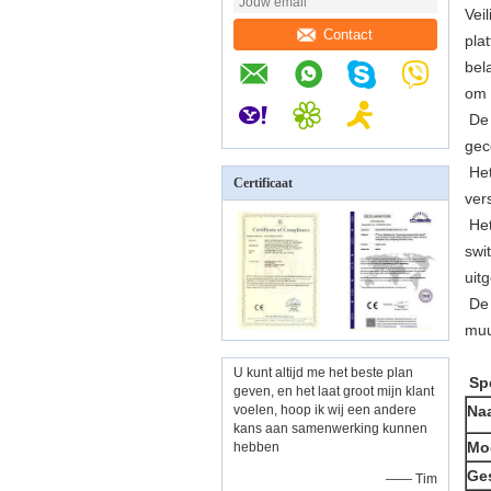
Vei
Contact
pla
bel
om 
De 
gec
He
Certificaat
ver
Het
swi
uit
De 
muu
U kunt altijd me het beste plan
Spe
geven, en het laat groot mijn klant
voelen, hoop ik wij een andere
Na
kans aan samenwerking kunnen
Mo
hebben
Ges
—— Tim