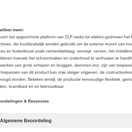
ailleer meer:
oort het opgeschorte platform van ZLP reeks tot elektro-gedreven het
hines, die hoofdzakelijk worden gebruikt om de externe muren van m
eau en buitenbouw zoals cementdeklaag, vernisje, verven, het installer
ilderen evenals het schoonmaken en onderhoud te verfraaien te hand
 werken van grote schepen en bruggen, dammen enz. zijn van toepass
 toepassen van dit product kan vrije steiger vrijgeven, de costructionko
hoogd worden. Beteken terwijl, de productie eenvoudige flexibele, gemak
ken, brandkast en en betrouwbaar.
ordelingen & Recensies
Algemene Beoordeling