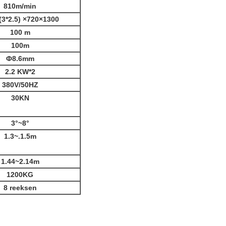
810m/min
(3*2.5) ×720×1300
100 m
100m
Ф8.6mm
2.2 KW*2
380V/50HZ
30KN
3°~8°
1.3~.1.5m
1.44~2.14m
1200KG
8 reeksen