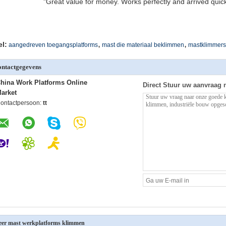
"Great value for money. Works perfectly and arrived quickly
,
,
el:
aangedreven toegangsplatforms
mast die materiaal beklimmen
mastklimmers
ntactgegevens
hina Work Platforms Online
Direct Stuur uw aanvraag 
arket
ontactpersoon:
tt
er mast werkplatforms klimmen