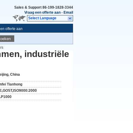
Sales & Support
86-199-1828-3344
Vraag een offerte aan
-
Email
Select Language
en offerte aan
Zoeken
rs
men, industriële
eijing, China
infei Tianhong
E,GOST,ISO9000:2000
LP1000