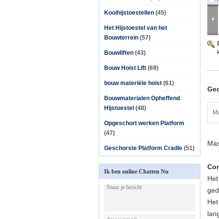
Kooihijstoestellen
(45)
Het Hijstoestel van het
Bouwterrein
(57)
Bouwliften
(43)
Bouw Hoist Lift
(69)
bouw materiële hoist
(61)
Ged
Bouwmaterialen Opheffend
Hijstoestel
(48)
Ma
Opgeschort werken Platform
(47)
Mas
Geschorste Platform Cradle
(51)
Con
Ik ben online Chatten Nu
Het
ged
Het
lan