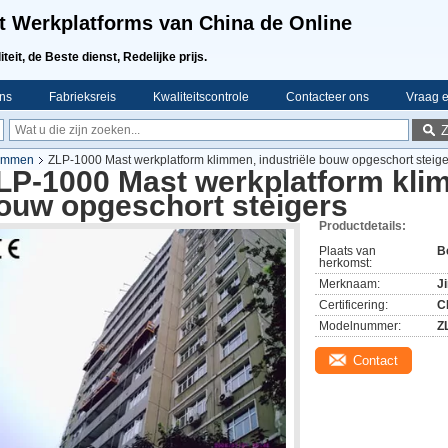
t Werkplatforms van China de Online
teit, de Beste dienst, Redelijke prijs.
ns
Fabrieksreis
Kwaliteitscontrole
Contacteer ons
Vraag e
limmen
ZLP-1000 Mast werkplatform klimmen, industriële bouw opgeschort steige
LP-1000 Mast werkplatform klim
ouw opgeschort steigers
Productdetails:
Plaats van
B
herkomst:
Merknaam:
J
Certificering:
C
Modelnummer:
Z
Contact