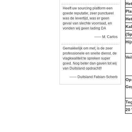
Het
Heeft uw sourcing platform een
Pl
goede reputatie, zeer punctueel
was de levertijd, was er geen
He
geval van slechte voorraad, en
Ka
vonden wij geen lading DA
(Sp
—— M. Carlos
Hij
Gemakkelijk om met, is de zeer
professionele en snelle dienst, de
Vei
vlagkwaliteit te spreken super
goed. Nog beter dan gaven tot wij
van Duitsland opdracht!!
—— Duitsland Fabian-Scherb
Op
Ge
Te
20 