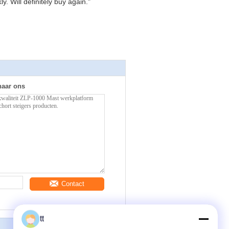
. Will definitely buy again."
naar ons
Contact
tt