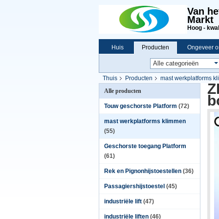
Van he
Markt
Hoog - kwali
Huis
Producten
Ongeveer o
Thuis
Producten
mast werkplatforms k
Z
Alle producten
b
Touw geschorste Platform
(72)
mast werkplatforms klimmen
(55)
Geschorste toegang Platform
(61)
Rek en Pignonhijstoestellen
(36)
Passagiershijstoestel
(45)
industriële lift
(47)
industriële liften
(46)