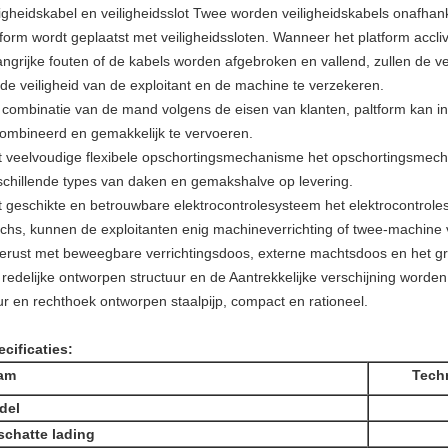
ligheidskabel en veiligheidsslot Twee worden veiligheidskabels onafhank
tform wordt geplaatst met veiligheidssloten. Wanneer het platform acclivi
angrijke fouten of de kabels worden afgebroken en vallend, zullen de ve
de veiligheid van de exploitant en de machine te verzekeren.
combinatie van de mand volgens de eisen van klanten, paltform kan i
ombineerd en gemakkelijk te vervoeren.
t veelvoudige flexibele opschortingsmechanisme het opschortingsmech
schillende types van daken en gemakshalve op levering.
 geschikte en betrouwbare elektrocontrolesysteem het elektrocontrole
tchs, kunnen de exploitanten enig machineverrichting of twee-machine v
gerust met beweegbare verrichtingsdoos, externe machtsdoos en het gr
redelijke ontworpen structuur en de Aantrekkelijke verschijning worden
r en rechthoek ontworpen staalpijp, compact en rationeel.
cificaties:
am
Tech
del
chatte lading