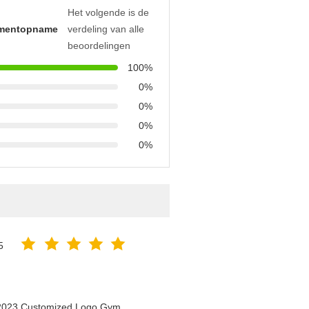
Het volgende is de
mentopname
verdeling van alle
beoordelingen
100%
0%
0%
0%
0%
5
n 2023 Customized Logo Gym