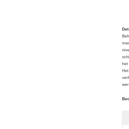
Det
Beh
mac
niv
sch
het
Het
ver
wer
Beo