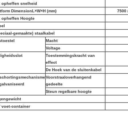
 opheffen snelheid
atform DimensionL×W×H (mm)
7500 
t opheffen Hoogte
bel
eciaal-gemaakte) staalkabel
stoestel
Macht
Voltage
ligheidsslot
Toestemmingskracht van
effect
De Hoek van de sluitenkabel
schortingsmechanisme
Voorstraaloverhangend
galvaniseerd
gedeelte
Steun regelbare hoogte
gengewicht
' voet-container