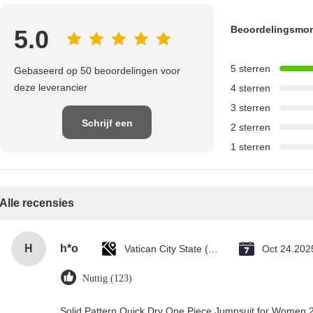
Beoordelingsmo
5.0
5 sterren
Gebaseerd op 50 beoordelingen voor
deze leverancier
4 sterren
3 sterren
Schrijf een
2 sterren
1 sterren
recensie
Alle recensies
H
h*o
Vatican City State (Holy See)
Oct 24.202
Nuttig (123)
Solid Pattern Quick Dry One Piece Jumpsuit for Wome