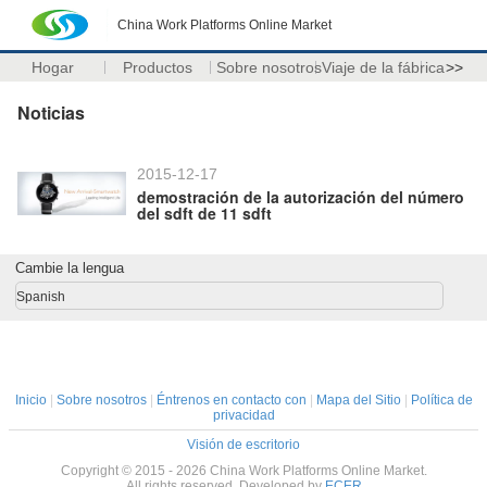
China Work Platforms Online Market
Hogar
Productos
Sobre nosotros
Viaje de la fábrica
>>
Noticias
2015-12-17
demostración de la autorización del número
del sdft de 11 sdft
Cambie la lengua
Spanish
Inicio
|
Sobre nosotros
|
Éntrenos en contacto con
|
Mapa del Sitio
|
Política de
privacidad
Visión de escritorio
Copyright © 2015 - 2026 China Work Platforms Online Market.
All rights reserved. Developed by
ECER