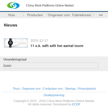
China Work Platforms Online Market
Huis
Producten
Ongeveer ons
Fabrieksreis
>>
Nieuws
2015-12-17
11 o.k. sdft sdft het aantal toont
Veranderingstaal
Dutch
Thuis
|
Ongeveer ons
|
Contacteer ons
|
Sitemap
|
Privacybeleid
Desktopmening
Copyright © 2015 - 2026 China Work Platforms Online Market.
All rights reserved. Developed by
ECER